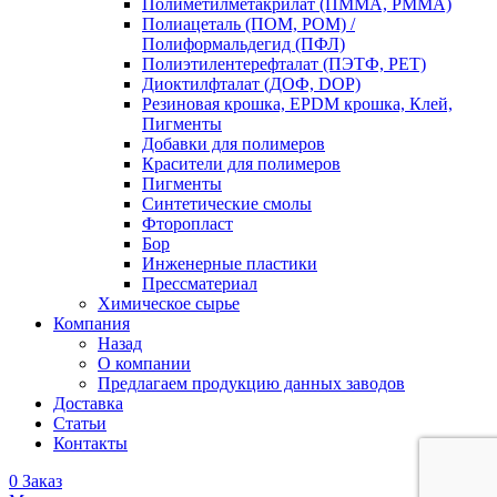
Полиметилметакрилат (ПММА, PMMA)
Полиацеталь (ПОМ, POM) /
Полиформальдегид (ПФЛ)
Полиэтилентерефталат (ПЭТФ, PET)
Диоктилфталат (ДОФ, DOP)
Резиновая крошка, EPDM крошка, Клей,
Пигменты
Добавки для полимеров
Красители для полимеров
Пигменты
Синтетические смолы
Фторопласт
Бор
Инженерные пластики
Прессматериал
Химическое сырье
Компания
Назад
О компании
Предлагаем продукцию данных заводов
Доставка
Статьи
Контакты
0
Заказ