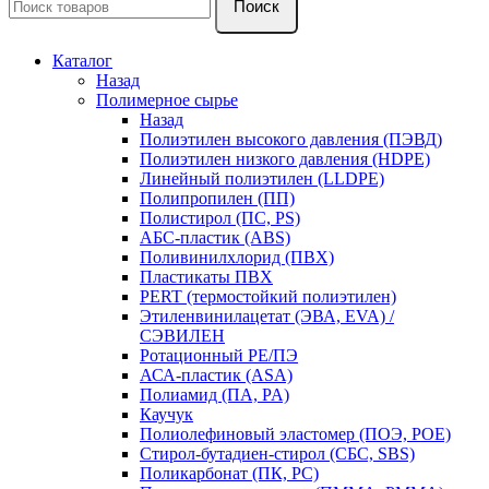
Поиск
Каталог
Назад
Полимерное сырье
Назад
Полиэтилен высокого давления (ПЭВД)
Полиэтилен низкого давления (HDPE)
Линейный полиэтилен (LLDPE)
Полипропилен (ПП)
Полистирол (ПС, PS)
АБС-пластик (ABS)
Поливинилхлорид (ПВХ)
Пластикаты ПВХ
PERT (термостойкий полиэтилен)
Этиленвинилацетат (ЭВА, EVA) /
СЭВИЛЕН
Ротационный PE/ПЭ
АСА-пластик (ASA)
Полиамид (ПА, PA)
Каучук
Полиолефиновый эластомер (ПОЭ, POE)
Стирол-бутадиен-стирол (СБС, SBS)
Поликарбонат (ПК, PC)