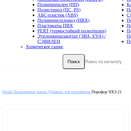
Полипропилен (ПП)
К
Полистирол (ПС, PS)
П
АБС-пластик (ABS)
С
Поливинилхлорид (ПВХ)
П
Пластикаты ПВХ
П
PERT (термостойкий полиэтилен)
П
Этиленвинилацетат (ЭВА, EVA) /
П
СЭВИЛЕН
П
Химическое сырье
Поиск
Home
Полимерное сырье
Добавки для полимеров
Порофор ЧХЗ-21