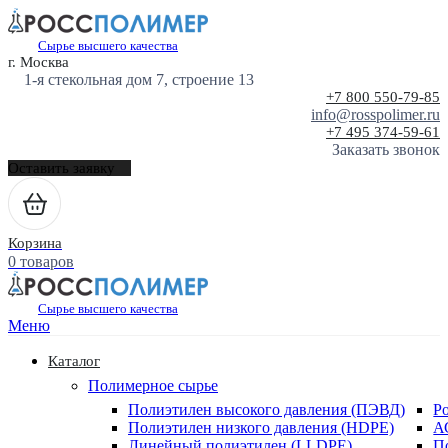
Сырье высшего качества
г. Москва
1-я стекольная дом 7, строение 13
+7 800 550-79-85
info@rosspolimer.ru
+7 495 374-59-61
Заказать звонок
Оставить заявку
Корзина
0 товаров
Сырье высшего качества
Меню
Каталог
Полимерное сырье
Полиэтилен высокого давления (ПЭВД)
Р
Полиэтилен низкого давления (HDPE)
А
Линейный полиэтилен (LLDPE)
П