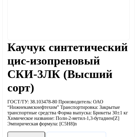
Каучук cинтeтический
цис-изопреновый
СКИ-3ЛК (Высший
сорт)
ГОСТ/ТУ: 38.103478-80 Производитель: ОАО
“Нижнекамскнефтехим” Транспортировка: Закрытые
транспортные средства Форма выпуска: Брикеты 30±1 кг
Химическое название: Поли-2-метил-1,3-бутадиен[Z]
Эмпирическая формула: [C5H8]n