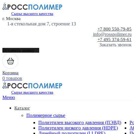
Сырье высшего качества
г. Москва
1-я стекольная дом 7, строение 13
+7 800 550-79-85
info@rosspolimer.ru
+7 495 374-59-61
Заказать звонок
Оставить заявку
Корзина
0 товаров
Сырье высшего качества
Меню
Каталог
Полимерное сырье
Полиэтилен высокого давления (ПЭВД)
Р
Полиэтилен низкого давления (HDPE)
А
Линейный полиэтилен (LLDPE)
П