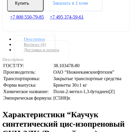
Купить
Заказать в 1 клик
+7 800 550-79-85
+7 495 374-59-61
Description
Reviews (0)
Доставка и оплата
Description
ГОСТ/ТУ:
38.103478-80
Производитель:
ОАО “Нижнекамскнефтехим”
Транспортировка:
Закрытые транспортные средства
Форма выпуска:
Брикеты 30±1 кг
Химическое название:
Поли-2-метил-1,3-бутадиен[Z]
Эмпирическая формула:
[C5H8]n
Характеристики “Каучук
cинтeтический цис-изопреновый