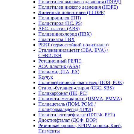
Полиэтилен высокого давления (ПЭВД)
Полиэтилен низкого давления (HDPE)
Линейный полиэтилен (LLDPE)
Полипропилен (ПП)
Полистирол (ПС, PS)
АБС-пластик (ABS)
Поливинилхлорид (ПВХ)
Пластикаты ПВХ
PERT (термостойкий полиэтилен)
Этиленвинилацетат (ЭВА, EVA) /
СЭВИЛЕН
Ротационный PE/ПЭ
АСА-пластик (ASA)
Полиамид (ПА, PA)
Каучук
Полиолефиновый эластомер (ПОЭ, POE)
Стирол-бутадиен-стирол (СБС, SBS)
Поликарбонат (ПК, PC)
Полиметилметакрилат (ПММА, PMMA)
Полиацеталь (ПОМ, POM) /
Полиформальдегид (ПФЛ)
Полиэтилентерефталат (ПЭТФ, PET)
Диоктилфталат (ДОФ, DOP)
Резиновая крошка, EPDM крошка, Клей,
Пигменты