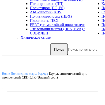
Полипропилен (ПП)
К
Полистирол (ПС, PS)
П
АБС-пластик (ABS)
С
Поливинилхлорид (ПВХ)
П
Пластикаты ПВХ
П
PERT (термостойкий полиэтилен)
П
Этиленвинилацетат (ЭВА, EVA) /
П
СЭВИЛЕН
П
Химическое сырье
Поиск
Home
Полимерное сырье
Каучук
Каучук cинтeтический цис-
изопреновый СКИ-3ЛК (Высший сорт)