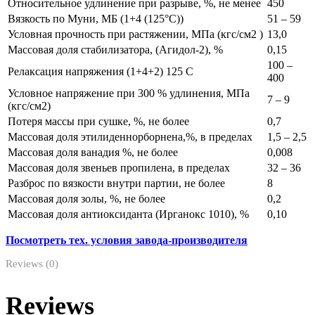
Относительное удлинение при разрыве, %, не менее
450
Вязкость по Муни, МБ (1+4 (125°С))
51 – 59
Условная прочность при растяжении, МПа (кгс/см2 )
13,0
Массовая доля стабилизатора, (Агидол-2), %
0,15
100 –
Релаксация напряжения (1+4+2) 125 С
400
Условное напряжение при 300 % удлинения, МПа
7 – 9
(кгс/см2)
Потеря массы при сушке, %, не более
0,7
Массовая доля этилиденнорборнена,%, в пределах
1,5 – 2,5
Массовая доля ванадия %, не более
0,008
Массовая доля звеньев пропилена, в пределах
32 – 36
Разброс по вязкости внутри партии, не более
8
Массовая доля золы, %, не более
0,2
Массовая доля антиоксиданта (Ирганокс 1010), %
0,10
Посмотреть тех. условия завода-производителя
Reviews (0)
Reviews