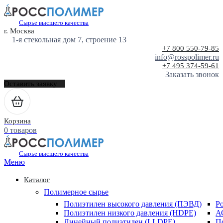
Сырье высшего качества
г. Москва
1-я стекольная дом 7, строение 13
+7 800 550-79-85
info@rosspolimer.ru
+7 495 374-59-61
Заказать звонок
Оставить заявку
Корзина
0 товаров
Сырье высшего качества
Меню
Каталог
Полимерное сырье
Полиэтилен высокого давления (ПЭВД)
Р
Полиэтилен низкого давления (HDPE)
А
Линейный полиэтилен (LLDPE)
П