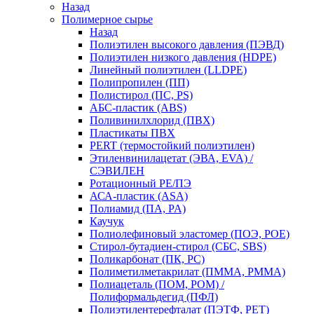
Назад
Полимерное сырье
Назад
Полиэтилен высокого давления (ПЭВД)
Полиэтилен низкого давления (HDPE)
Линейный полиэтилен (LLDPE)
Полипропилен (ПП)
Полистирол (ПС, PS)
АБС-пластик (ABS)
Поливинилхлорид (ПВХ)
Пластикаты ПВХ
PERT (термостойкий полиэтилен)
Этиленвинилацетат (ЭВА, EVA) /
СЭВИЛЕН
Ротационный PE/ПЭ
АСА-пластик (ASA)
Полиамид (ПА, PA)
Каучук
Полиолефиновый эластомер (ПОЭ, POE)
Стирол-бутадиен-стирол (СБС, SBS)
Поликарбонат (ПК, PC)
Полиметилметакрилат (ПММА, PMMA)
Полиацеталь (ПОМ, POM) /
Полиформальдегид (ПФЛ)
Полиэтилентерефталат (ПЭТФ, PET)