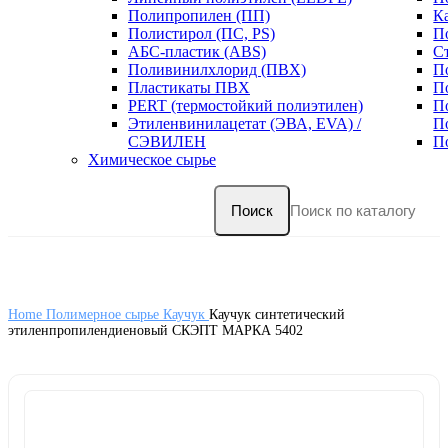
Полипропилен (ПП)
К
Полистирол (ПС, PS)
П
АБС-пластик (ABS)
С
Поливинилхлорид (ПВХ)
П
Пластикаты ПВХ
П
PERT (термостойкий полиэтилен)
П
Этиленвинилацетат (ЭВА, EVA) /
П
СЭВИЛЕН
П
Химическое сырье
Поиск
Home
Полимерное сырье
Каучук
Каучук синтетический
этиленпропилендиеновый СКЭПТ МАРКА 5402