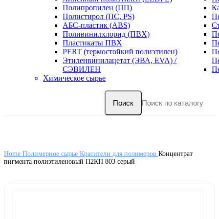
Полипропилен (ПП)
К
Полистирол (ПС, PS)
П
АБС-пластик (ABS)
С
Поливинилхлорид (ПВХ)
П
Пластикаты ПВХ
П
PERT (термостойкий полиэтилен)
П
Этиленвинилацетат (ЭВА, EVA) /
П
СЭВИЛЕН
П
Химическое сырье
Поиск
Home
Полимерное сырье
Красители для полимеров
Концентрат
пигмента полиэтиленовый П2КП 803 серый