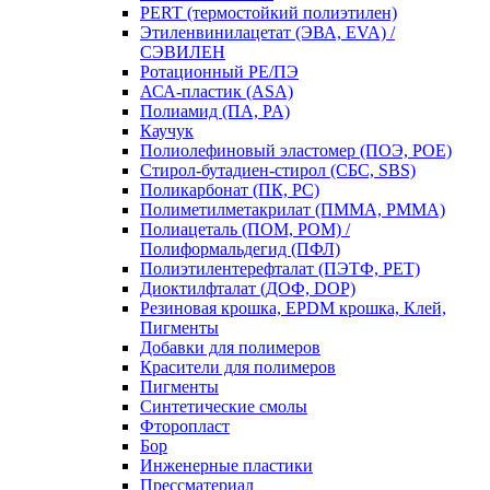
PERT (термостойкий полиэтилен)
Этиленвинилацетат (ЭВА, EVA) /
СЭВИЛЕН
Ротационный PE/ПЭ
АСА-пластик (ASA)
Полиамид (ПА, PA)
Каучук
Полиолефиновый эластомер (ПОЭ, POE)
Стирол-бутадиен-стирол (СБС, SBS)
Поликарбонат (ПК, PC)
Полиметилметакрилат (ПММА, PMMA)
Полиацеталь (ПОМ, POM) /
Полиформальдегид (ПФЛ)
Полиэтилентерефталат (ПЭТФ, PET)
Диоктилфталат (ДОФ, DOP)
Резиновая крошка, EPDM крошка, Клей,
Пигменты
Добавки для полимеров
Красители для полимеров
Пигменты
Синтетические смолы
Фторопласт
Бор
Инженерные пластики
Прессматериал