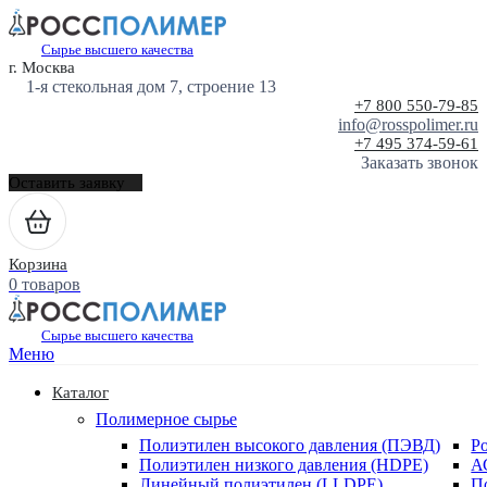
Сырье высшего качества
г. Москва
1-я стекольная дом 7, строение 13
+7 800 550-79-85
info@rosspolimer.ru
+7 495 374-59-61
Заказать звонок
Оставить заявку
Корзина
0 товаров
Сырье высшего качества
Меню
Каталог
Полимерное сырье
Полиэтилен высокого давления (ПЭВД)
Р
Полиэтилен низкого давления (HDPE)
А
Линейный полиэтилен (LLDPE)
П