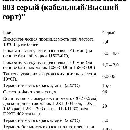
803 серый (кабельный/Высший
сорт)”
Цвет
Серый
Диэлектрическая проницаемость при частоте
2,4
10*6 Гц, не более
Показатель текучести расплава, г/10 мин (на
5,0 – 8,0
основе базовой марки 11503-070)
Показатель текучести расплава, г/10 мин (на
1,0 – 3,0
основе базовых марок 10803-020 и 15803-020)
Тангенс угла диэлектрических потерь, частота
0,0006
10*6Гц
Термостойкость окраски, мин. (220°С)
15,0
Светостойкость окраски, ч
96
Количество агломератов пигментов (0,2-0,5мм)
для концентратов марок П2КП 003 бел, П2КП
20
102 крас, П2КП 203 оранж, П2КП 302 жел,
П2КП 402 зел и тд
Термостойкость окраски, мин. (250°С)
3,0
Термостабильность окраски полиэтилена при
1400