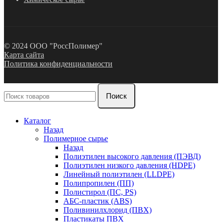
© 2024 ООО "РоссПолимер"
Карта сайта
Политика конфиденциальности
Поиск
Каталог
Назад
Полимерное сырье
Назад
Полиэтилен высокого давления (ПЭВД)
Полиэтилен низкого давления (HDPE)
Линейный полиэтилен (LLDPE)
Полипропилен (ПП)
Полистирол (ПС, PS)
АБС-пластик (ABS)
Поливинилхлорид (ПВХ)
Пластикаты ПВХ