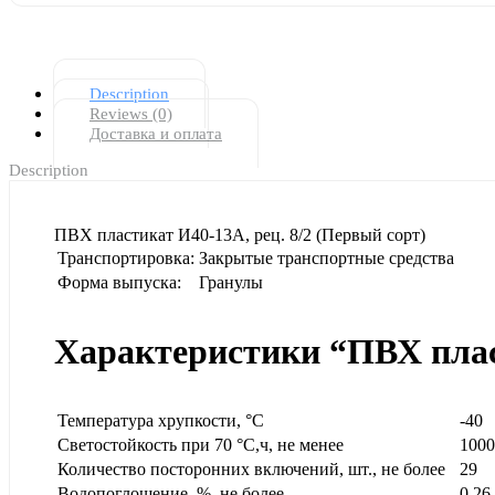
Description
Reviews (0)
Доставка и оплата
Description
ПВХ пластикат И40-13А, рец. 8/2 (Первый сорт)
Транспортировка:
Закрытые транспортные средства
Форма выпуска:
Гранулы
Характеристики “ПВХ пласт
Температура хрупкости, °С
-40
Светостойкость при 70 °С,ч, не менее
1000
Количество посторонних включений, шт., не более
29
Водопоглощение, %, не более
0,26