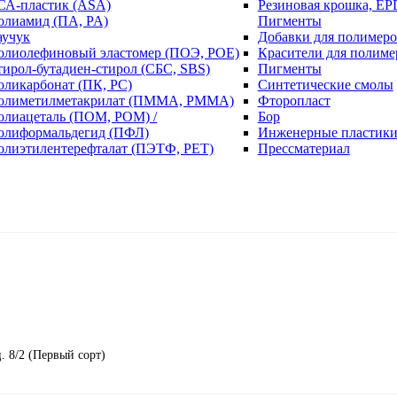
СА-пластик (ASA)
Резиновая крошка, EP
олиамид (ПА, PA)
Пигменты
аучук
Добавки для полимеро
олиолефиновый эластомер (ПОЭ, POE)
Красители для полиме
тирол-бутадиен-стирол (СБС, SBS)
Пигменты
оликарбонат (ПК, PC)
Синтетические смолы
олиметилметакрилат (ПММА, PMMA)
Фторопласт
олиацеталь (ПОМ, POM) /
Бор
олиформальдегид (ПФЛ)
Инженерные пластик
олиэтилентерефталат (ПЭТФ, PET)
Прессматериал
. 8/2 (Первый сорт)