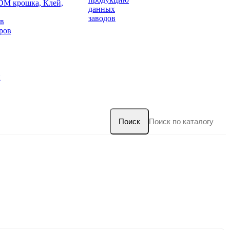
DM крошка, Клей,
данных
заводов
в
ров
и
Поиск