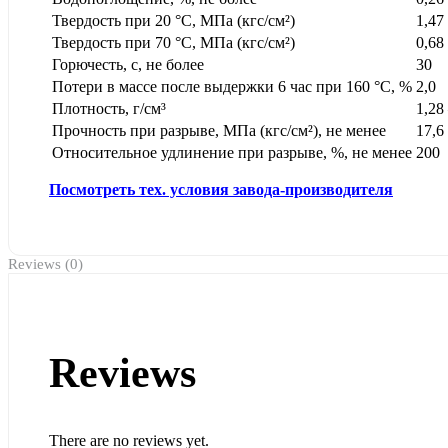
Твердость при 20 °С, МПа (кгс/см²)
1,47
Твердость при 70 °С, МПа (кгс/см²)
0,68 
Горючесть, с, не более
30
Потери в массе после выдержки 6 час при 160 °С, %
2,0
Плотность, г/см³
1,28
Прочность при разрыве, МПа (кгс/см²), не менее
17,6
Относительное удлинение при разрыве, %, не менее
200
Посмотреть тех. условия завода-производителя
Reviews (0)
Reviews
There are no reviews yet.