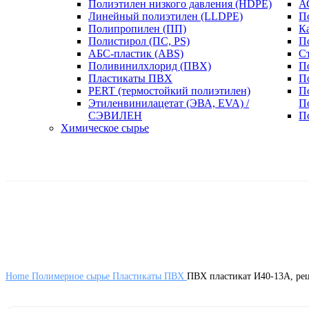
Полиэтилен низкого давления (HDPE)
А
Линейный полиэтилен (LLDPE)
П
Полипропилен (ПП)
К
Полистирол (ПС, PS)
П
АБС-пластик (ABS)
С
Поливинилхлорид (ПВХ)
П
Пластикаты ПВХ
П
PERT (термостойкий полиэтилен)
П
Этиленвинилацетат (ЭВА, EVA) /
П
СЭВИЛЕН
П
Химическое сырье
Home
Полимерное сырье
Пластикаты ПВХ
ПВХ пластикат И40-13А, рец