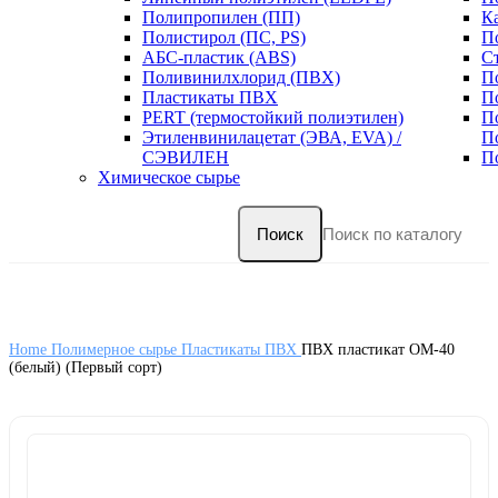
Полипропилен (ПП)
К
Полистирол (ПС, PS)
П
АБС-пластик (ABS)
С
Поливинилхлорид (ПВХ)
П
Пластикаты ПВХ
П
PERT (термостойкий полиэтилен)
П
Этиленвинилацетат (ЭВА, EVA) /
П
СЭВИЛЕН
П
Химическое сырье
Поиск
Home
Полимерное сырье
Пластикаты ПВХ
ПВХ пластикат ОМ-40
(белый) (Первый сорт)