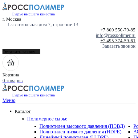
Сырье высшего качества
г. Москва
1-я стекольная дом 7, строение 13
+7 800 550-79-85
info@rosspolimer.ru
+7 495 374-59-61
Заказать звонок
Оставить заявку
Корзина
0 товаров
Сырье высшего качества
Меню
Каталог
Полимерное сырье
Полиэтилен высокого давления (ПЭВД)
Р
Полиэтилен низкого давления (HDPE)
А
Линейный полиэтилен (LLDPE)
П