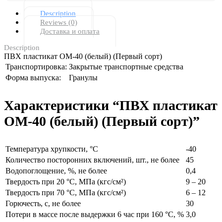
Description
Reviews (0)
Доставка и оплата
Description
ПВХ пластикат ОМ-40 (белый) (Первый сорт)
Транспортировка:
Закрытые транспортные средства
Форма выпуска:
Гранулы
Характеристики “ПВХ пластикат
ОМ-40 (белый) (Первый сорт)”
Температура хрупкости, °С
-40
Количество посторонних включений, шт., не более
45
Водопоглощение, %, не более
0,4
Твердость при 20 °С, МПа (кгс/см²)
9 – 20
Твердость при 70 °С, МПа (кгс/см²)
6 – 12
Горючесть, с, не более
30
Потери в массе после выдержки 6 час при 160 °С, %
3,0