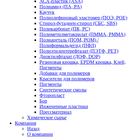
АСА-пластик (ASA)
Полиамид (ПА, PA)
Каучук
Полиолефиновый эластомер (ПОЭ, POE)
Стирол-бутадиен-стирол (СБС, SBS)
Поликарбонат (ПК, PC)
Полиметилметакрилат (ПММА, PMMA)
Полиацеталь (ПОМ, POM) /
Полиформальдегид (ПФЛ)
Полиэтилентерефталат (ПЭТФ, PET)
Диоктилфталат (ДОФ, DOP)
Резиновая крошка, EPDM крошка, Клей,
Пигменты
Добавки для полимеров
Красители для полимеров
Пигменты
Синтетические смолы
Фторопласт
Бор
Инженерные пластики
Прессматериал
Химическое сырье
Компания
Назад
О компании