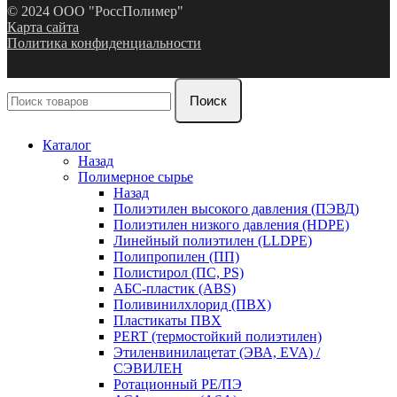
© 2024 ООО "РоссПолимер"
Карта сайта
Политика конфиденциальности
Поиск
Каталог
Назад
Полимерное сырье
Назад
Полиэтилен высокого давления (ПЭВД)
Полиэтилен низкого давления (HDPE)
Линейный полиэтилен (LLDPE)
Полипропилен (ПП)
Полистирол (ПС, PS)
АБС-пластик (ABS)
Поливинилхлорид (ПВХ)
Пластикаты ПВХ
PERT (термостойкий полиэтилен)
Этиленвинилацетат (ЭВА, EVA) /
СЭВИЛЕН
Ротационный PE/ПЭ