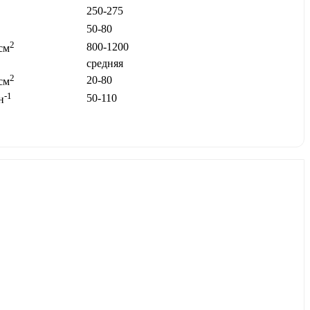
250-275
50-80
2
800-1200
см
средняя
2
20-80
см
-1
50-110
н