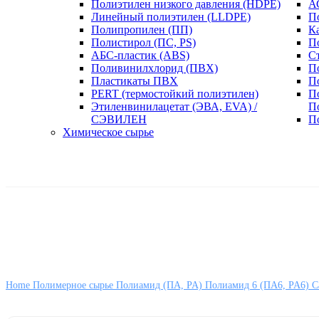
Полиэтилен низкого давления (HDPE)
А
Линейный полиэтилен (LLDPE)
П
Полипропилен (ПП)
К
Полистирол (ПС, PS)
П
АБС-пластик (ABS)
С
Поливинилхлорид (ПВХ)
П
Пластикаты ПВХ
П
PERT (термостойкий полиэтилен)
П
Этиленвинилацетат (ЭВА, EVA) /
П
СЭВИЛЕН
П
Химическое сырье
Home
Полимерное сырье
Полиамид (ПА, PA)
Полиамид 6 (ПА6, PA6)
С