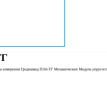
ТГ
а измерения Гроднамид ПА6-ТГ Механические Модуль упругост