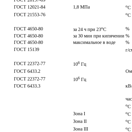
o
ГОСТ 12021-84
1,8 МПа
C
o
ГОСТ 21553-76
C
о
ГОСТ 4650-80
%
за 24 ч при 23
C
ГОСТ 4650-80
за 30 мин при кипячении
%
ГОСТ 4650-80
максимальное в воде
%
ГОСТ 15139
г/с
6
ГОСТ 22372-77
10
Гц
ГОСТ 6433.2
Ом
6
ГОСТ 22372-77
10
Гц
ГОСТ 6433.3
кВ
час
o
C
o
Зона I
C
o
Зона II
C
o
Зона III
C