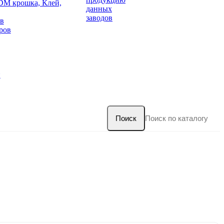
DM крошка, Клей,
данных
заводов
в
ров
и
Поиск