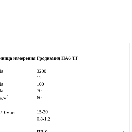
иница измерения
Гроднамид ПА6-ТГ
а
3200
11
а
100
а
70
2
60
ж/м
3
15-30
/10мин
0,8-1,2
ПВ-0