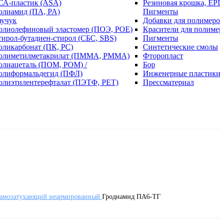
СА-пластик (ASA)
Резиновая крошка, EP
олиамид (ПА, PA)
Пигменты
аучук
Добавки для полимеро
олиолефиновый эластомер (ПОЭ, POE)
Красители для полиме
тирол-бутадиен-стирол (СБС, SBS)
Пигменты
оликарбонат (ПК, PC)
Синтетические смолы
олиметилметакрилат (ПММА, PMMA)
Фторопласт
олиацеталь (ПОМ, POM) /
Бор
олиформальдегид (ПФЛ)
Инженерные пластик
олиэтилентерефталат (ПЭТФ, PET)
Прессматериал
амозатухающий неармированный
Гроднамид ПА6-ТГ