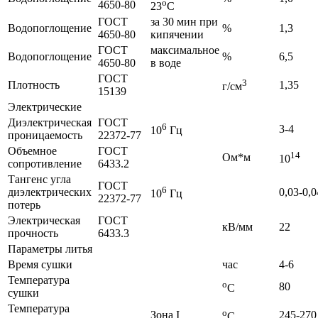
о
4650-80
23
C
ГОСТ
за 30 мин при
Водопоглощение
%
1,3
4650-80
кипячении
ГОСТ
максимальное
Водопоглощение
%
6,5
4650-80
в воде
ГОСТ
3
Плотность
1,35
г/см
15139
Электрические
Диэлектрическая
ГОСТ
6
3-4
10
Гц
проницаемость
22372-77
Объемное
ГОСТ
14
Ом*м
10
сопротивление
6433.2
Тангенс угла
ГОСТ
6
диэлектрических
0,03-0,0
10
Гц
22372-77
потерь
Электрическая
ГОСТ
кВ/мм
22
прочность
6433.3
Параметры литья
Время сушки
час
4-6
Температура
o
80
C
сушки
Температура
o
Зона I
245-270
C