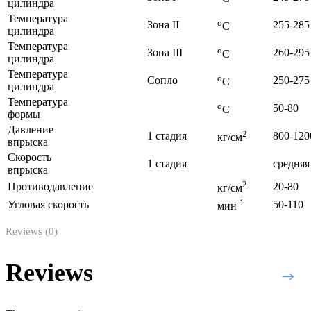
цилиндра
Температура
o
Зона II
255-285
C
цилиндра
Температура
o
Зона III
260-295
C
цилиндра
Температура
o
Сопло
250-275
C
цилиндра
Температура
o
50-80
C
формы
Давление
2
1 стадия
800-120
кг/см
впрыска
Скорость
1 стадия
средняя
впрыска
2
Противодавление
20-80
кг/см
-1
Угловая скорость
50-110
мин
Reviews (0)
Reviews