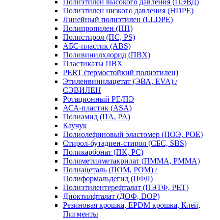
Полиэтилен высокого давления (ПЭВД)
Полиэтилен низкого давления (HDPE)
Линейный полиэтилен (LLDPE)
Полипропилен (ПП)
Полистирол (ПС, PS)
АБС-пластик (ABS)
Поливинилхлорид (ПВХ)
Пластикаты ПВХ
PERT (термостойкий полиэтилен)
Этиленвинилацетат (ЭВА, EVA) /
СЭВИЛЕН
Ротационный PE/ПЭ
АСА-пластик (ASA)
Полиамид (ПА, PA)
Каучук
Полиолефиновый эластомер (ПОЭ, POE)
Стирол-бутадиен-стирол (СБС, SBS)
Поликарбонат (ПК, PC)
Полиметилметакрилат (ПММА, PMMA)
Полиацеталь (ПОМ, POM) /
Полиформальдегид (ПФЛ)
Полиэтилентерефталат (ПЭТФ, PET)
Диоктилфталат (ДОФ, DOP)
Резиновая крошка, EPDM крошка, Клей,
Пигменты