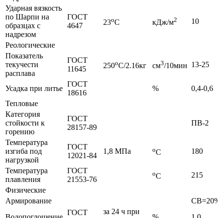
Ударная вязкость
по Шарпи на
ГОСТ
о
2
10
23
C
кДж/м
образцах с
4647
надрезом
Реологические
Показатель
ГОСТ
о
3
текучести
13-25
250
C/2.16кг
см
/10мин
11645
расплава
ГОСТ
Усадка при литье
%
0,4-0,6
18616
Тепловые
Категория
ГОСТ
стойкости к
ПВ-2
28157-89
горению
Температура
ГОСТ
o
изгиба под
1,8 МПа
180
C
12021-84
нагрузкой
Температура
ГОСТ
o
215
C
плавления
21553-76
Физические
Армирование
СВ=20
за 24 ч при
ГОСТ
Водопоглощение
%
1,0