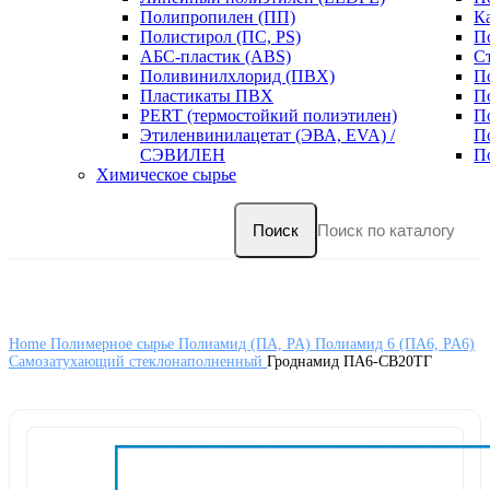
Полипропилен (ПП)
К
Полистирол (ПС, PS)
П
АБС-пластик (ABS)
С
Поливинилхлорид (ПВХ)
П
Пластикаты ПВХ
П
PERT (термостойкий полиэтилен)
П
Этиленвинилацетат (ЭВА, EVA) /
П
СЭВИЛЕН
П
Химическое сырье
Поиск
Home
Полимерное сырье
Полиамид (ПА, PA)
Полиамид 6 (ПА6, PA6)
Самозатухающий стеклонаполненный
Гроднамид ПА6-CВ20ТГ