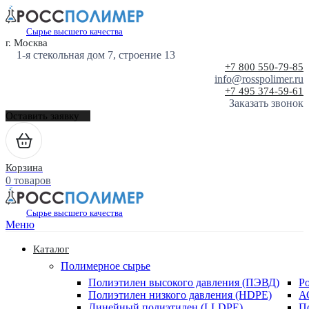
Сырье высшего качества
г. Москва
1-я стекольная дом 7, строение 13
+7 800 550-79-85
info@rosspolimer.ru
+7 495 374-59-61
Заказать звонок
Оставить заявку
Корзина
0 товаров
Сырье высшего качества
Меню
Каталог
Полимерное сырье
Полиэтилен высокого давления (ПЭВД)
Р
Полиэтилен низкого давления (HDPE)
А
Линейный полиэтилен (LLDPE)
П