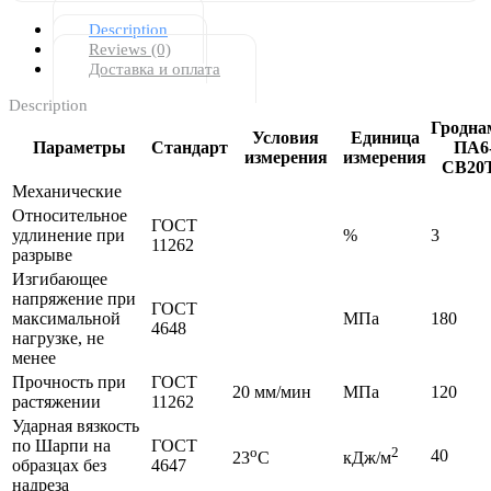
Description
Reviews (0)
Доставка и оплата
Description
Гродна
Условия
Единица
Параметры
Стандарт
ПА6
измерения
измерения
CВ20
Механические
Относительное
ГОСТ
удлинение при
%
3
11262
разрыве
Изгибающее
напряжение при
ГОСТ
максимальной
МПа
180
4648
нагрузке, не
менее
Прочность при
ГОСТ
20 мм/мин
МПа
120
растяжении
11262
Ударная вязкость
по Шарпи на
ГОСТ
о
2
40
23
C
кДж/м
образцах без
4647
надреза