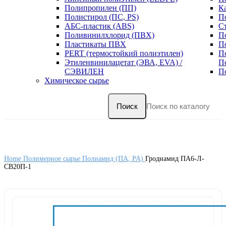
Полипропилен (ПП)
К
Полистирол (ПС, PS)
П
АБС-пластик (ABS)
С
Поливинилхлорид (ПВХ)
П
Пластикаты ПВХ
П
PERT (термостойкий полиэтилен)
П
Этиленвинилацетат (ЭВА, EVA) /
П
СЭВИЛЕН
П
Химическое сырье
Поиск
Home
Полимерное сырье
Полиамид (ПА, PA)
Гроднамид ПА6-Л-
СВ20П-1