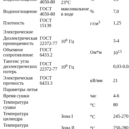
о
4650-80
23
C
ГОСТ
максимальное
Водопоглощение
%
7,0
4650-80
в воде
ГОСТ
3
Плотность
1,25
г/см
15139
Электрические
Диэлектрическая
ГОСТ
6
3-4
10
Гц
проницаемость
22372-77
Объемное
ГОСТ
13
Ом*м
10
сопротивление
6433.2
Тангенс угла
ГОСТ
6
диэлектрических
0,03-0,0
10
Гц
22372-77
потерь
Электрическая
ГОСТ
кВ/мм
21
прочность
6433.3
Параметры литья
Время сушки
час
4-6
Температура
o
80
C
сушки
Температура
o
Зона I
245-270
C
цилиндра
Температура
o
Зона II
250-280
C