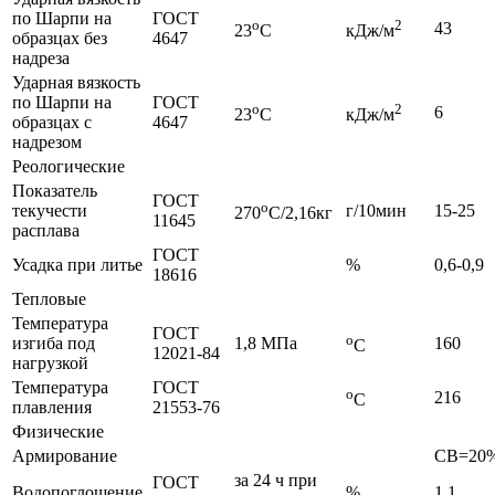
по Шарпи на
ГОСТ
о
2
43
23
C
кДж/м
образцах без
4647
надреза
Ударная вязкость
по Шарпи на
ГОСТ
о
2
6
23
C
кДж/м
образцах с
4647
надрезом
Реологические
Показатель
ГОСТ
о
текучести
г/10мин
15-25
270
C/2,16кг
11645
расплава
ГОСТ
Усадка при литье
%
0,6-0,9
18616
Тепловые
Температура
ГОСТ
o
изгиба под
1,8 МПа
160
C
12021-84
нагрузкой
Температура
ГОСТ
o
216
C
плавления
21553-76
Физические
Армирование
СВ=20
за 24 ч при
ГОСТ
Водопоглощение
%
1,1