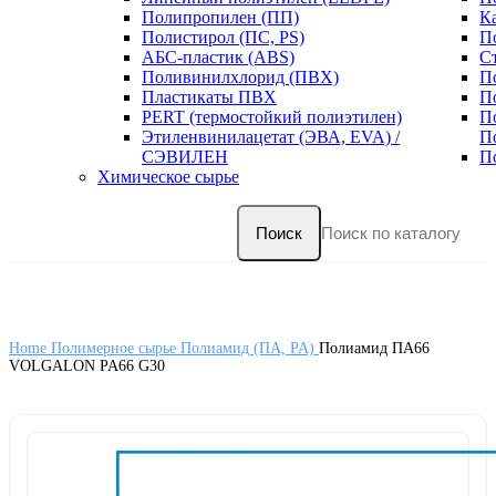
Полипропилен (ПП)
К
Полистирол (ПС, PS)
П
АБС-пластик (ABS)
С
Поливинилхлорид (ПВХ)
П
Пластикаты ПВХ
П
PERT (термостойкий полиэтилен)
П
Этиленвинилацетат (ЭВА, EVA) /
П
СЭВИЛЕН
П
Химическое сырье
Поиск
Home
Полимерное сырье
Полиамид (ПА, PA)
Полиамид ПА66
VOLGALON PA66 G30