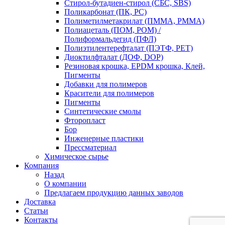
Стирол-бутадиен-стирол (СБС, SBS)
Поликарбонат (ПК, PC)
Полиметилметакрилат (ПММА, PMMA)
Полиацеталь (ПОМ, POM) /
Полиформальдегид (ПФЛ)
Полиэтилентерефталат (ПЭТФ, PET)
Диоктилфталат (ДОФ, DOP)
Резиновая крошка, EPDM крошка, Клей,
Пигменты
Добавки для полимеров
Красители для полимеров
Пигменты
Синтетические смолы
Фторопласт
Бор
Инженерные пластики
Прессматериал
Химическое сырье
Компания
Назад
О компании
Предлагаем продукцию данных заводов
Доставка
Статьи
Контакты