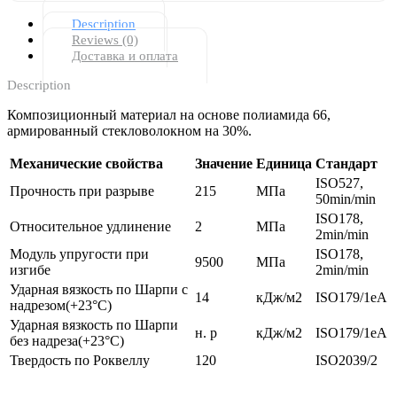
Description
Reviews (0)
Доставка и оплата
Description
Композиционный материал на основе полиамида 66,
армированный стекловолокном на 30%.
Механические свойства
Значение
Единица
Стандарт
ISO527,
Прочность при разрыве
215
МПа
50min/min
ISO178,
Относительное удлинение
2
МПа
2min/min
Модуль упругости при
ISO178,
9500
МПа
изгибе
2min/min
Ударная вязкость по Шарпи с
14
кДж/м2
ISO179/1eA
надрезом(+23°C)
Ударная вязкость по Шарпи
н. р
кДж/м2
ISO179/1eA
без надреза(+23°C)
Твердость по Роквеллу
120
ISO2039/2