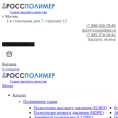
Сырье высшего качества
г. Москва
1-я стекольная дом 7, строение 13
+7 800 550-79-85
info@rosspolimer.ru
+7 495 374-59-61
Заказать звонок
Оставить заявку
Корзина
0 товаров
Сырье высшего качества
Меню
Каталог
Полимерное сырье
Полиэтилен высокого давления (ПЭВД)
Р
Полиэтилен низкого давления (HDPE)
А
Линейный полиэтилен (LLDPE)
П