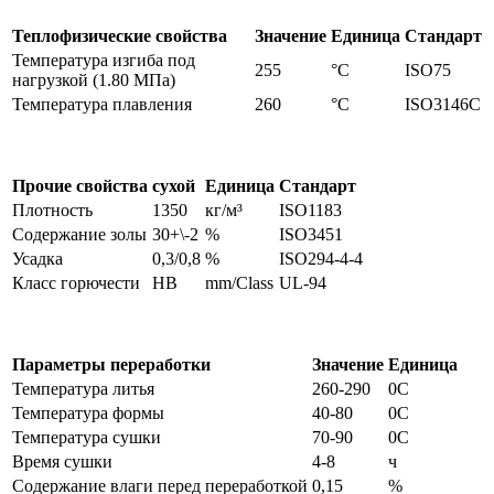
Теплофизические свойства
Значение
Единица
Стандарт
Температура изгиба под
255
°C
ISO75
нагрузкой (1.80 МПа)
Температура плавления
260
°C
ISO3146С
Прочие свойства
сухой
Единица
Стандарт
Плотность
1350
кг/м³
ISO1183
Содержание золы
30+\-2
%
ISO3451
Усадка
0,3/0,8
%
ISO294-4-4
Класс горючести
HB
mm/Class
UL-94
Параметры переработки
Значение
Единица
Температура литья
260-290
0С
Температура формы
40-80
0С
Температура сушки
70-90
0С
Время сушки
4-8
ч
Содержание влаги перед переработкой
0,15
%