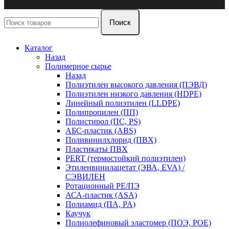
Поиск
Каталог
Назад
Полимерное сырье
Назад
Полиэтилен высокого давления (ПЭВД)
Полиэтилен низкого давления (HDPE)
Линейный полиэтилен (LLDPE)
Полипропилен (ПП)
Полистирол (ПС, PS)
АБС-пластик (ABS)
Поливинилхлорид (ПВХ)
Пластикаты ПВХ
PERT (термостойкий полиэтилен)
Этиленвинилацетат (ЭВА, EVA) /
СЭВИЛЕН
Ротационный PE/ПЭ
АСА-пластик (ASA)
Полиамид (ПА, PA)
Каучук
Полиолефиновый эластомер (ПОЭ, POE)