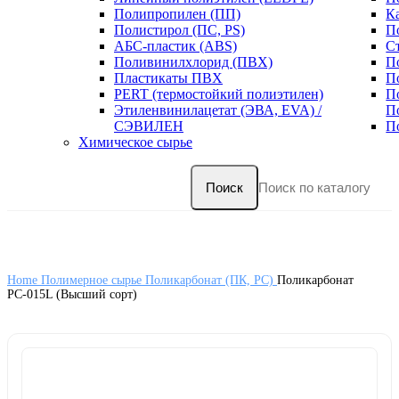
Полипропилен (ПП)
К
Полистирол (ПС, PS)
П
АБС-пластик (ABS)
С
Поливинилхлорид (ПВХ)
П
Пластикаты ПВХ
П
PERT (термостойкий полиэтилен)
П
Этиленвинилацетат (ЭВА, EVA) /
П
СЭВИЛЕН
П
Химическое сырье
Поиск
Home
Полимерное сырье
Поликарбонат (ПК, PC)
Поликарбонат
РС-015L (Высший сорт)