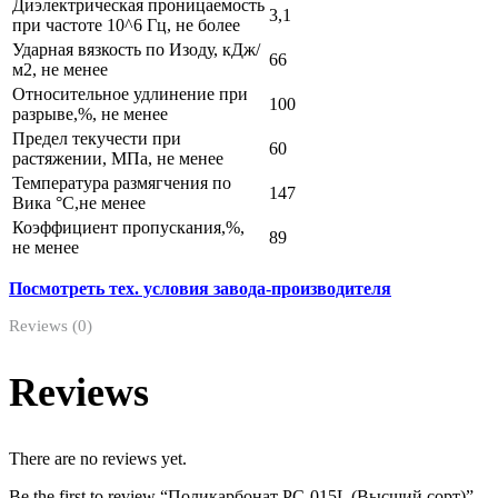
Диэлектрическая проницаемость
3,1
при частоте 10^6 Гц, не более
Ударная вязкость по Изоду, кДж/
66
м2, не менее
Относительное удлинение при
100
разрыве,%, не менее
Предел текучести при
60
растяжении, МПа, не менее
Температура размягчения по
147
Вика °С,не менее
Коэффициент пропускания,%,
89
не менее
Посмотреть тех. условия завода-производителя
Reviews (0)
Reviews
There are no reviews yet.
Be the first to review “Поликарбонат РС-015L (Высший сорт)”