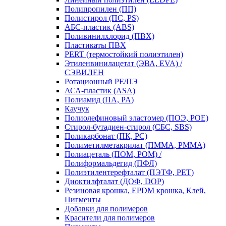
Полипропилен (ПП)
Полистирол (ПС, PS)
АБС-пластик (ABS)
Поливинилхлорид (ПВХ)
Пластикаты ПВХ
PERT (термостойкий полиэтилен)
Этиленвинилацетат (ЭВА, EVA) /
СЭВИЛЕН
Ротационный PE/ПЭ
АСА-пластик (ASA)
Полиамид (ПА, PA)
Каучук
Полиолефиновый эластомер (ПОЭ, POE)
Стирол-бутадиен-стирол (СБС, SBS)
Поликарбонат (ПК, PC)
Полиметилметакрилат (ПММА, PMMA)
Полиацеталь (ПОМ, POM) /
Полиформальдегид (ПФЛ)
Полиэтилентерефталат (ПЭТФ, PET)
Диоктилфталат (ДОФ, DOP)
Резиновая крошка, EPDM крошка, Клей,
Пигменты
Добавки для полимеров
Красители для полимеров