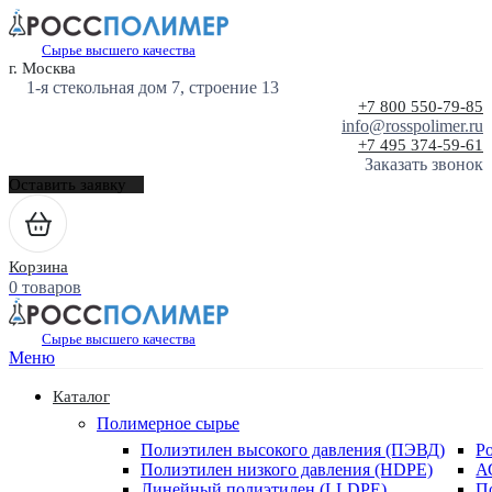
Сырье высшего качества
г. Москва
1-я стекольная дом 7, строение 13
+7 800 550-79-85
info@rosspolimer.ru
+7 495 374-59-61
Заказать звонок
Оставить заявку
Корзина
0 товаров
Сырье высшего качества
Меню
Каталог
Полимерное сырье
Полиэтилен высокого давления (ПЭВД)
Р
Полиэтилен низкого давления (HDPE)
А
Линейный полиэтилен (LLDPE)
П