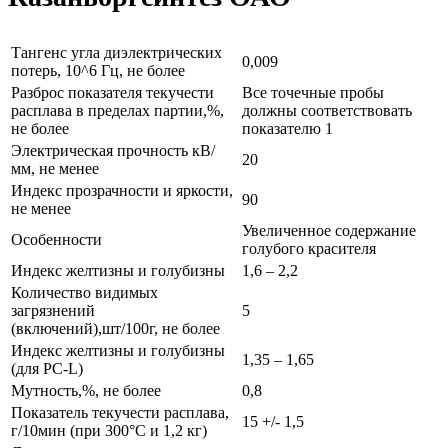
Тангенс угла диэлектрических
0,009
потерь, 10^6 Гц, не более
Разброс показателя текучести
Все точечные пробы
расплава в пределах партии,%,
должны соответствовать
не более
показателю 1
Электрическая прочность кВ/
20
мм, не менее
Индекс прозрачности и яркости,
90
не менее
Увеличенное содержание
Особенности
голубого красителя
Индекс желтизны и голубизны
1,6 – 2,2
Количество видимых
загрязнений
5
(включений),шт/100г, не более
Индекс желтизны и голубизны
1,35 – 1,65
(для PC-L)
Мутность,%, не более
0,8
Показатель текучести расплава,
15 +/- 1,5
г/10мин (при 300°С и 1,2 кг)