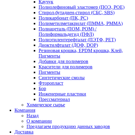
Каучук
Полиолефиновый эластомер (ПОЭ, POE)
Стирол-бутадиен-стирол (СБС, SBS)
Поликарбонат (ПК, PC)
Полиметилметакрилат (ПММА, PMMA)
Полиацеталь (ПОМ, POM) /
Полиформальдегид (ПФЛ)
Полиэтилентерефталат (ПЭТФ, PET)
Диоктилфталат (ДОФ, DOP)
Резиновая крошка, EPDM крошка, Клей,
Пигменты
Добавки для полимеров
Красители для полимеров
Пигменты
Синтетические смолы
Фторопласт
Бор
Инженерные пластики
Прессматериал
Химическое сырье
Компания
Назад
О компании
Предлагаем продукцию данных заводов
Доставка