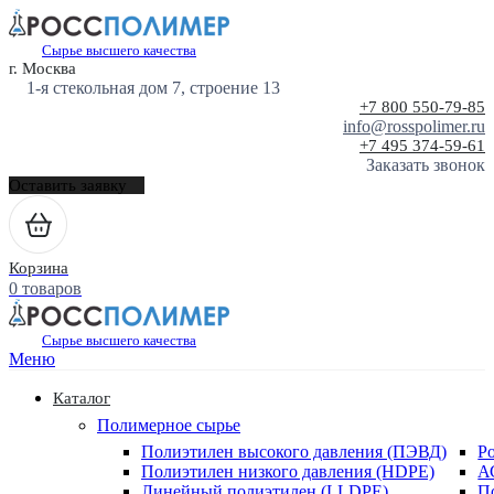
Сырье высшего качества
г. Москва
1-я стекольная дом 7, строение 13
+7 800 550-79-85
info@rosspolimer.ru
+7 495 374-59-61
Заказать звонок
Оставить заявку
Корзина
0 товаров
Сырье высшего качества
Меню
Каталог
Полимерное сырье
Полиэтилен высокого давления (ПЭВД)
Р
Полиэтилен низкого давления (HDPE)
А
Линейный полиэтилен (LLDPE)
П