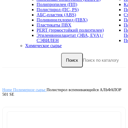
Полипропилен (ПП)
К
Полистирол (ПС, PS)
П
АБС-пластик (ABS)
С
Поливинилхлорид (ПВХ)
П
Пластикаты ПВХ
П
PERT (термостойкий полиэтилен)
П
Этиленвинилацетат (ЭВА, EVA) /
П
СЭВИЛЕН
П
Химическое сырье
Поиск
Home
Полимерное сырье
Полистирол вспенивающийся АЛЬФАПОР
501 SE