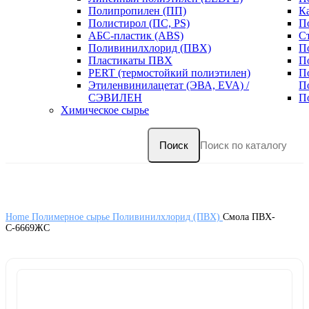
Полипропилен (ПП)
К
Полистирол (ПС, PS)
П
АБС-пластик (ABS)
С
Поливинилхлорид (ПВХ)
П
Пластикаты ПВХ
П
PERT (термостойкий полиэтилен)
П
Этиленвинилацетат (ЭВА, EVA) /
П
СЭВИЛЕН
П
Химическое сырье
Поиск
Home
Полимерное сырье
Поливинилхлорид (ПВХ)
Смола ПВХ-
С-6669ЖС