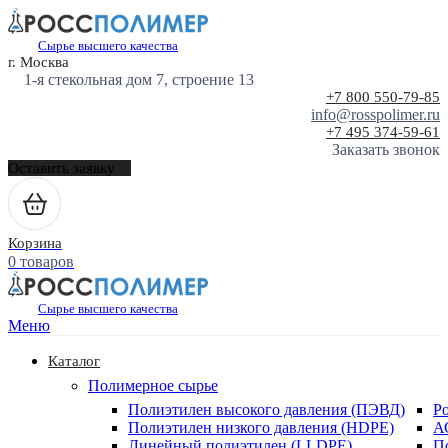
Сырье высшего качества
г. Москва
1-я стекольная дом 7, строение 13
+7 800 550-79-85
info@rosspolimer.ru
+7 495 374-59-61
Заказать звонок
Оставить заявку
Корзина
0 товаров
Сырье высшего качества
Меню
Каталог
Полимерное сырье
Полиэтилен высокого давления (ПЭВД)
Р
Полиэтилен низкого давления (HDPE)
А
Линейный полиэтилен (LLDPE)
П