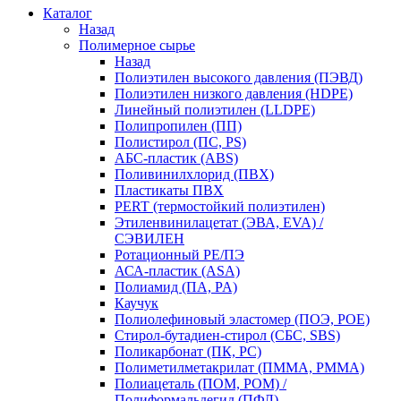
Каталог
Назад
Полимерное сырье
Назад
Полиэтилен высокого давления (ПЭВД)
Полиэтилен низкого давления (HDPE)
Линейный полиэтилен (LLDPE)
Полипропилен (ПП)
Полистирол (ПС, PS)
АБС-пластик (ABS)
Поливинилхлорид (ПВХ)
Пластикаты ПВХ
PERT (термостойкий полиэтилен)
Этиленвинилацетат (ЭВА, EVA) /
СЭВИЛЕН
Ротационный PE/ПЭ
АСА-пластик (ASA)
Полиамид (ПА, PA)
Каучук
Полиолефиновый эластомер (ПОЭ, POE)
Стирол-бутадиен-стирол (СБС, SBS)
Поликарбонат (ПК, PC)
Полиметилметакрилат (ПММА, PMMA)
Полиацеталь (ПОМ, POM) /
Полиформальдегид (ПФЛ)