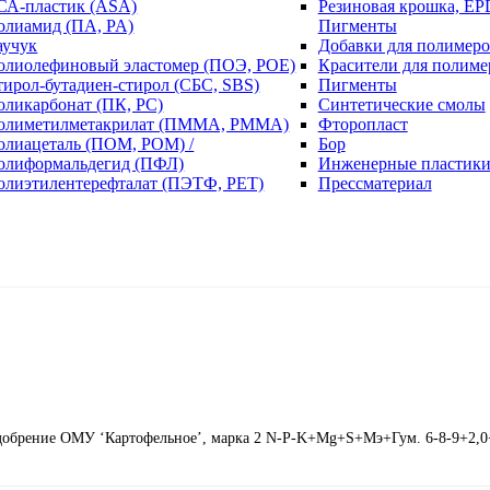
СА-пластик (ASA)
Резиновая крошка, EP
олиамид (ПА, PA)
Пигменты
аучук
Добавки для полимеро
олиолефиновый эластомер (ПОЭ, POE)
Красители для полиме
тирол-бутадиен-стирол (СБС, SBS)
Пигменты
оликарбонат (ПК, PC)
Синтетические смолы
олиметилметакрилат (ПММА, PMMA)
Фторопласт
олиацеталь (ПОМ, POM) /
Бор
олиформальдегид (ПФЛ)
Инженерные пластик
олиэтилентерефталат (ПЭТФ, PET)
Прессматериал
добрение ОМУ ‘Картофельное’, марка 2 N-P-K+Mg+S+Мэ+Гум. 6-8-9+2,