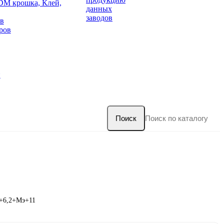
DM крошка, Клей,
данных
заводов
в
ров
и
Поиск
0+6,2+Мэ+11