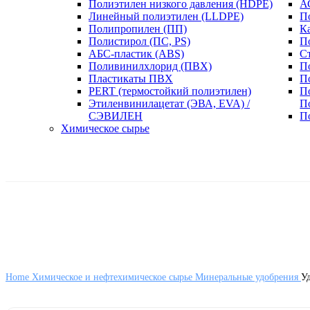
Полиэтилен низкого давления (HDPE)
А
Линейный полиэтилен (LLDPE)
П
Полипропилен (ПП)
К
Полистирол (ПС, PS)
П
АБС-пластик (ABS)
С
Поливинилхлорид (ПВХ)
П
Пластикаты ПВХ
П
PERT (термостойкий полиэтилен)
П
Этиленвинилацетат (ЭВА, EVA) /
П
СЭВИЛЕН
П
Химическое сырье
Home
Химическое и нефтехимическое сырье
Минеральные удобрения
У