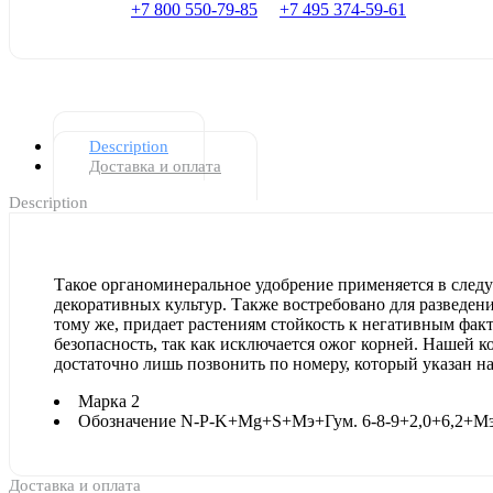
+7 800 550-79-85
+7 495 374-59-61
Description
Доставка и оплата
Description
Такое органоминеральное удобрение применяется в след
декоративных культур. Также востребовано для разведен
тому же, придает растениям стойкость к негативным фа
безопасность, так как исключается ожог корней. Нашей 
достаточно лишь позвонить по номеру, который указан на
Марка
2
Обозначение
N-P-K+Mg+S+Мэ+Гум. 6-8-9+2,0+6,2+М
Доставка и оплата