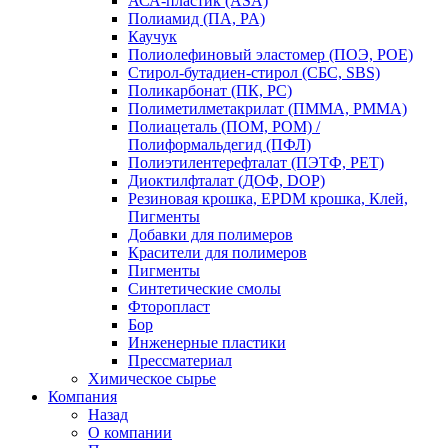
АСА-пластик (ASA)
Полиамид (ПА, PA)
Каучук
Полиолефиновый эластомер (ПОЭ, POE)
Стирол-бутадиен-стирол (СБС, SBS)
Поликарбонат (ПК, PC)
Полиметилметакрилат (ПММА, PMMA)
Полиацеталь (ПОМ, POM) /
Полиформальдегид (ПФЛ)
Полиэтилентерефталат (ПЭТФ, PET)
Диоктилфталат (ДОФ, DOP)
Резиновая крошка, EPDM крошка, Клей,
Пигменты
Добавки для полимеров
Красители для полимеров
Пигменты
Синтетические смолы
Фторопласт
Бор
Инженерные пластики
Прессматериал
Химическое сырье
Компания
Назад
О компании