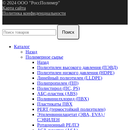
© 2024 ООО "РоссПолимер"
Карта сайта
Политика конфиденциальности
Поиск
Каталог
Назад
Полимерное сырье
Назад
Полиэтилен высокого давления (ПЭВД)
Полиэтилен низкого давления (HDPE)
Линейный полиэтилен (LLDPE)
Полипропилен (ПП)
Полистирол (ПС, PS)
АБС-пластик (ABS)
Поливинилхлорид (ПВХ)
Пластикаты ПВХ
PERT (термостойкий полиэтилен)
Этиленвинилацетат (ЭВА, EVA) /
СЭВИЛЕН
Ротационный PE/ПЭ