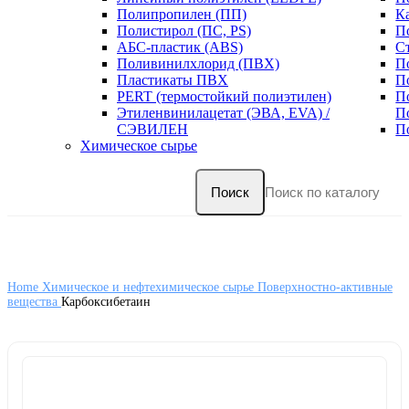
Полипропилен (ПП)
К
Полистирол (ПС, PS)
П
АБС-пластик (ABS)
С
Поливинилхлорид (ПВХ)
П
Пластикаты ПВХ
П
PERT (термостойкий полиэтилен)
П
Этиленвинилацетат (ЭВА, EVA) /
П
СЭВИЛЕН
П
Химическое сырье
Поиск
Home
Химическое и нефтехимическое сырье
Поверхностно-активные
вещества
Карбоксибетаин