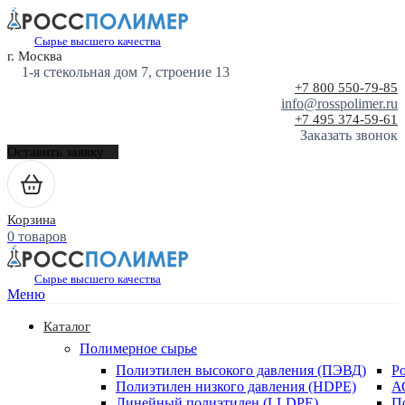
Сырье высшего качества
г. Москва
1-я стекольная дом 7, строение 13
+7 800 550-79-85
info@rosspolimer.ru
+7 495 374-59-61
Заказать звонок
Оставить заявку
Корзина
0 товаров
Сырье высшего качества
Меню
Каталог
Полимерное сырье
Полиэтилен высокого давления (ПЭВД)
Р
Полиэтилен низкого давления (HDPE)
А
Линейный полиэтилен (LLDPE)
П