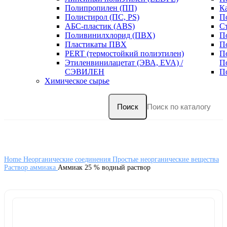
Полипропилен (ПП)
К
Полистирол (ПС, PS)
П
АБС-пластик (ABS)
С
Поливинилхлорид (ПВХ)
П
Пластикаты ПВХ
П
PERT (термостойкий полиэтилен)
П
Этиленвинилацетат (ЭВА, EVA) /
П
СЭВИЛЕН
П
Химическое сырье
Поиск
Home
Неорганические соединения
Простые неорганические вещества
Раствор аммиака
Аммиак 25 % водный раствор