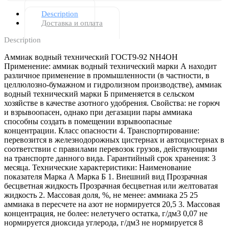
Description
Доставка и оплата
Description
Аммиак водный технический ГОСТ9-92 NH4ОН
Применение: аммиак водный технический марки А находит
различное применение в промышленности (в частности, в
целлюлозно-бумажном и гидролизном производстве), аммиак
водный технический марки Б применяется в сельском
хозяйстве в качестве азотного удобрения. Свойства: не горюч
и взрывоопасен, однако при дегазации пары аммиака
способны создать в помещении взрывоопасные
концентрации. Класс опасности 4. Транспортирование:
перевозится в железнодорожных цистернах и автоцистернах в
соответствии с правилами перевозок грузов, действующими
на транспорте данного вида. Гарантийный срок хранения: 3
месяца. Технические характеристики: Наименование
показателя Марка А Марка Б 1. Внешний вид Прозрачная
бесцветная жидкость Прозрачная бесцветная или желтоватая
жидкость 2. Массовая доля, %, не менее: аммиака 25 25
аммиака в пересчете на азот не нормируется 20,5 3. Массовая
концентрация, не более: нелетучего остатка, г/дм3 0,07 не
нормируется диоксида углерода, г/дм3 не нормируется 8