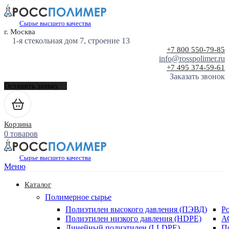
Сырье высшего качества
г. Москва
1-я стекольная дом 7, строение 13
+7 800 550-79-85
info@rosspolimer.ru
+7 495 374-59-61
Заказать звонок
Оставить заявку
Корзина
0 товаров
Сырье высшего качества
Меню
Каталог
Полимерное сырье
Полиэтилен высокого давления (ПЭВД)
Р
Полиэтилен низкого давления (HDPE)
А
Линейный полиэтилен (LLDPE)
П