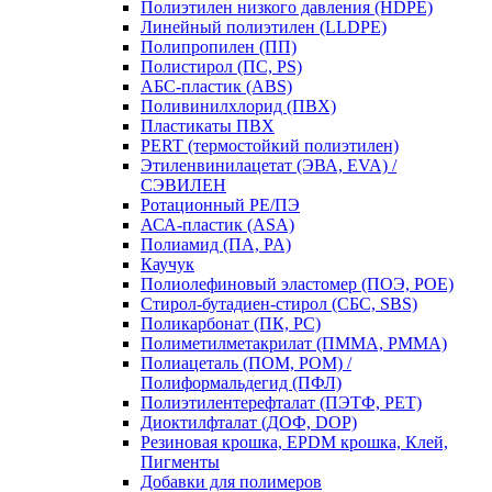
Полиэтилен низкого давления (HDPE)
Линейный полиэтилен (LLDPE)
Полипропилен (ПП)
Полистирол (ПС, PS)
АБС-пластик (ABS)
Поливинилхлорид (ПВХ)
Пластикаты ПВХ
PERT (термостойкий полиэтилен)
Этиленвинилацетат (ЭВА, EVA) /
СЭВИЛЕН
Ротационный PE/ПЭ
АСА-пластик (ASA)
Полиамид (ПА, PA)
Каучук
Полиолефиновый эластомер (ПОЭ, POE)
Стирол-бутадиен-стирол (СБС, SBS)
Поликарбонат (ПК, PC)
Полиметилметакрилат (ПММА, PMMA)
Полиацеталь (ПОМ, POM) /
Полиформальдегид (ПФЛ)
Полиэтилентерефталат (ПЭТФ, PET)
Диоктилфталат (ДОФ, DOP)
Резиновая крошка, EPDM крошка, Клей,
Пигменты
Добавки для полимеров