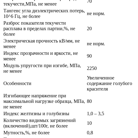
70
текучести,МПа, не менее
Тангенс угла диэлектрических потерь,
не норм.
10^6 Гц, не более
Разброс показателя текучести
расплава в пределах партии,%, не
20
более
Электрическая прочность кВ/мм, не
не норм.
менее
Индекс прозрачности и яркости, не
90
менее
Модуль упругости при изгибе, МПа,
2250
не менее
Увеличенное
Особенности
содержание голубого
красителя
Изгибающее напряжение при
максимальной нагрузке образца, МПа,
80
не менее
Индекс желтизны и голубизны
1,0 – 3,5
Количество видимых загрязнений
10
(включений),шт/100г, не более
Мутность,%, не более
0,8