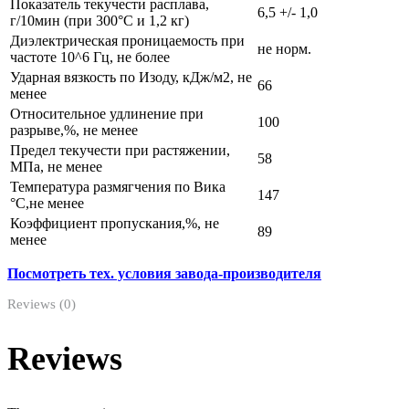
Показатель текучести расплава,
6,5 +/- 1,0
г/10мин (при 300°С и 1,2 кг)
Диэлектрическая проницаемость при
не норм.
частоте 10^6 Гц, не более
Ударная вязкость по Изоду, кДж/м2, не
66
менее
Относительное удлинение при
100
разрыве,%, не менее
Предел текучести при растяжении,
58
МПа, не менее
Температура размягчения по Вика
147
°С,не менее
Коэффициент пропускания,%, не
89
менее
Посмотреть тех. условия завода-производителя
Reviews (0)
Reviews