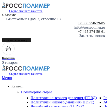
Сырье высшего качества
г. Москва
1-я стекольная дом 7, строение 13
+7 800 550-79-85
info@rosspolimer.ru
+7 495 374-59-61
Заказать звонок
Оставить заявку
Корзина
0 товаров
Сырье высшего качества
Меню
Каталог
Полимерное сырье
Полиэтилен высокого давления (ПЭВД)
Р
Полиэтилен низкого давления (HDPE)
А
Линейный полиэтилен (LLDPE)
П