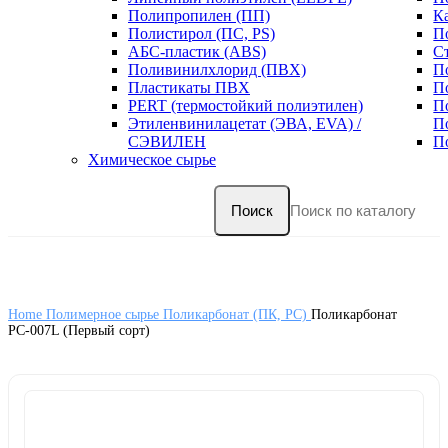
Полипропилен (ПП)
К
Полистирол (ПС, PS)
П
АБС-пластик (ABS)
С
Поливинилхлорид (ПВХ)
П
Пластикаты ПВХ
П
PERT (термостойкий полиэтилен)
П
Этиленвинилацетат (ЭВА, EVA) /
П
СЭВИЛЕН
П
Химическое сырье
Поиск
Home
Полимерное сырье
Поликарбонат (ПК, PC)
Поликарбонат
РС-007L (Первый сорт)