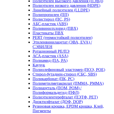
Полиэтилен высокого давления (ПЭВД)
Полиэтилен низкого давления (HDPE)
Линейный полиэтилен (LLDPE)
Полипропилен (ПП)
Полистирол (ПС, PS)
АБС-пластик (ABS)
Поливинилхлорид (ПВХ)
Пластикаты ПВХ
PERT (термостойкий полиэтилен)
Этиленвинилацетат (ЭВА, EVA) /
СЭВИЛЕН
Ротационный PE/ПЭ
АСА-пластик (ASA)
Полиамид (ПА, PA)
Каучук
Полиолефиновый эластомер (ПОЭ, POE)
Стирол-бутадиен-стирол (СБС, SBS)
Поликарбонат (ПК, PC)
Полиметилметакрилат (ПММА, PMMA)
Полиацеталь (ПОМ, POM) /
Полиформальдегид (ПФЛ)
Полиэтилентерефталат (ПЭТФ, PET)
Диоктилфталат (ДОФ, DOP)
Резиновая крошка, EPDM крошка, Клей,
Пигменты