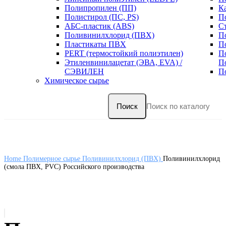
Полипропилен (ПП)
К
Полистирол (ПС, PS)
П
АБС-пластик (ABS)
С
Поливинилхлорид (ПВХ)
П
Пластикаты ПВХ
П
PERT (термостойкий полиэтилен)
П
Этиленвинилацетат (ЭВА, EVA) /
П
СЭВИЛЕН
П
Химическое сырье
Поиск
Home
Полимерное сырье
Поливинилхлорид (ПВХ)
Поливинилхлорид
(смола ПВХ, PVC) Российского производства