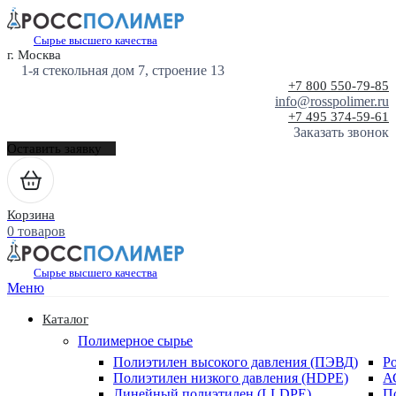
Сырье высшего качества
г. Москва
1-я стекольная дом 7, строение 13
+7 800 550-79-85
info@rosspolimer.ru
+7 495 374-59-61
Заказать звонок
Оставить заявку
Корзина
0 товаров
Сырье высшего качества
Меню
Каталог
Полимерное сырье
Полиэтилен высокого давления (ПЭВД)
Р
Полиэтилен низкого давления (HDPE)
А
Линейный полиэтилен (LLDPE)
П