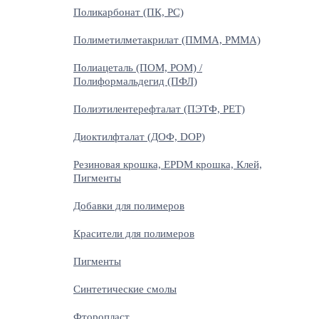
Поликарбонат (ПК, PC)
Полиметилметакрилат (ПММА, PMMA)
Полиацеталь (ПОМ, POM) /
Полиформальдегид (ПФЛ)
Полиэтилентерефталат (ПЭТФ, PET)
Диоктилфталат (ДОФ, DOP)
Резиновая крошка, EPDM крошка, Клей,
Пигменты
Добавки для полимеров
Красители для полимеров
Пигменты
Синтетические смолы
Фторопласт