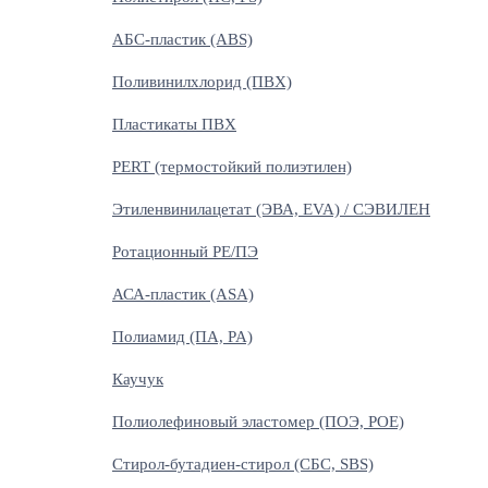
АБС-пластик (ABS)
Поливинилхлорид (ПВХ)
Пластикаты ПВХ
PERT (термостойкий полиэтилен)
Этиленвинилацетат (ЭВА, EVA) / СЭВИЛЕН
Ротационный PE/ПЭ
АСА-пластик (ASA)
Полиамид (ПА, PA)
Каучук
Полиолефиновый эластомер (ПОЭ, POE)
Стирол-бутадиен-стирол (СБС, SBS)