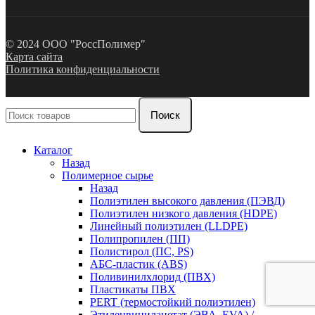
© 2024 ООО "РоссПолимер"
Карта сайта
Политика конфиденциальности
Поиск
Каталог
Назад
Полимерное сырье
Назад
Полиэтилен высокого давления (ПЭВД)
Полиэтилен низкого давления (HDPE)
Линейный полиэтилен (LLDPE)
Полипропилен (ПП)
Полистирол (ПС, PS)
АБС-пластик (ABS)
Поливинилхлорид (ПВХ)
Пластикаты ПВХ
PERT (термостойкий полиэтилен)
Этиленвинилацетат (ЭВА, EVA) /