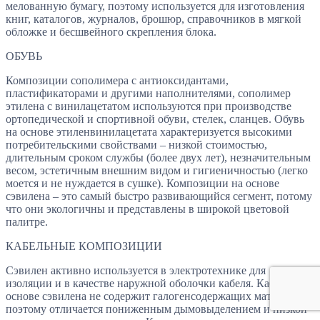
мелованную бумагу, поэтому используется для изготовления
книг, каталогов, журналов, брошюр, справочников в мягкой
обложке и бесшвейного скрепления блока.
ОБУВЬ
Композиции сополимера с антиоксидантами,
пластификаторами и другими наполнителями, сополимер
этилена с винилацетатом используются при производстве
ортопедической и спортивной обуви, стелек, сланцев. Обувь
на основе этиленвинилацетата характеризуется высокими
потребительскими свойствами – низкой стоимостью,
длительным сроком службы (более двух лет), незначительным
весом, эстетичным внешним видом и гигиеничностью (легко
моется и не нуждается в сушке). Композиции на основе
сэвилена – это самый быстро развивающийся сегмент, потому
что они экологичны и представлены в широкой цветовой
палитре.
КАБЕЛЬНЫЕ КОМПОЗИЦИИ
Сэвилен активно используется в электротехнике для
изоляции и в качестве наружной оболочки кабеля. Кабель на
основе сэвилена не содержит галогенсодержащих материалов,
поэтому отличается пониженным дымовыделением и низкой