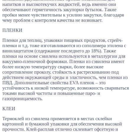
напитков и высокотекучих жидкостей, ведь именно они
обеспечивают герметичность закупорки бутылок. Такие
пробки менее чувствительны к усилию закрутки, благодаря
чему проблем с контролем качества не возникает.
ПЛЕНКИ
Пленки для теплиц, упаковки пищевых продуктов, стрейч-
пленки и т.д. тоже изготавливаются из сополимера этилена с
винилацетатом (содержание последнего до 18%). Также
пленки на основе сэвилена используются в металлургии для
вакуумно-пленочной формовки. Пленки из сэвилена имеют
более низкую температуру сварки, более высокие
сопротивление проколу, стойкость к растрескиванию под
действием окружающей среды и эластичность, чем пленки из
ПВД. Дополнительные свойства EVA пленок – это
устойчивость к низкой температуре, возможность свариваться
токами высокой частоты и повышенные паро- и
газопроницаемость.
КЛЕИ
Термоклей из сэвилена применяется в местах склейки
картонной и бумажной упаковки для обеспечения высокой
прочности. Клей-расплав отлично склеивает офсетную и