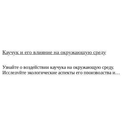
Каучук и его влияние на окружающую среду
Узнайте о воздействии каучука на окружающую среду.
Исследуйте экологические аспекты его производства и
утилизации, а также способы сокращения негативного
воздействия