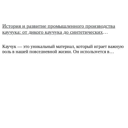
История и развитие промышленного производства
каучука: от дикого каучука до синтетических
резиновых материалов
Каучук — это уникальный материал, который играет важную
роль в нашей повседневной жизни. Он используется в
различных отраслях, от автомобильной