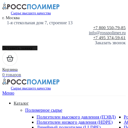
Сырье высшего качества
г. Москва
1-я стекольная дом 7, строение 13
+7 800 550-79-85
info@rosspolimer.ru
+7 495 374-59-61
Заказать звонок
Оставить заявку
Корзина
0 товаров
Сырье высшего качества
Меню
Каталог
Полимерное сырье
Полиэтилен высокого давления (ПЭВД)
Р
Полиэтилен низкого давления (HDPE)
А
Линейный полиэтилен (LLDPE)
П