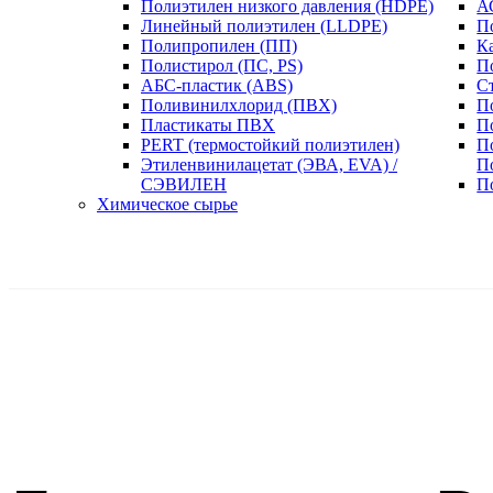
Полиэтилен низкого давления (HDPE)
А
Линейный полиэтилен (LLDPE)
П
Полипропилен (ПП)
К
Полистирол (ПС, PS)
П
АБС-пластик (ABS)
С
Поливинилхлорид (ПВХ)
П
Пластикаты ПВХ
П
PERT (термостойкий полиэтилен)
П
Этиленвинилацетат (ЭВА, EVA) /
П
СЭВИЛЕН
П
Химическое сырье