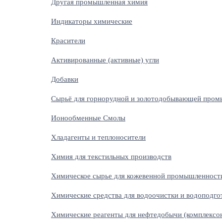
Другая промышленная химия
Индикаторы химические
Красители
Активированные (активные) угли
Добавки
Сырьё для горнорудной и золотодобывающей про
Ионообменные Смолы
Хладагенты и теплоносители
Химия для текстильных производств
Химическое сырье для кожевенной промышленност
Химические средства для водоочистки и водоподг
Химические реагенты для нефтедобычи (комплексо