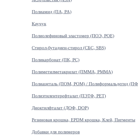
Полиамид (ПА, PA)
Каучук
Полиолефиновый эластомер (ПОЭ, POE)
Стирол-бутадиен-стирол (СБС, SBS)
Поликарбонат (ПК, PC)
Полиметилметакрилат (ПММА, PMMA)
Полиацеталь (ПОМ, POM) / Полиформальдегид (ПФ
Полиэтилентерефталат (ПЭТФ, PET)
Диоктилфталат (ДОФ, DOP)
Резиновая крошка, EPDM крошка, Клей, Пигменты
Добавки для полимеров