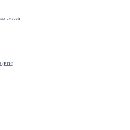
ных смесей
й (РТИ)