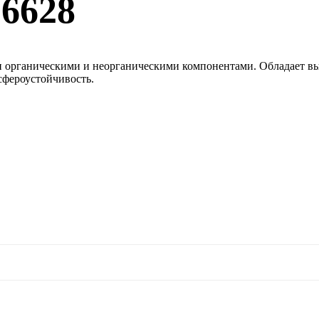
 6628
н органическими и неорганическими компонентами. Обладает в
сфероустойчивость.