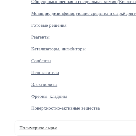
Общепромышленная и специальная химия (Кислоты
Моющие, дезинфицирующие средства и сырьё для и
Готовые решения
Реагенты
Катализаторы, ингибиторы
Сорбенты
Пеногасители
Электролиты
Фреоны, хладоны
Поверхностно-активные вещества
Полимерное сырье