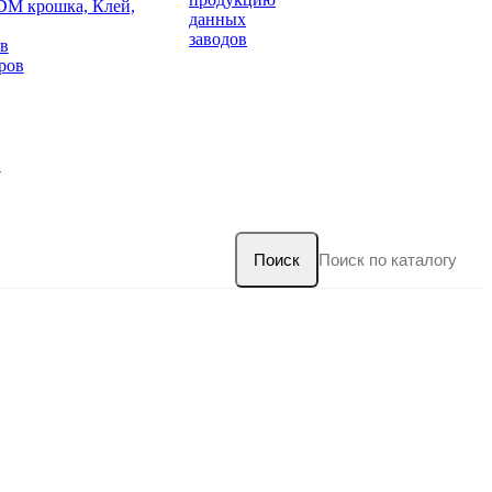
DM крошка, Клей,
данных
заводов
в
ров
и
Поиск