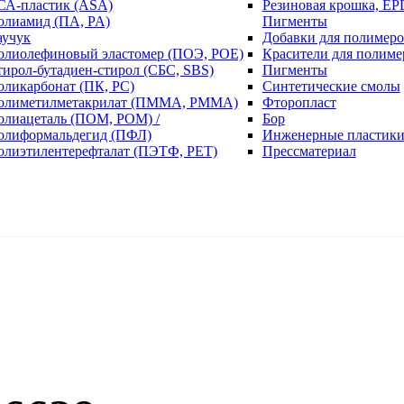
СА-пластик (ASA)
Резиновая крошка, EP
олиамид (ПА, PA)
Пигменты
аучук
Добавки для полимеро
олиолефиновый эластомер (ПОЭ, POE)
Красители для полиме
тирол-бутадиен-стирол (СБС, SBS)
Пигменты
оликарбонат (ПК, PC)
Синтетические смолы
олиметилметакрилат (ПММА, PMMA)
Фторопласт
олиацеталь (ПОМ, POM) /
Бор
олиформальдегид (ПФЛ)
Инженерные пластик
олиэтилентерефталат (ПЭТФ, PET)
Прессматериал