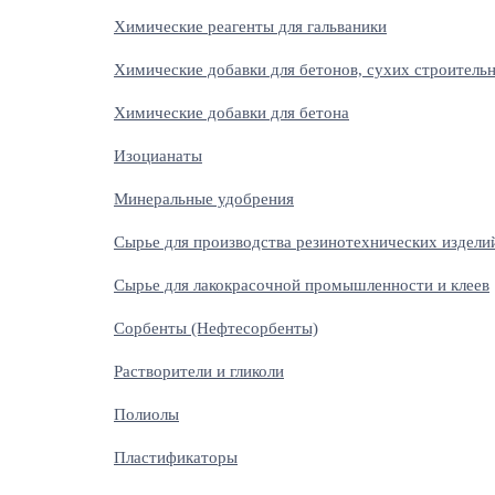
Химические реагенты для гальваники
Химические добавки для бетонов, сухих строитель
Химические добавки для бетона
Изоцианаты
Минеральные удобрения
Сырье для производства резинотехнических издели
Сырье для лакокрасочной промышленности и клеев
Сорбенты (Нефтесорбенты)
Растворители и гликоли
Полиолы
Пластификаторы