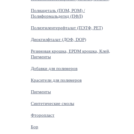
Полиацеталь (ПОМ, POM) /
Полиформальдегид (ПФЛ)
Полиэтилентерефталат (ПЭТФ, PET)
Диоктилфталат (ДОФ, DOP)
Резиновая крошка, EPDM крошка, Клей,
Пигменты
Добавки для полимеров
Красители для полимеров
Пигменты
Синтетические смолы
Фторопласт
Бор