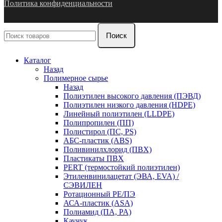
Политика конфиденциальности
Поиск
Каталог
Назад
Полимерное сырье
Назад
Полиэтилен высокого давления (ПЭВД)
Полиэтилен низкого давления (HDPE)
Линейный полиэтилен (LLDPE)
Полипропилен (ПП)
Полистирол (ПС, PS)
АБС-пластик (ABS)
Поливинилхлорид (ПВХ)
Пластикаты ПВХ
PERT (термостойкий полиэтилен)
Этиленвинилацетат (ЭВА, EVA) /
СЭВИЛЕН
Ротационный PE/ПЭ
АСА-пластик (ASA)
Полиамид (ПА, PA)
Каучук