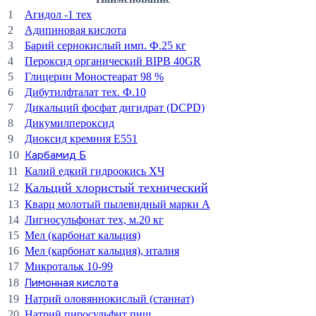
1
Агидол -1 тех
2
Адипиновая кислота
3
Барий сернокислый имп. Ф.25 кг
4
Пероксид органический BIPB 40GR
5
Глицерин Моностеарат 98 %
6
Дибутилфталат тех. Ф.10
7
Дикальций фосфат дигидрат (DCPD)
8
Дикумилпероксид
9
Диоксид кремния Е551
Карбамид Б
10
11
Калий едкий гидроокись ХЧ
Кальций хлористый технический
12
13
Кварц молотый пылевидный марки А
14
Лигносульфонат тех, м.20 кг
15
Мел (карбонат кальция)
16
Мел (карбонат кальция), италия
17
Микротальк 10-99
Лимонная кислота
18
19
Натрий оловяннокислый (станнат)
20
Натрий пиросульфит пищ.