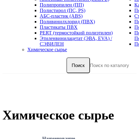
Полипропилен (ПП)
К
Полистирол (ПС, PS)
П
АБС-пластик (ABS)
С
Поливинилхлорид (ПВХ)
П
Пластикаты ПВХ
П
PERT (термостойкий полиэтилен)
П
Этиленвинилацетат (ЭВА, EVA) /
П
СЭВИЛЕН
П
Химическое сырье
Поиск
Химическое сырье
Наименование