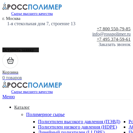
Сырье высшего качества
г. Москва
1-я стекольная дом 7, строение 13
+7 800 550-79-85
info@rosspolimer.ru
+7 495 374-59-61
Заказать звонок
Оставить заявку
Корзина
0 товаров
Сырье высшего качества
Меню
Каталог
Полимерное сырье
Полиэтилен высокого давления (ПЭВД)
Р
Полиэтилен низкого давления (HDPE)
А
Линейный полиэтилен (LLDPE)
П