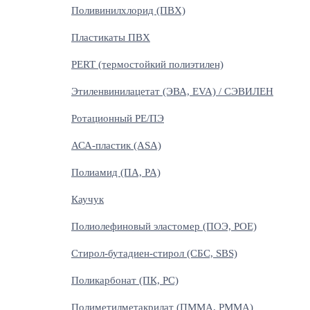
Поливинилхлорид (ПВХ)
Пластикаты ПВХ
PERT (термостойкий полиэтилен)
Этиленвинилацетат (ЭВА, EVA) / СЭВИЛЕН
Ротационный PE/ПЭ
АСА-пластик (ASA)
Полиамид (ПА, PA)
Каучук
Полиолефиновый эластомер (ПОЭ, POE)
Стирол-бутадиен-стирол (СБС, SBS)
Поликарбонат (ПК, PC)
Полиметилметакрилат (ПММА, PMMA)