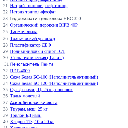
21
Натрий триполифосфат пищ.
22
Натрия триполифосфат
Гидроксиэтилцеллюлоза
23
НЕС 350
24
Органический пероксид BIPB 40P
Тиомочевина
25
Технический углерод
26
28
Пластификатор ДБФ
29
Поливиниловый спирт 16/1
30
Соль техническая ( Галит )
Пеногаситель Пента
31
32
ПЭГ-4000
33
Сажа Белая БС-100 (Наполнитель активный)
34
Сажа Белая БС-120 (Наполнитель активный)
35
Сульфенамид Ц, 25 кг, порошок
36
Тальк молотый
Аскорбиновая кислота
37
38
Тиурам, меш. 25 кг
39
Трилон БД имп.
40
Хладон 113, 10 и 20 кг
41
Хлорид калия