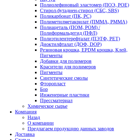
Полиолефиновый эластомер (ПОЭ, POE)
Стирол-бутадиен-стирол (СБС, SBS)
Поликарбонат (ПК, PC)
Полиметилметакрилат (ПММА, PMMA)
Полиацеталь (ПОМ, POM) /
Полиформальдегид (ПФЛ)
Полиэтилентерефталат (ПЭТФ, PET)
Диоктилфталат (ДОФ, DOP)
Резиновая крошка, EPDM крошка, Клей,
Пигменты
Добавки для полимеров
Красители для полимеров
Пигменты
Синтетические смолы
Фторопласт
Бор
Инженерные пластики
Прессматериал
Химическое сырье
Компания
Назад
О компании
Предлагаем продукцию данных заводов
Доставка
Статьи