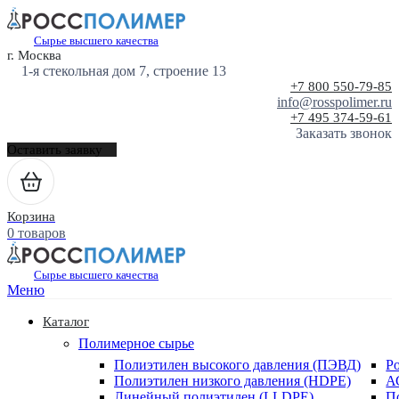
Сырье высшего качества
г. Москва
1-я стекольная дом 7, строение 13
+7 800 550-79-85
info@rosspolimer.ru
+7 495 374-59-61
Заказать звонок
Оставить заявку
Корзина
0 товаров
Сырье высшего качества
Меню
Каталог
Полимерное сырье
Полиэтилен высокого давления (ПЭВД)
Р
Полиэтилен низкого давления (HDPE)
А
Линейный полиэтилен (LLDPE)
П