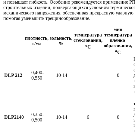
и повышает гибкость. Особенно рекомендуется применение Р
строительных изделий, подвергающихся условиям термическо
механического напряжения, обеспечивая прекрасную ударную 
помогая уменьшить трещинообразование.
мин
температура
температура
плотность,
зольность,
стеклования,
пленко-
г/мл
%
о
образования,
С
о
С
0,400-
DLP 212
10-14
0
0,550
0,350-
DLP2140
10-14
6
0
0,500