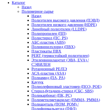
Каталог
Назад
Полимерное сырье
Назад
Полиэтилен высокого давления (ПЭВД)
Полиэтилен низкого давления (HDPE)
Линейный полиэтилен (LLDPE)
Полипропилен (ПП)
Полистирол (ПС, PS)
АБС-пластик (ABS)
Поливинилхлорид (ПВХ)
Пластикаты ПВХ
PERT (термостойкий полиэтилен)
Этиленвинилацетат (ЭВА, EVA) /
СЭВИЛЕН
Ротационный PE/ПЭ
АСА-пластик (ASA)
Полиамид (ПА, PA)
Каучук
Полиолефиновый эластомер (ПОЭ, POE)
Стирол-бутадиен-стирол (СБС, SBS)
Поликарбонат (ПК, PC)
Полиметилметакрилат (ПММА, PMMA)
Полиацеталь (ПОМ, POM) /
Полиформальдегид (ПФЛ)