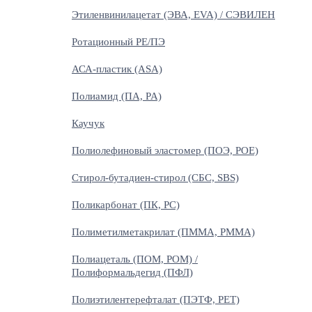
Этиленвинилацетат (ЭВА, EVA) / СЭВИЛЕН
Ротационный PE/ПЭ
АСА-пластик (ASA)
Полиамид (ПА, PA)
Каучук
Полиолефиновый эластомер (ПОЭ, POE)
Стирол-бутадиен-стирол (СБС, SBS)
Поликарбонат (ПК, PC)
Полиметилметакрилат (ПММА, PMMA)
Полиацеталь (ПОМ, POM) /
Полиформальдегид (ПФЛ)
Полиэтилентерефталат (ПЭТФ, PET)