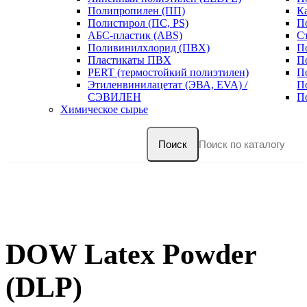
Полипропилен (ПП)
К
Полистирол (ПС, PS)
П
АБС-пластик (ABS)
С
Поливинилхлорид (ПВХ)
П
Пластикаты ПВХ
П
PERT (термостойкий полиэтилен)
П
Этиленвинилацетат (ЭВА, EVA) /
П
СЭВИЛЕН
П
Химическое сырье
Поиск
DOW Latex Powder
(DLP)