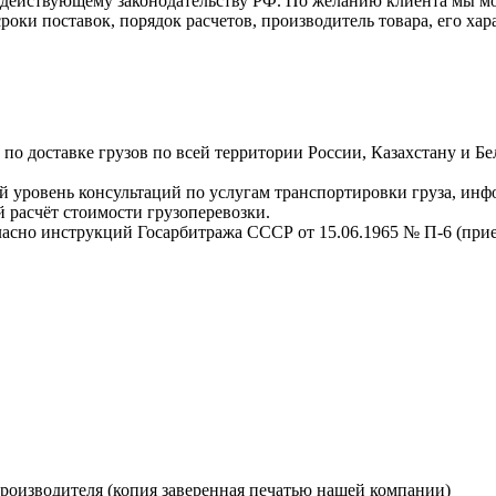
о действующему законодательству РФ. По желанию клиента мы м
оки поставок, порядок расчетов, производитель товара, его хар
о доставке грузов по всей территории России, Казахстану и Бе
 уровень консультаций по услугам транспортировки груза, инф
 расчёт стоимости грузоперевозки.
ласно инструкций Госарбитража СССР от 15.06.1965 № П-6 (прием
производителя (копия заверенная печатью нашей компании)