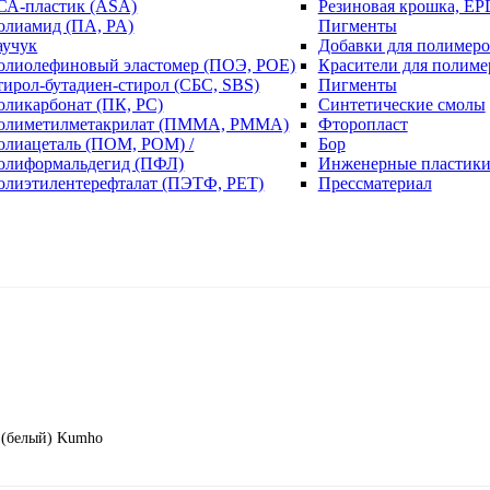
СА-пластик (ASA)
Резиновая крошка, EP
олиамид (ПА, PA)
Пигменты
аучук
Добавки для полимеро
олиолефиновый эластомер (ПОЭ, POE)
Красители для полиме
тирол-бутадиен-стирол (СБС, SBS)
Пигменты
оликарбонат (ПК, PC)
Синтетические смолы
олиметилметакрилат (ПММА, PMMA)
Фторопласт
олиацеталь (ПОМ, POM) /
Бор
олиформальдегид (ПФЛ)
Инженерные пластик
олиэтилентерефталат (ПЭТФ, PET)
Прессматериал
 (белый) Kumho