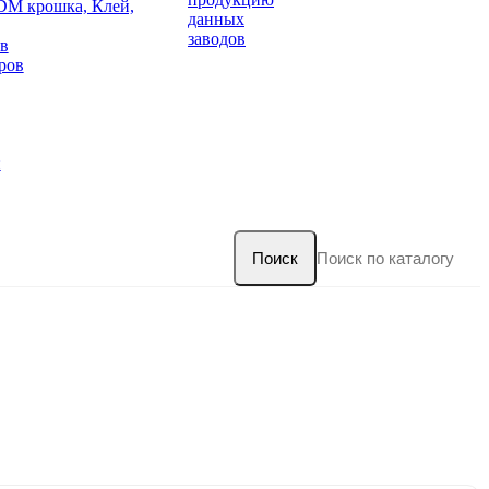
DM крошка, Клей,
данных
заводов
в
ров
и
Поиск