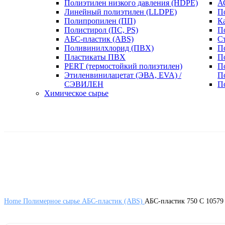
Полиэтилен низкого давления (HDPE)
А
Линейный полиэтилен (LLDPE)
П
Полипропилен (ПП)
К
Полистирол (ПС, PS)
П
АБС-пластик (ABS)
С
Поливинилхлорид (ПВХ)
П
Пластикаты ПВХ
П
PERT (термостойкий полиэтилен)
П
Этиленвинилацетат (ЭВА, EVA) /
П
СЭВИЛЕН
П
Химическое сырье
Home
Полимерное сырье
АБС-пластик (ABS)
АБС-пластик 750 С 10579