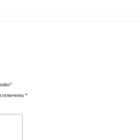
Kumho”
я помечены
*