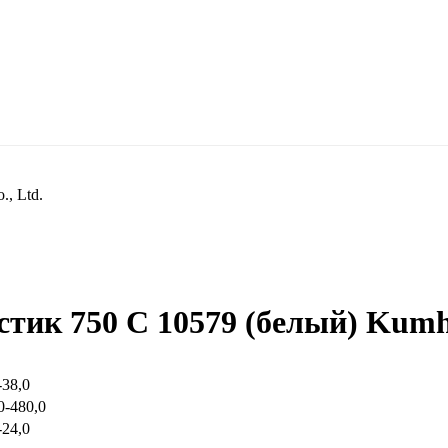
, Ltd.
ик 750 С 10579 (белый) Kumho 
-38,0
0-480,0
-24,0