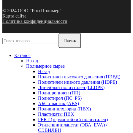
© 2024 ООО "РоссПолимер"
Карта сайта
Политика конфиденциальности
Поиск
Каталог
Назад
Полимерное сырье
Назад
Полиэтилен высокого давления (ПЭВД)
Полиэтилен низкого давления (HDPE)
Линейный полиэтилен (LLDPE)
Полипропилен (ПП)
Полистирол (ПС, PS)
АБС-пластик (ABS)
Поливинилхлорид (ПВХ)
Пластикаты ПВХ
PERT (термостойкий полиэтилен)
Этиленвинилацетат (ЭВА, EVA) /
СЭВИЛЕН