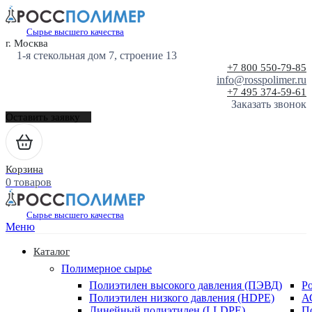
Сырье высшего качества
г. Москва
1-я стекольная дом 7, строение 13
+7 800 550-79-85
info@rosspolimer.ru
+7 495 374-59-61
Заказать звонок
Оставить заявку
Корзина
0 товаров
Сырье высшего качества
Меню
Каталог
Полимерное сырье
Полиэтилен высокого давления (ПЭВД)
Р
Полиэтилен низкого давления (HDPE)
А
Линейный полиэтилен (LLDPE)
П