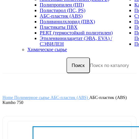
Полипропилен (ПП)
К
Полистирол (ПС, PS)
П
АБС-пластик (ABS)
С
Поливинилхлорид (ПВХ)
П
Пластикаты ПВХ
П
PERT (термостойкий полиэтилен)
П
Этиленвинилацетат (ЭВА, EVA) /
П
СЭВИЛЕН
П
Химическое сырье
Поиск
Home
Полимерное сырье
АБС-пластик (ABS)
АБС-пластик (ABS)
Kumho 750