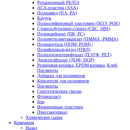
Ротационный PE/ПЭ
АСА-пластик (ASA)
Полиамид (ПА, PA)
Каучук
Полиолефиновый эластомер (ПОЭ, POE)
Стирол-бутадиен-стирол (СБС, SBS)
Поликарбонат (ПК, PC)
Полиметилметакрилат (ПММА, PMMA)
Полиацеталь (ПОМ, POM) /
Полиформальдегид (ПФЛ)
Полиэтилентерефталат (ПЭТФ, PET)
Диоктилфталат (ДОФ, DOP)
Резиновая крошка, EPDM крошка, Клей,
Пигменты
Добавки для полимеров
Красители для полимеров
Пигменты
Синтетические смолы
Фторопласт
Бор
Инженерные пластики
Прессматериал
Химическое сырье
Компания
Назад