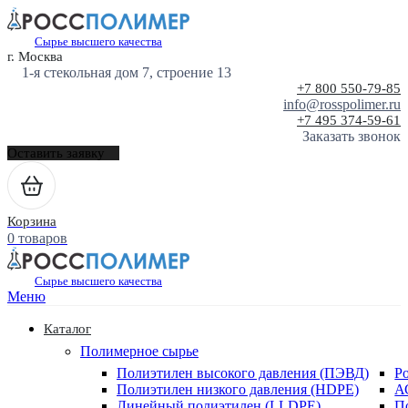
Сырье высшего качества
г. Москва
1-я стекольная дом 7, строение 13
+7 800 550-79-85
info@rosspolimer.ru
+7 495 374-59-61
Заказать звонок
Оставить заявку
Корзина
0 товаров
Сырье высшего качества
Меню
Каталог
Полимерное сырье
Полиэтилен высокого давления (ПЭВД)
Р
Полиэтилен низкого давления (HDPE)
А
Линейный полиэтилен (LLDPE)
П