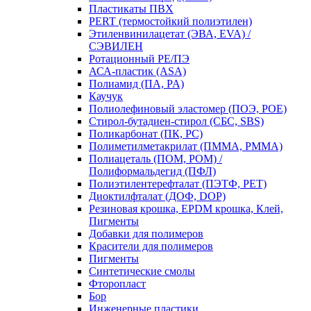
Пластикаты ПВХ
PERT (термостойкий полиэтилен)
Этиленвинилацетат (ЭВА, EVA) /
СЭВИЛЕН
Ротационный PE/ПЭ
АСА-пластик (ASA)
Полиамид (ПА, PA)
Каучук
Полиолефиновый эластомер (ПОЭ, POE)
Стирол-бутадиен-стирол (СБС, SBS)
Поликарбонат (ПК, PC)
Полиметилметакрилат (ПММА, PMMA)
Полиацеталь (ПОМ, POM) /
Полиформальдегид (ПФЛ)
Полиэтилентерефталат (ПЭТФ, PET)
Диоктилфталат (ДОФ, DOP)
Резиновая крошка, EPDM крошка, Клей,
Пигменты
Добавки для полимеров
Красители для полимеров
Пигменты
Синтетические смолы
Фторопласт
Бор
Инженерные пластики