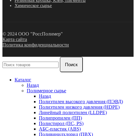
Резиновая крошка, Клей, Пигменты
Химическое сырье
© 2024 ООО "РоссПолимер"
Карта сайта
Политика конфиденциальности
Поиск
Каталог
Назад
Полимерное сырье
Назад
Полиэтилен высокого давления (ПЭВД)
Полиэтилен низкого давления (HDPE)
Линейный полиэтилен (LLDPE)
Полипропилен (ПП)
Полистирол (ПС, PS)
АБС-пластик (ABS)
Поливинилхлорид (ПВХ)