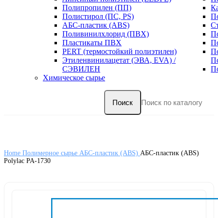
Полипропилен (ПП)
К
Полистирол (ПС, PS)
П
АБС-пластик (ABS)
С
Поливинилхлорид (ПВХ)
П
Пластикаты ПВХ
П
PERT (термостойкий полиэтилен)
П
Этиленвинилацетат (ЭВА, EVA) /
П
СЭВИЛЕН
П
Химическое сырье
Поиск
Home
Полимерное сырье
АБС-пластик (ABS)
АБС-пластик (ABS)
Polylac PA-1730