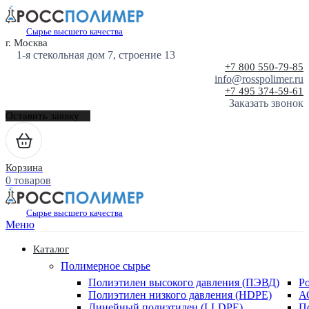
Сырье высшего качества
г. Москва
1-я стекольная дом 7, строение 13
+7 800 550-79-85
info@rosspolimer.ru
+7 495 374-59-61
Заказать звонок
Оставить заявку
Корзина
0 товаров
Сырье высшего качества
Меню
Каталог
Полимерное сырье
Полиэтилен высокого давления (ПЭВД)
Р
Полиэтилен низкого давления (HDPE)
А
Линейный полиэтилен (LLDPE)
П