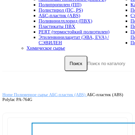
Полипропилен (ПП)
К
Полистирол (ПС, PS)
П
АБС-пластик (ABS)
С
Поливинилхлорид (ПВХ)
П
Пластикаты ПВХ
П
PERT (термостойкий полиэтилен)
П
Этиленвинилацетат (ЭВА, EVA) /
П
СЭВИЛЕН
П
Химическое сырье
Поиск
Home
Полимерное сырье
АБС-пластик (ABS)
АБС-пластик (ABS)
Polylac PA-764G