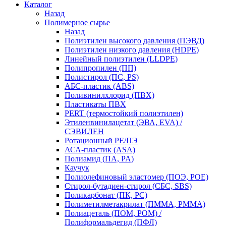
Каталог
Назад
Полимерное сырье
Назад
Полиэтилен высокого давления (ПЭВД)
Полиэтилен низкого давления (HDPE)
Линейный полиэтилен (LLDPE)
Полипропилен (ПП)
Полистирол (ПС, PS)
АБС-пластик (ABS)
Поливинилхлорид (ПВХ)
Пластикаты ПВХ
PERT (термостойкий полиэтилен)
Этиленвинилацетат (ЭВА, EVA) /
СЭВИЛЕН
Ротационный PE/ПЭ
АСА-пластик (ASA)
Полиамид (ПА, PA)
Каучук
Полиолефиновый эластомер (ПОЭ, POE)
Стирол-бутадиен-стирол (СБС, SBS)
Поликарбонат (ПК, PC)
Полиметилметакрилат (ПММА, PMMA)
Полиацеталь (ПОМ, POM) /
Полиформальдегид (ПФЛ)