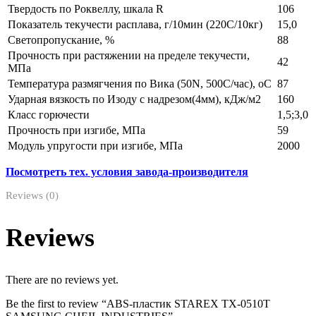
Твердость по Роквеллу, шкала R
106
Показатель текучести расплава, г/10мин (220С/10кг)
15,0
Светопропускание, %
88
Прочность при растяжении на пределе текучести,
42
МПа
Температура размягчения по Вика (50N, 500С/час), оС
87
Ударная вязкость по Изоду с надрезом(4мм), кДж/м2
160
Класс горючести
1,5;3,0
Прочность при изгибе, МПа
59
Модуль упругости при изгибе, МПа
2000
Посмотреть тех. условия завода-производителя
Reviews (0)
Reviews
There are no reviews yet.
Be the first to review “ABS-пластик STAREX TX-0510T