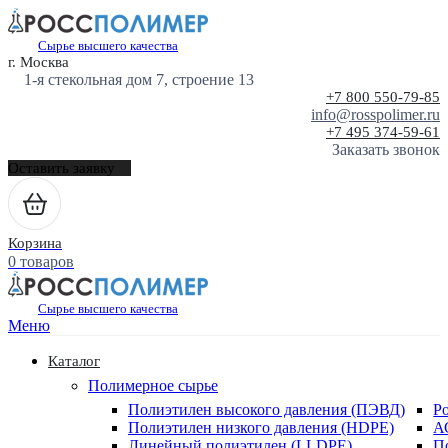
Сырье высшего качества
г. Москва
1-я стекольная дом 7, строение 13
+7 800 550-79-85
info@rosspolimer.ru
+7 495 374-59-61
Заказать звонок
Оставить заявку
Корзина
0 товаров
Сырье высшего качества
Меню
Каталог
Полимерное сырье
Полиэтилен высокого давления (ПЭВД)
Р
Полиэтилен низкого давления (HDPE)
А
Линейный полиэтилен (LLDPE)
П