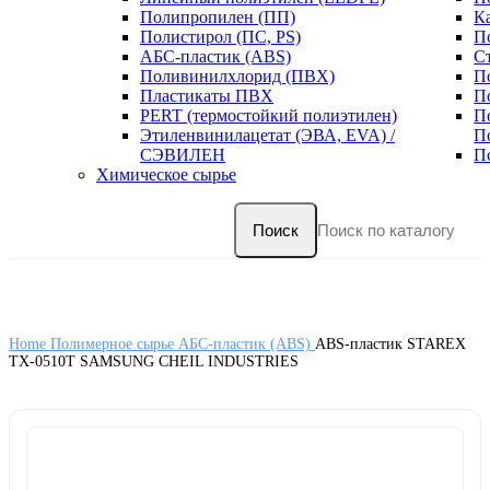
Полипропилен (ПП)
К
Полистирол (ПС, PS)
П
АБС-пластик (ABS)
С
Поливинилхлорид (ПВХ)
П
Пластикаты ПВХ
П
PERT (термостойкий полиэтилен)
П
Этиленвинилацетат (ЭВА, EVA) /
П
СЭВИЛЕН
П
Химическое сырье
Поиск
Home
Полимерное сырье
АБС-пластик (ABS)
ABS-пластик STAREX
TX-0510T SAMSUNG CHEIL INDUSTRIES