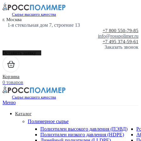
Сырье высшего качества
г. Москва
1-я стекольная дом 7, строение 13
+7 800 550-79-85
info@rosspolimer.ru
+7 495 374-59-61
Заказать звонок
Оставить заявку
Корзина
0 товаров
Сырье высшего качества
Меню
Каталог
Полимерное сырье
Полиэтилен высокого давления (ПЭВД)
Р
Полиэтилен низкого давления (HDPE)
А
Линейный полиэтилен (LLDPE)
П