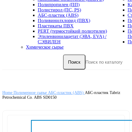
Полипропилен (ПП)
К
Полистирол (ПС, PS)
П
АБС-пластик (ABS)
С
Поливинилхлорид (ПВХ)
П
Пластикаты ПВХ
П
PERT (термостойкий полиэтилен)
П
Этиленвинилацетат (ЭВА, EVA) /
П
СЭВИЛЕН
П
Химическое сырье
Поиск
Home
Полимерное сырье
АБС-пластик (ABS)
АБС-пластик Tabriz
Petrochemical Co. ABS SD0150