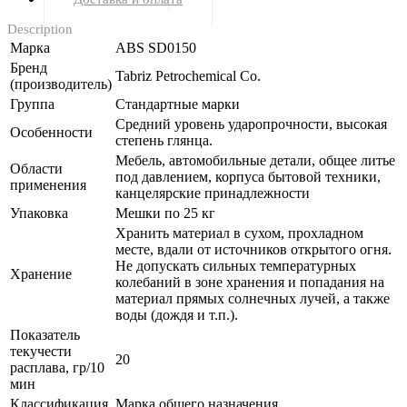
Description
Марка
ABS SD0150
Бренд
Tabriz Petrochemical Co.
(производитель)
Группа
Стандартные марки
Средний уровень ударопрочности, высокая
Особенности
степень глянца.
Мебель, автомобильные детали, общее литье
Области
под давлением, корпуса бытовой техники,
применения
канцелярские принадлежности
Упаковка
Мешки по 25 кг
Хранить материал в сухом, прохладном
месте, вдали от источников открытого огня.
Не допускать сильных температурных
Хранение
колебаний в зоне хранения и попадания на
материал прямых солнечных лучей, а также
воды (дождя и т.п.).
Показатель
текучести
20
расплава, гр/10
мин
Классификация
Марка общего назначения