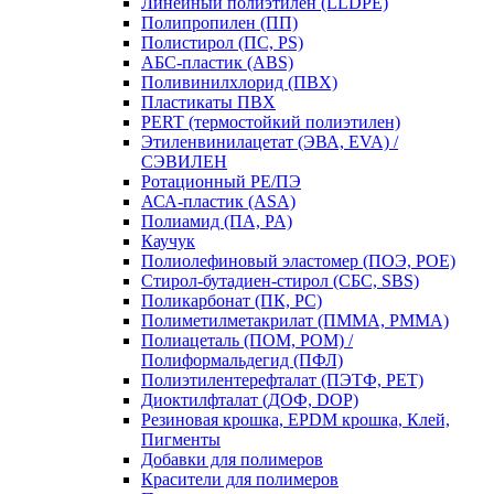
Линейный полиэтилен (LLDPE)
Полипропилен (ПП)
Полистирол (ПС, PS)
АБС-пластик (ABS)
Поливинилхлорид (ПВХ)
Пластикаты ПВХ
PERT (термостойкий полиэтилен)
Этиленвинилацетат (ЭВА, EVA) /
СЭВИЛЕН
Ротационный PE/ПЭ
АСА-пластик (ASA)
Полиамид (ПА, PA)
Каучук
Полиолефиновый эластомер (ПОЭ, POE)
Стирол-бутадиен-стирол (СБС, SBS)
Поликарбонат (ПК, PC)
Полиметилметакрилат (ПММА, PMMA)
Полиацеталь (ПОМ, POM) /
Полиформальдегид (ПФЛ)
Полиэтилентерефталат (ПЭТФ, PET)
Диоктилфталат (ДОФ, DOP)
Резиновая крошка, EPDM крошка, Клей,
Пигменты
Добавки для полимеров
Красители для полимеров