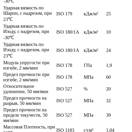
-30℃
Ударная вязкость по
Шарпи, с надрезом, при
ISO 179
кДж/м²
25
23℃
Ударная вязкость по
Изоду, с надрезом, при
ISO 180/1А
кДж/м²
10
-30℃
Ударная вязкость по
Изоду, с надрезом, при
ISO 180/1А
кДж/м²
24
23℃
Модуль упругости при
ISO 178
ГПа
1,9
изгибе, 2 мм/мин
Предел прочности при
ISO 178
МПа
60
изгибе, 2 мм/мин
Относительное
ISO 527
%
20
удлинение, 50 мм/мин
Предел прочности на
ISO 527
МПа
32
разрыв, 50 мм/мин
Предел прочности на
пределе текучести, 50
ISO 527
МПа
39
мм/мин
Массовая Плотность, при
ISO 1183
г/см³
1,04