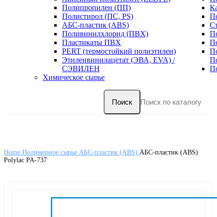
Полипропилен (ПП)
К
Полистирол (ПС, PS)
П
АБС-пластик (ABS)
С
Поливинилхлорид (ПВХ)
П
Пластикаты ПВХ
П
PERT (термостойкий полиэтилен)
П
Этиленвинилацетат (ЭВА, EVA) /
П
СЭВИЛЕН
П
Химическое сырье
Поиск
Home
Полимерное сырье
АБС-пластик (ABS)
АБС-пластик (ABS)
Polylac PA-737