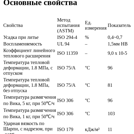
Основные свойства
Метод
Ед.
Свойства
испытания
Показатель
измерения
(ASTM)
Усадка при литье
ISO 294-4
%
0,4~0,7
Воспламеняемость
UL 94
–
1,5мм НВ
Коэффициент линейного
ISO 11359
–
9,0 х 10-5
теплового расширения
Температура тепловой
деформации, 1.8 МПа, с
ISO 75/A
°C
96
отпуском
Температура тепловой
деформации, 1.8 МПа,
ISO 75/A
°C
81
без отпуска
Температура размягчения
ISO 306
°C
96
по Вика, 5 кг, при 50℃/ч
Температура размягчения
ISO 306
°C
103
по Вика, 1 кг, при 50℃/ч
Ударная вязкость по
Шарпи, с надрезом, при
ISO 179
кДж/м²
11