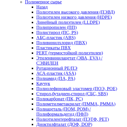
Полимерное сырье
Назад
Полиэтилен высокого давления (ПЭВД)
Полиэтилен низкого давления (HDPE)
Линейный полиэтилен (LLDPE)
Полипропилен (ПП)
Полистирол (ПС, PS)
АБС-пластик (ABS)
Поливинилхлорид (ПВХ)
Пластикаты ПВХ
PERT (термостойкий полиэтилен)
Этиленвинилацетат (ЭВА, EVA) /
СЭВИЛЕН
Ротационный PE/ПЭ
АСА-пластик (ASA)
Полиамид (ПА, PA)
Каучук
Полиолефиновый эластомер (ПОЭ, POE)
Стирол-бутадиен-стирол (СБС, SBS)
Поликарбонат (ПК, PC)
Полиметилметакрилат (ПММА, PMMA)
Полиацеталь (ПОМ, POM) /
Полиформальдегид (ПФЛ)
Полиэтилентерефталат (ПЭТФ, PET)
Диоктилфталат (ДОФ, DOP)