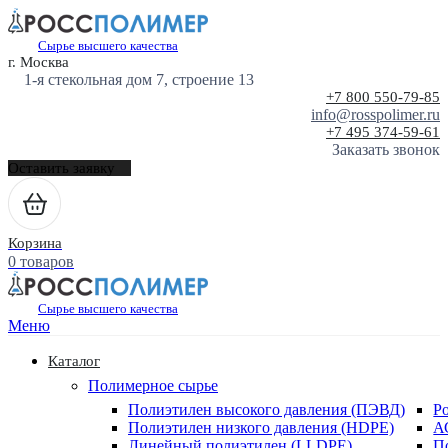
Сырье высшего качества
г. Москва
1-я стекольная дом 7, строение 13
+7 800 550-79-85
info@rosspolimer.ru
+7 495 374-59-61
Заказать звонок
Оставить заявку
Корзина
0 товаров
Сырье высшего качества
Меню
Каталог
Полимерное сырье
Полиэтилен высокого давления (ПЭВД)
Р
Полиэтилен низкого давления (HDPE)
А
Линейный полиэтилен (LLDPE)
П