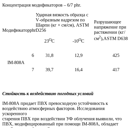
Концентрация модификаторов – 6/7
phr
.
Ударная вязкость образца с
V
-образным надрезом по
Разрушающее
Шарпи (кг
×
см/см),
ASTM
напряжение при
Модификатор
phr
D
256
растяжении (кг/
2
см
),
ASTM D
638
O
O
23
C
-10
C
6
31,8
12,9
425
IM-808
А
7
39,7
16,4
417
Стойкость к воздействию погодных условий
IM
-808А придает ПВХ превосходную устойчивость к
воздействию атмосферных факторов. Исследования
ускоренного
старения ПВХ при воздействии УФ облучения выявили, что
ПВХ, модифицированный при помощи
IM
-808А, обладает