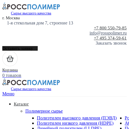
Сырье высшего качества
г. Москва
1-я стекольная дом 7, строение 13
+7 800 550-79-85
info@rosspolimer.ru
+7 495 374-59-61
Заказать звонок
Оставить заявку
Корзина
0 товаров
Сырье высшего качества
Меню
Каталог
Полимерное сырье
Полиэтилен высокого давления (ПЭВД)
Р
Полиэтилен низкого давления (HDPE)
А
Линейный полиэтилен (LLDPE)
П