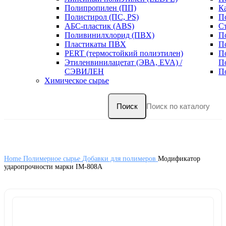
Полипропилен (ПП)
К
Полистирол (ПС, PS)
П
АБС-пластик (ABS)
С
Поливинилхлорид (ПВХ)
П
Пластикаты ПВХ
П
PERT (термостойкий полиэтилен)
П
Этиленвинилацетат (ЭВА, EVA) /
П
СЭВИЛЕН
П
Химическое сырье
Поиск
Home
Полимерное сырье
Добавки для полимеров
Модификатор
ударопрoчности марки IM-808A