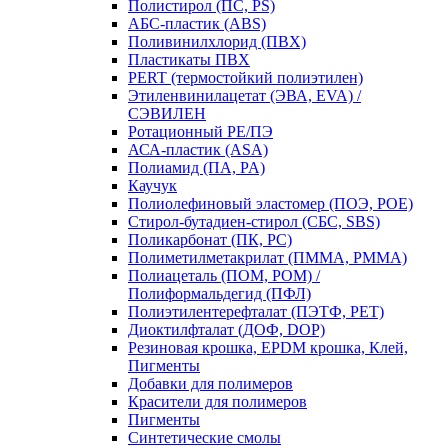
Полистирол (ПС, PS)
АБС-пластик (ABS)
Поливинилхлорид (ПВХ)
Пластикаты ПВХ
PERT (термостойкий полиэтилен)
Этиленвинилацетат (ЭВА, EVA) /
СЭВИЛЕН
Ротационный PE/ПЭ
АСА-пластик (ASA)
Полиамид (ПА, PA)
Каучук
Полиолефиновый эластомер (ПОЭ, POE)
Стирол-бутадиен-стирол (СБС, SBS)
Поликарбонат (ПК, PC)
Полиметилметакрилат (ПММА, PMMA)
Полиацеталь (ПОМ, POM) /
Полиформальдегид (ПФЛ)
Полиэтилентерефталат (ПЭТФ, PET)
Диоктилфталат (ДОФ, DOP)
Резиновая крошка, EPDM крошка, Клей,
Пигменты
Добавки для полимеров
Красители для полимеров
Пигменты
Синтетические смолы