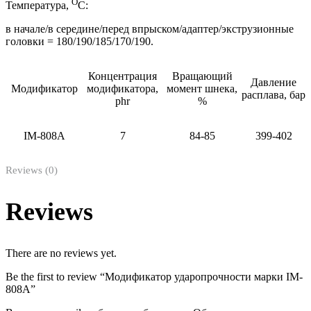
О
Температура,
С:
в начале/в середине/перед впрыском/адаптер/экструзионные
головки = 180/190/185/170/190.
Концентрация
Вращающий
Давление
Модификатор
модификатора,
момент шнека,
расплава, бар
phr
%
IM-808
А
7
84-85
399-402
Reviews (0)
Reviews
There are no reviews yet.
Be the first to review “Модификатор ударопрoчности марки IM-
808A”