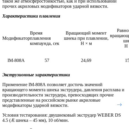
такой же атмосферостойкостью, как и при использовании
прочих акриловых модификаторов ударной вязкости.
Характеристики плавления
Равно
Время
Вращающий момент
вращающ
Модификатор
плавления
шнека при плавлении,
шн
компаунда, сек
Н
×
м
Н
IM-808
А
57
24,69
15
Экструзионные характеристики
Применение
IM
-808А позволяет достичь значений
вращающего момента шнека экструдера, давления расплава и
производительности экструдера, превосходящих прочие
представленные на российском рынке акриловые
модификаторы ударной вязкости.
Условия тестирования: двушнековый экструдер
WEBER DS
4.5 (
Æ
шнека – 45 мм), 10 об/мин.