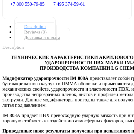
+7 800 550-79-85
+7 495 374-59-61
Description
Reviews (0)
Доставка и оплата
Description
ТЕХНИЧЕСКИЕ ХАРАКТЕРИСТИКИ АКРИЛОВОГО
УДАРОПРОЧНОСТИ ПВХ МАРКИ
IM
-
ПРОИЗВОДСТВА КОМПАНИИ
LG CHE
Модификатор ударопрочности
IM
-808А
представляет собой 
бутилакрилатного каучука в ПММА оболочке и применяются д
механических свойств, ударопрочности и эластичности ПВХ, и
производства непрозрачных пленок, листов и профилей метод
экструзии. Данные модификаторы пригодны также для получе
литья под давлением.
IM
-808А придает ПВХ превосходную ударную вязкость при ни
хорошую стойкость к воздействию атмосферных факторов, выс
Приведенные ниже результаты получены при испытаниях на