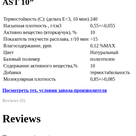
AST 10”
Термостойкость (С): (дельта Е<3, 10 мин)
240
Насыпная плотность , г/см3
0,55+/-0,055
Активно вещество (вторкаучук), %
10
Показатель текучести расплава, г/10 мин
>15
Влагосодержание, ppm
0,12 %MAX
Цвет
Натуральный
Базовый полимер
полиэтилен
Содержание активного вещества,%
10
Добавки
термостабильность
Молекулярная плотность
0,85+/-0,085
Посмотреть тех. условия завода-производителя
Reviews (0)
Reviews