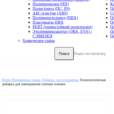
Полипропилен (ПП)
К
Полистирол (ПС, PS)
П
АБС-пластик (ABS)
С
Поливинилхлорид (ПВХ)
П
Пластикаты ПВХ
П
PERT (термостойкий полиэтилен)
П
Этиленвинилацетат (ЭВА, EVA) /
П
СЭВИЛЕН
П
Химическое сырье
Поиск
Home
Полимерное сырье
Добавки для полимеров
Технологическая
добавка для уменьшения статики пленки