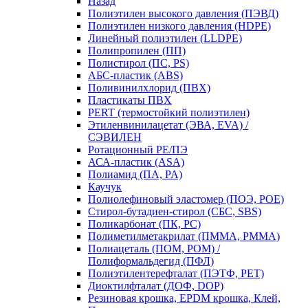
Назад
Полиэтилен высокого давления (ПЭВД)
Полиэтилен низкого давления (HDPE)
Линейный полиэтилен (LLDPE)
Полипропилен (ПП)
Полистирол (ПС, PS)
АБС-пластик (ABS)
Поливинилхлорид (ПВХ)
Пластикаты ПВХ
PERT (термостойкий полиэтилен)
Этиленвинилацетат (ЭВА, EVA) /
СЭВИЛЕН
Ротационный PE/ПЭ
АСА-пластик (ASA)
Полиамид (ПА, PA)
Каучук
Полиолефиновый эластомер (ПОЭ, POE)
Стирол-бутадиен-стирол (СБС, SBS)
Поликарбонат (ПК, PC)
Полиметилметакрилат (ПММА, PMMA)
Полиацеталь (ПОМ, POM) /
Полиформальдегид (ПФЛ)
Полиэтилентерефталат (ПЭТФ, PET)
Диоктилфталат (ДОФ, DOP)
Резиновая крошка, EPDM крошка, Клей,