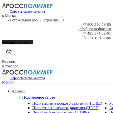
Сырье высшего качества
г. Москва
1-я стекольная дом 7, строение 13
+7 800 550-79-85
info@rosspolimer.ru
+7 495 374-59-61
Заказать звонок
Оставить заявку
Корзина
0 товаров
Сырье высшего качества
Меню
Каталог
Полимерное сырье
Полиэтилен высокого давления (ПЭВД)
Р
Полиэтилен низкого давления (HDPE)
А
Линейный полиэтилен (LLDPE)
П