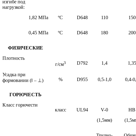
изгибе под
нагрузкой:
1,82 МПа
ºС
D648
110
150
0,45 МПа
ºС
D648
180
200
ФИЗИЧЕСКИЕ
Плотность
3
D792
1,4
1,3
г/см
Усадка при
%
D955
0,5-1,0
0,4-0
формовании (
‖
–
⊥
)
ГОРЮЧЕСТЬ
Класс горючести
класс
UL94
V-0
НВ
(1,5мм)
(1,5м
Трудно-
Обще