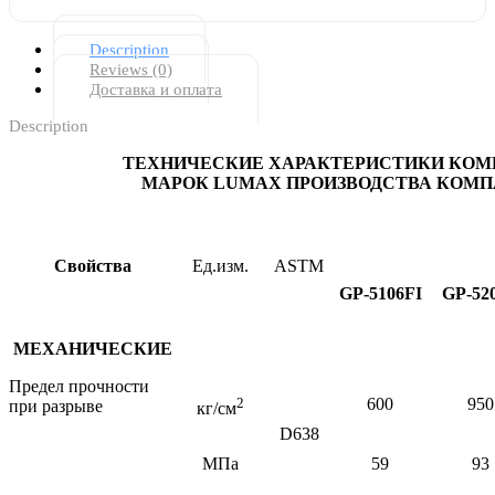
Description
Reviews (0)
Доставка и оплата
Description
ТЕХНИЧЕСКИЕ ХАРАКТЕРИСТИКИ КОМ
МАРОК
LUMAX
ПРОИЗВОДСТВА КОМ
Свойства
Ед.изм.
ASTM
GP-5106FI
GP-52
МЕХАНИЧЕСКИЕ
Предел прочности
2
600
950
при разрыве
кг/см
D638
МПа
59
93