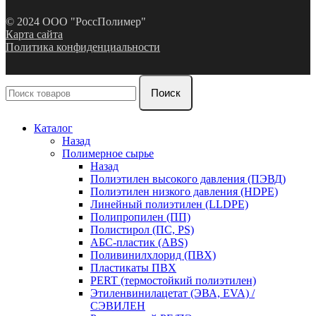
© 2024 ООО "РоссПолимер"
Карта сайта
Политика конфиденциальности
Поиск
Каталог
Назад
Полимерное сырье
Назад
Полиэтилен высокого давления (ПЭВД)
Полиэтилен низкого давления (HDPE)
Линейный полиэтилен (LLDPE)
Полипропилен (ПП)
Полистирол (ПС, PS)
АБС-пластик (ABS)
Поливинилхлорид (ПВХ)
Пластикаты ПВХ
PERT (термостойкий полиэтилен)
Этиленвинилацетат (ЭВА, EVA) /
СЭВИЛЕН