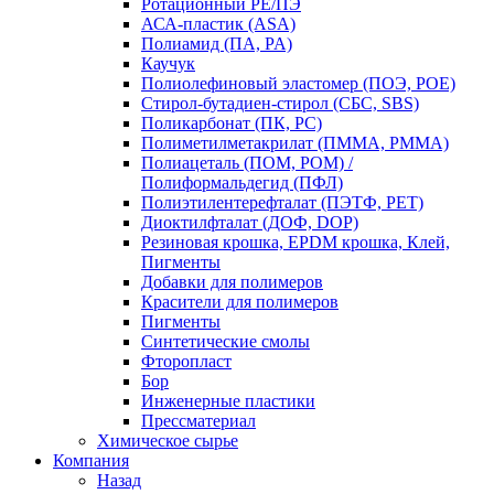
Ротационный PE/ПЭ
АСА-пластик (ASA)
Полиамид (ПА, PA)
Каучук
Полиолефиновый эластомер (ПОЭ, POE)
Стирол-бутадиен-стирол (СБС, SBS)
Поликарбонат (ПК, PC)
Полиметилметакрилат (ПММА, PMMA)
Полиацеталь (ПОМ, POM) /
Полиформальдегид (ПФЛ)
Полиэтилентерефталат (ПЭТФ, PET)
Диоктилфталат (ДОФ, DOP)
Резиновая крошка, EPDM крошка, Клей,
Пигменты
Добавки для полимеров
Красители для полимеров
Пигменты
Синтетические смолы
Фторопласт
Бор
Инженерные пластики
Прессматериал
Химическое сырье
Компания
Назад