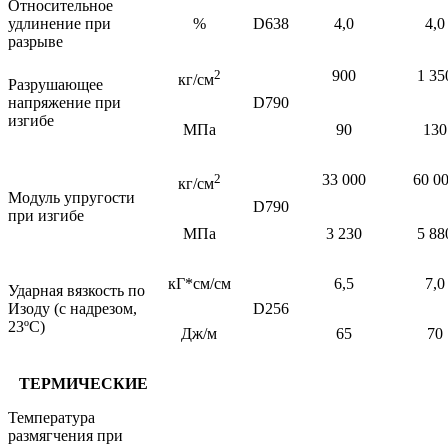
Относительное
удлинение при
%
D638
4
,0
4,0
разрыве
2
900
1 35
кг/см
Разрушающее
напряжение при
D790
изгибе
МПа
90
130
2
33 000
60 0
кг/см
Модуль упругости
D790
при изгибе
МПа
3 230
5 88
кГ*см/см
6,5
7,0
Ударная вязкость по
Изоду (с надрезом,
D256
23ºС)
Дж/м
65
70
ТЕРМИЧЕСКИЕ
Температура
размягчения при