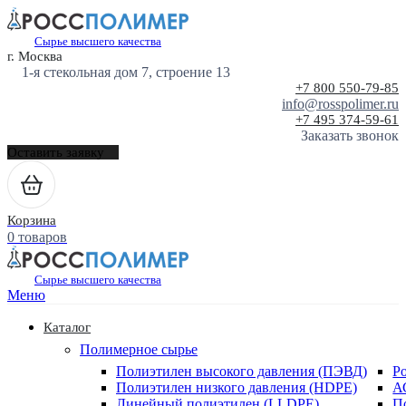
Сырье высшего качества
г. Москва
1-я стекольная дом 7, строение 13
+7 800 550-79-85
info@rosspolimer.ru
+7 495 374-59-61
Заказать звонок
Оставить заявку
Корзина
0 товаров
Сырье высшего качества
Меню
Каталог
Полимерное сырье
Полиэтилен высокого давления (ПЭВД)
Р
Полиэтилен низкого давления (HDPE)
А
Линейный полиэтилен (LLDPE)
П