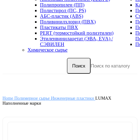
Полипропилен (ПП)
К
Полистирол (ПС, PS)
П
АБС-пластик (ABS)
С
Поливинилхлорид (ПВХ)
П
Пластикаты ПВХ
П
PERT (термостойкий полиэтилен)
П
Этиленвинилацетат (ЭВА, EVA) /
П
СЭВИЛЕН
П
Химическое сырье
Поиск
Home
Полимерное сырье
Инженерные пластики
LUMAX
Наполненные марки