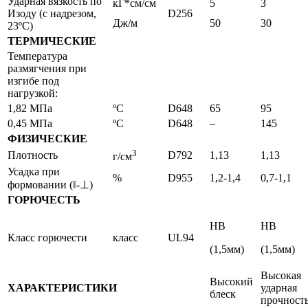
Ударная вязкость по
кГ*см/см
5
3
Изоду (с надрезом,
D256
Дж/м
50
30
23ºС)
ТЕРМИЧЕСКИЕ
Температура
размягчения при
изгибе под
нагрузкой:
1,82 МПа
ºС
D648
65
95
0,45 МПа
ºС
D648
–
145
ФИЗИЧЕСКИЕ
3
Плотность
D792
1,13
1,13
г/см
Усадка при
%
D955
1,2-1,4
0,7-1,1
формовании (‖-⊥)
ГОРЮЧЕСТЬ
НВ
НВ
Класс горючести
класс
UL94
(1,5мм)
(1,5мм)
Высокая
Высокий
ХАРАКТЕРИСТИКИ
ударная
блеск
прочност