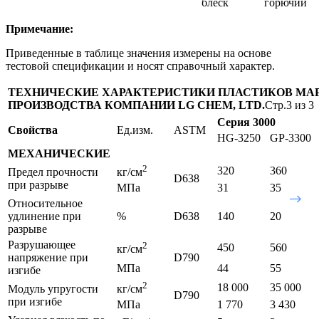
блеск
горючий
Примечание:
Приведенные в таблице значения измерены на основе
тестовой спецификации и носят справочный характер.
ТЕХНИЧЕСКИЕ ХАРАКТЕРИСТИКИ ПЛАСТИКОВ МА
ПРОИЗВОДСТВА КОМПАНИИ LG CHEM, LTD.
Стр.3 из 3
Серия 3000
Свойства
Ед.изм.
ASTM
HG-3250
GP-3300
МЕХАНИЧЕСКИЕ
2
320
360
Предел прочности
кг/см
D638
при разрыве
МПа
31
35
Относительное
удлинение при
%
D638
140
20
разрыве
Разрушающее
2
450
560
кг/см
напряжение при
D790
МПа
44
55
изгибе
2
18 000
35 000
Модуль упругости
кг/см
D790
при изгибе
МПа
1 770
3 430