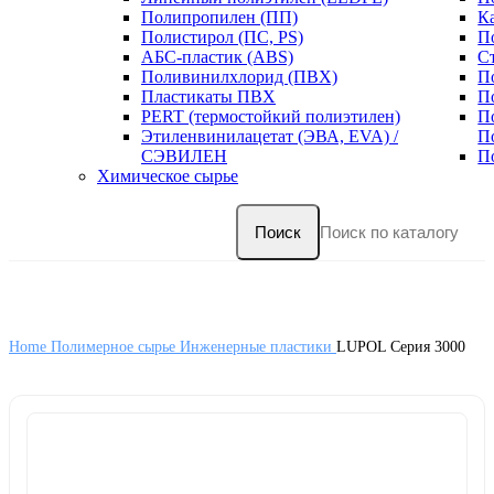
Полипропилен (ПП)
К
Полистирол (ПС, PS)
П
АБС-пластик (ABS)
С
Поливинилхлорид (ПВХ)
П
Пластикаты ПВХ
П
PERT (термостойкий полиэтилен)
П
Этиленвинилацетат (ЭВА, EVA) /
П
СЭВИЛЕН
П
Химическое сырье
Поиск
Home
Полимерное сырье
Инженерные пластики
LUPOL Серия 3000