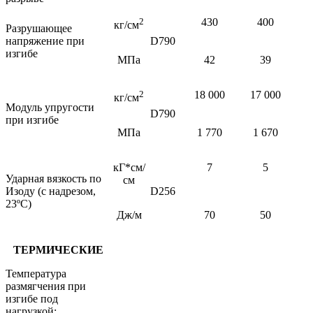
2
430
400
кг/см
Разрушающее
напряжение при
D790
изгибе
МПа
42
39
2
18 000
17 000
кг/см
Модуль упругости
D790
при изгибе
МПа
1 770
1 670
кГ*см/
7
5
Ударная вязкость по
см
Изоду (с надрезом,
D256
23ºС)
Дж/м
70
50
ТЕРМИЧЕСКИЕ
Температура
размягчения при
изгибе под
нагрузкой: