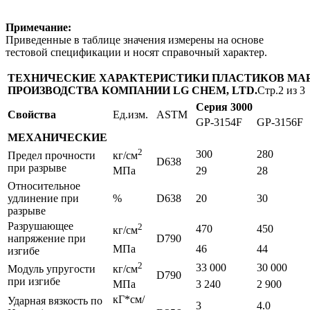
Примечание:
Приведенные в таблице значения измерены на основе
тестовой спецификации и носят справочный характер.
ТЕХНИЧЕСКИЕ ХАРАКТЕРИСТИКИ ПЛАСТИКОВ МА
ПРОИЗВОДСТВА КОМПАНИИ LG CHEM, LTD.
Стр.2 из 3
Серия 3000
Свойства
Ед.изм.
ASTM
GP-3154F
GP-3156F
МЕХАНИЧЕСКИЕ
2
300
280
Предел прочности
кг/см
D638
при разрыве
МПа
29
28
Относительное
удлинение при
%
D638
20
30
разрыве
Разрушающее
2
470
450
кг/см
напряжение при
D790
МПа
46
44
изгибе
2
33 000
30 000
Модуль упругости
кг/см
D790
при изгибе
МПа
3 240
2 900
кГ*см/
Ударная вязкость по
3
4.0