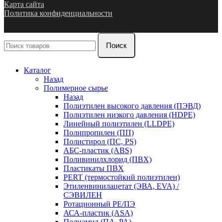
Карта сайта
Политика конфиденциальности
Поиск
Каталог
Назад
Полимерное сырье
Назад
Полиэтилен высокого давления (ПЭВД)
Полиэтилен низкого давления (HDPE)
Линейный полиэтилен (LLDPE)
Полипропилен (ПП)
Полистирол (ПС, PS)
АБС-пластик (ABS)
Поливинилхлорид (ПВХ)
Пластикаты ПВХ
PERT (термостойкий полиэтилен)
Этиленвинилацетат (ЭВА, EVA) /
СЭВИЛЕН
Ротационный PE/ПЭ
АСА-пластик (ASA)
Полиамид (ПА, PA)