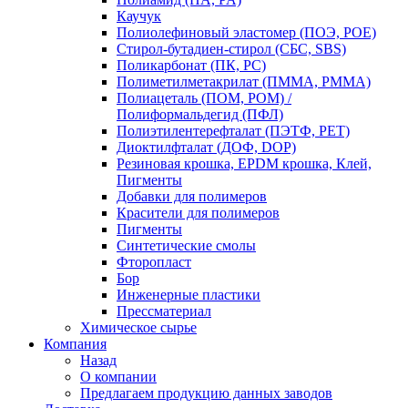
Каучук
Полиолефиновый эластомер (ПОЭ, POE)
Стирол-бутадиен-стирол (СБС, SBS)
Поликарбонат (ПК, PC)
Полиметилметакрилат (ПММА, PMMA)
Полиацеталь (ПОМ, POM) /
Полиформальдегид (ПФЛ)
Полиэтилентерефталат (ПЭТФ, PET)
Диоктилфталат (ДОФ, DOP)
Резиновая крошка, EPDM крошка, Клей,
Пигменты
Добавки для полимеров
Красители для полимеров
Пигменты
Синтетические смолы
Фторопласт
Бор
Инженерные пластики
Прессматериал
Химическое сырье
Компания
Назад
О компании
Предлагаем продукцию данных заводов