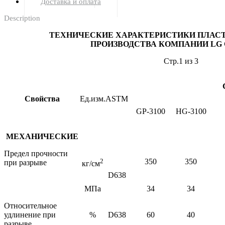
Доставка и оплата
Description
ТЕХНИЧЕСКИЕ ХАРАКТЕРИСТИКИ ПЛАС
ПРОИЗВОДСТВА КОМПАНИИ
LG
Стр.1 из 3
Свойства
Ед.изм.
ASTM
GP-3100
HG-3100
МЕХАНИЧЕСКИЕ
Предел прочности
2
350
350
при разрыве
кг/см
D638
МПа
34
34
Относительное
удлинение при
%
D638
60
40
разрыве