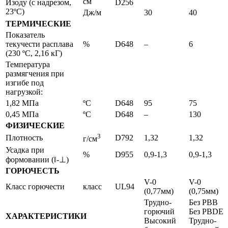
см
Изоду (с надрезом,
D256
23ºС)
Дж/м
30
40
ТЕРМИЧЕСКИЕ
Показатель
текучести расплава
%
D648
–
6
(230 ºС, 2,16 кГ)
Температура
размягчения при
изгибе под
нагрузкой:
1,82 МПа
ºС
D648
95
75
0,45 МПа
ºС
D648
–
130
ФИЗИЧЕСКИЕ
3
Плотность
D792
1,32
1,32
г/см
Усадка при
%
D955
0,9-1,3
0,9-1,3
формовании (‖-⊥)
ГОРЮЧЕСТЬ
V-0
V-0
Класс горючести
класс
UL94
(0,77мм)
(0,75мм)
Трудно-
Без PBB
горючий
Без PBDE
ХАРАКТЕРИСТИКИ
Высокий
Трудно-