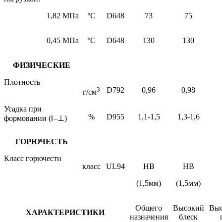
1,82 МПа
ºС
D648
73
75
0,45 МПа
ºС
D648
130
130
ФИЗИЧЕСКИЕ
Плотность
3
D792
0
,
96
0,98
г/см
Усадка при
%
D955
1,1-1,5
1,3-1,6
формовании (
‖
–
⊥
)
ГОРЮЧЕСТЬ
Класс горючести
класс
UL94
НВ
НВ
(1,5мм)
(1,5мм)
Общего
Высокий
Выс
ХАРАКТЕРИСТИКИ
назначения
блеск