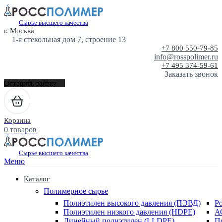
Сырье высшего качества
г. Москва
1-я стекольная дом 7, строение 13
+7 800 550-79-85
info@rosspolimer.ru
+7 495 374-59-61
Заказать звонок
Оставить заявку
Корзина
0 товаров
Сырье высшего качества
Меню
Каталог
Полимерное сырье
Полиэтилен высокого давления (ПЭВД)
Р
Полиэтилен низкого давления (HDPE)
А
Линейный полиэтилен (LLDPE)
П