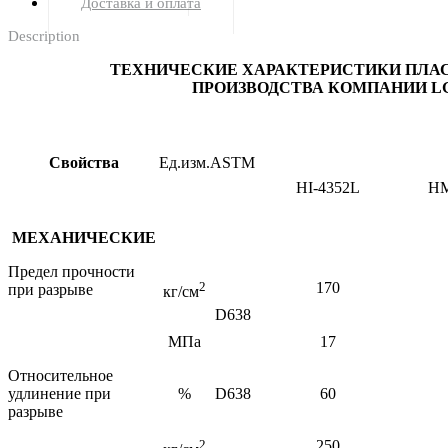
Доставка и оплата
Description
ТЕХНИЧЕСКИЕ ХАРАКТЕРИСТИКИ
ПЛА
ПРОИЗВОДСТВА КОМПАНИИ L
Свойства
Ед.изм.
ASTM
HI-4352L
HM
МЕХАНИЧЕСКИЕ
Предел прочности
2
170
при разрыве
кг/см
D638
МПа
17
Относительное
удлинение при
%
D638
60
разрыве
2
250