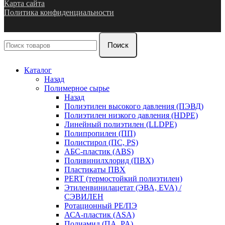
Карта сайта
Политика конфиденциальности
Поиск
Каталог
Назад
Полимерное сырье
Назад
Полиэтилен высокого давления (ПЭВД)
Полиэтилен низкого давления (HDPE)
Линейный полиэтилен (LLDPE)
Полипропилен (ПП)
Полистирол (ПС, PS)
АБС-пластик (ABS)
Поливинилхлорид (ПВХ)
Пластикаты ПВХ
PERT (термостойкий полиэтилен)
Этиленвинилацетат (ЭВА, EVA) /
СЭВИЛЕН
Ротационный PE/ПЭ
АСА-пластик (ASA)
Полиамид (ПА, PA)