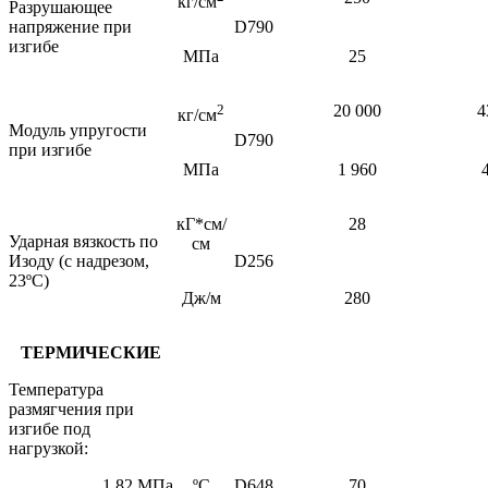
кг/см
Разрушающее
напряжение при
D790
изгибе
МПа
25
2
20 000
4
кг/см
Модуль упругости
D790
при изгибе
МПа
1 960
кГ*см/
28
Ударная вязкость по
см
Изоду (с надрезом,
D256
23ºС)
Дж/м
280
ТЕРМИЧЕСКИЕ
Температура
размягчения при
изгибе под
нагрузкой:
1,82 МПа
ºС
D648
70