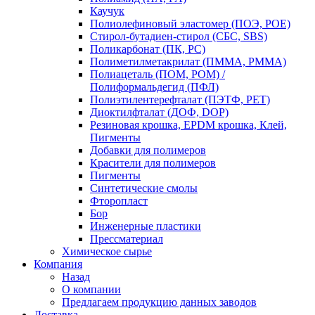
Каучук
Полиолефиновый эластомер (ПОЭ, POE)
Стирол-бутадиен-стирол (СБС, SBS)
Поликарбонат (ПК, PC)
Полиметилметакрилат (ПММА, PMMA)
Полиацеталь (ПОМ, POM) /
Полиформальдегид (ПФЛ)
Полиэтилентерефталат (ПЭТФ, PET)
Диоктилфталат (ДОФ, DOP)
Резиновая крошка, EPDM крошка, Клей,
Пигменты
Добавки для полимеров
Красители для полимеров
Пигменты
Синтетические смолы
Фторопласт
Бор
Инженерные пластики
Прессматериал
Химическое сырье
Компания
Назад
О компании
Предлагаем продукцию данных заводов
Доставка