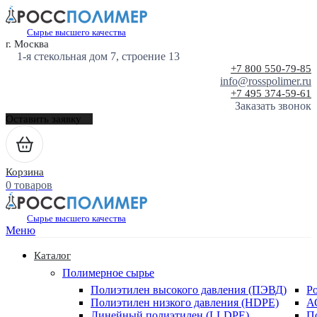
Сырье высшего качества
г. Москва
1-я стекольная дом 7, строение 13
+7 800 550-79-85
info@rosspolimer.ru
+7 495 374-59-61
Заказать звонок
Оставить заявку
Корзина
0 товаров
Сырье высшего качества
Меню
Каталог
Полимерное сырье
Полиэтилен высокого давления (ПЭВД)
Р
Полиэтилен низкого давления (HDPE)
А
Линейный полиэтилен (LLDPE)
П