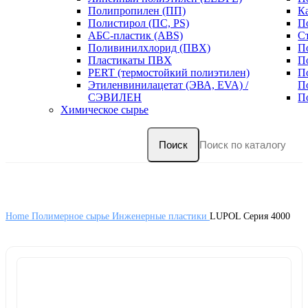
Полипропилен (ПП)
К
Полистирол (ПС, PS)
П
АБС-пластик (ABS)
С
Поливинилхлорид (ПВХ)
П
Пластикаты ПВХ
П
PERT (термостойкий полиэтилен)
П
Этиленвинилацетат (ЭВА, EVA) /
П
СЭВИЛЕН
П
Химическое сырье
Поиск
Home
Полимерное сырье
Инженерные пластики
LUPOL Серия 4000