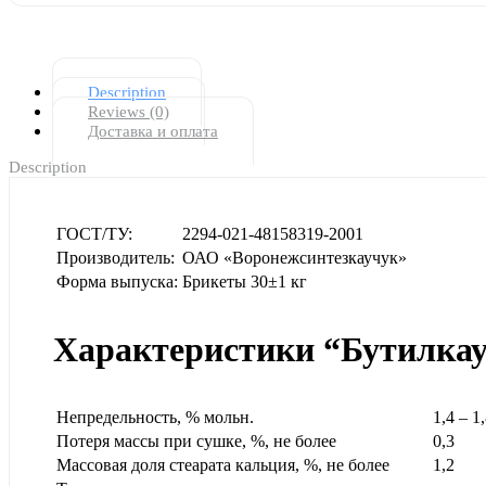
Description
Reviews (0)
Доставка и оплата
Description
ГОСТ/ТУ:
2294-021-48158319-2001
Производитель:
ОАО «Воронежсинтезкаучук»
Форма выпуска:
Брикеты 30±1 кг
Характеристики “Бутилка
Непредельность, % мольн.
1,4 – 1
Потеря массы при сушке, %, не более
0,3
Массовая доля стеарата кальция, %, не более
1,2