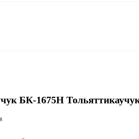
учук БК-1675Н Тольяттикауч
,8