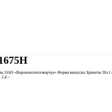
1675Н
ль: ОАО «Воронежсинтезкаучук» Форма выпуска: Брикеты 30±1 
 1,4 –