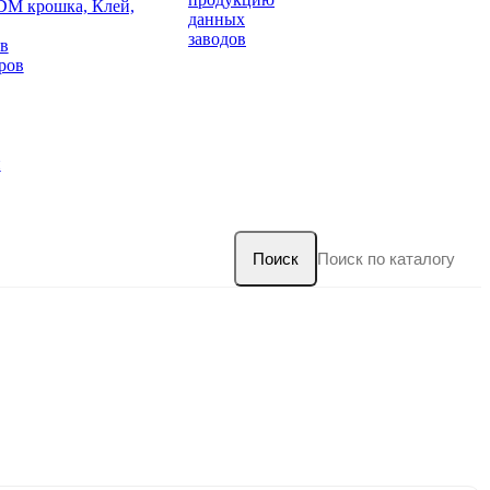
DM крошка, Клей,
данных
заводов
в
ров
и
Поиск