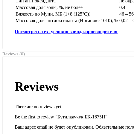
Тип антиоксиданта
не ок
Массовая доля золы, %, не более
0,4
Вязкость по Муни, МБ (1+8 (125°С))
46 – 56
Массовая доля антиоксиданта (Ирганокс 1010), %
0,02 – 
Посмотреть тех. условия завода-производителя
Reviews (0)
Reviews
There are no reviews yet.
Be the first to review “Бутилкаучук БК-1675Н”
Ваш адрес email не будет опубликован.
Обязательные пол