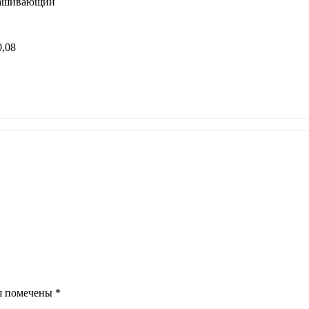
рашивающий
0,08
я помечены
*