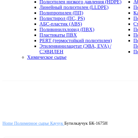
Полиэтилен низкого давления (HDPE)
А
Линейный полиэтилен (LLDPE)
П
Полипропилен (ПП)
К
Полистирол (ПС, PS)
П
АБС-пластик (ABS)
С
Поливинилхлорид (ПВХ)
П
Пластикаты ПВХ
П
PERT (термостойкий полиэтилен)
П
Этиленвинилацетат (ЭВА, EVA) /
П
СЭВИЛЕН
П
Химическое сырье
Home
Полимерное сырье
Каучук
Бутилкаучук БК-1675Н