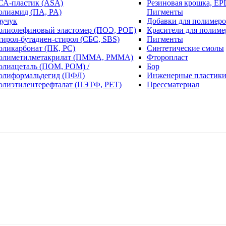
СА-пластик (ASA)
Резиновая крошка, EP
олиамид (ПА, PA)
Пигменты
аучук
Добавки для полимеро
олиолефиновый эластомер (ПОЭ, POE)
Красители для полиме
тирол-бутадиен-стирол (СБС, SBS)
Пигменты
оликарбонат (ПК, PC)
Синтетические смолы
олиметилметакрилат (ПММА, PMMA)
Фторопласт
олиацеталь (ПОМ, POM) /
Бор
олиформальдегид (ПФЛ)
Инженерные пластик
олиэтилентерефталат (ПЭТФ, PET)
Прессматериал