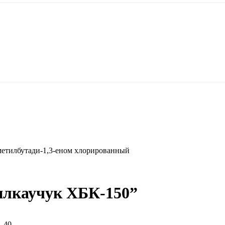
метилбутади-1,3-еном хлорированный
илкаучук ХБК-150”
1,40