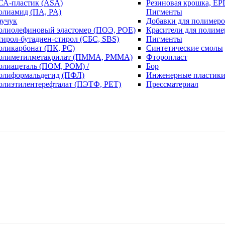
СА-пластик (ASA)
Резиновая крошка, EP
олиамид (ПА, PA)
Пигменты
аучук
Добавки для полимеро
олиолефиновый эластомер (ПОЭ, POE)
Красители для полиме
тирол-бутадиен-стирол (СБС, SBS)
Пигменты
оликарбонат (ПК, PC)
Синтетические смолы
олиметилметакрилат (ПММА, PMMA)
Фторопласт
олиацеталь (ПОМ, POM) /
Бор
олиформальдегид (ПФЛ)
Инженерные пластик
олиэтилентерефталат (ПЭТФ, PET)
Прессматериал