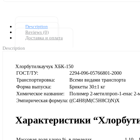
Description
Reviews (0)
Доставка и оплата
Description
Хлорбутилкаучук ХБК-150
ГОСТ/ТУ:
2294-096-05766801-2000
Транспортировка:
Всеми видами транспорта
Форма выпуска:
Брикеты 30±1 кг
Химическое название:
Полимер 2-метилпроп-1-енас 2-
Эмпирическая формула:
((С4H8)M(C5H8Cl)N)X
Характеристики “Хлорбут
Массовая доля хлора %, в пределах
1,10 – 