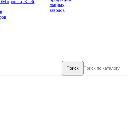
DM крошка, Клей,
данных
заводов
в
ров
и
Поиск