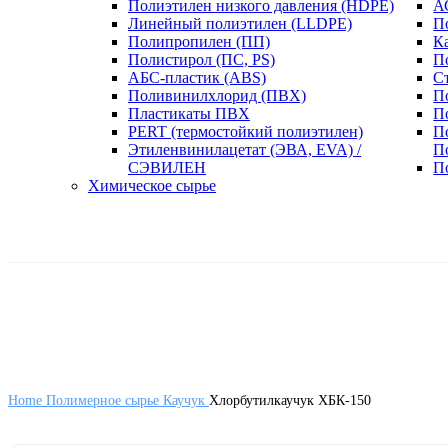
Полиэтилен низкого давления (HDPE)
А
Линейный полиэтилен (LLDPE)
П
Полипропилен (ПП)
К
Полистирол (ПС, PS)
П
АБС-пластик (ABS)
С
Поливинилхлорид (ПВХ)
П
Пластикаты ПВХ
П
PERT (термостойкий полиэтилен)
П
Этиленвинилацетат (ЭВА, EVA) /
П
СЭВИЛЕН
П
Химическое сырье
Home
Полимерное сырье
Каучук
Хлорбутилкаучук ХБК-150