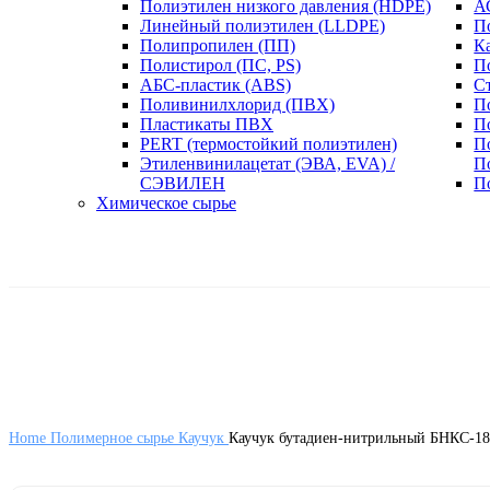
Полиэтилен низкого давления (HDPE)
А
Линейный полиэтилен (LLDPE)
П
Полипропилен (ПП)
К
Полистирол (ПС, PS)
П
АБС-пластик (ABS)
С
Поливинилхлорид (ПВХ)
П
Пластикаты ПВХ
П
PERT (термостойкий полиэтилен)
П
Этиленвинилацетат (ЭВА, EVA) /
П
СЭВИЛЕН
П
Химическое сырье
Home
Полимерное сырье
Каучук
Каучук бутадиен-нитрильный БНКС-1