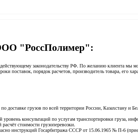
ООО "РоссПолимер":
о действующему законодательству РФ. По желанию клиента мы м
оки поставок, порядок расчетов, производитель товара, его хар
о доставке грузов по всей территории России, Казахстану и Бе
 уровень консультаций по услугам транспортировки груза, инф
 расчёт стоимости грузоперевозки.
ласно инструкций Госарбитража СССР от 15.06.1965 № П-6 (прием