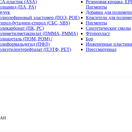
СА-пластик (ASA)
Резиновая крошка, EP
олиамид (ПА, PA)
Пигменты
аучук
Добавки для полимеро
олиолефиновый эластомер (ПОЭ, POE)
Красители для полиме
тирол-бутадиен-стирол (СБС, SBS)
Пигменты
оликарбонат (ПК, PC)
Синтетические смолы
олиметилметакрилат (ПММА, PMMA)
Фторопласт
олиацеталь (ПОМ, POM) /
Бор
олиформальдегид (ПФЛ)
Инженерные пластик
олиэтилентерефталат (ПЭТФ, PET)
Прессматериал
8АН