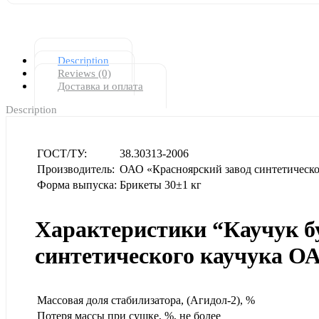
Description
Reviews (0)
Доставка и оплата
Description
ГОСТ/ТУ:
38.30313-2006
Производитель:
ОАО «Красноярский завод синтетическо
Форма выпуска:
Брикеты 30±1 кг
Характеристики “Каучук 
синтетического каучука О
Массовая доля стабилизатора, (Агидол-2), %
Потеря массы при сушке, %, не более