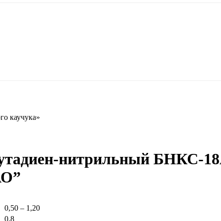
го каучука»
бутадиен-нитрильный БНКС-18
АО”
0,50 – 1,20
0,8