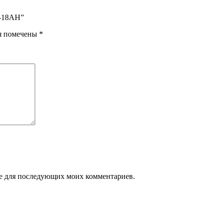
С-18АН”
я помечены
*
ере для последующих моих комментариев.