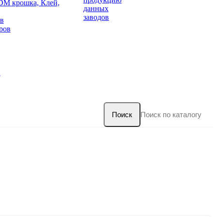
DM крошка, Клей,
данных
заводов
в
ров
и
Поиск