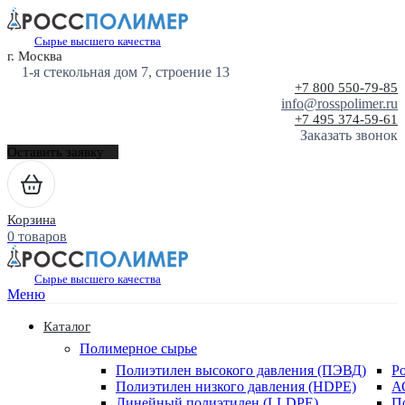
Сырье высшего качества
г. Москва
1-я стекольная дом 7, строение 13
+7 800 550-79-85
info@rosspolimer.ru
+7 495 374-59-61
Заказать звонок
Оставить заявку
Корзина
0 товаров
Сырье высшего качества
Меню
Каталог
Полимерное сырье
Полиэтилен высокого давления (ПЭВД)
Р
Полиэтилен низкого давления (HDPE)
А
Линейный полиэтилен (LLDPE)
П