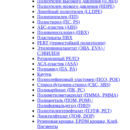
Полиэтилен высокого давления (ПЭВД)
Полиэтилен низкого давления (HDPE)
Линейный полиэтилен (LLDPE)
Полипропилен (ПП)
Полистирол (ПС, PS)
АБС-пластик (ABS)
Поливинилхлорид (ПВХ)
Пластикаты ПВХ
PERT (термостойкий полиэтилен)
Этиленвинилацетат (ЭВА, EVA) /
СЭВИЛЕН
Ротационный PE/ПЭ
АСА-пластик (ASA)
Полиамид (ПА, PA)
Каучук
Полиолефиновый эластомер (ПОЭ, POE)
Стирол-бутадиен-стирол (СБС, SBS)
Поликарбонат (ПК, PC)
Полиметилметакрилат (ПММА, PMMA)
Полиацеталь (ПОМ, POM) /
Полиформальдегид (ПФЛ)
Полиэтилентерефталат (ПЭТФ, PET)
Диоктилфталат (ДОФ, DOP)
Резиновая крошка, EPDM крошка, Клей,
Пигменты