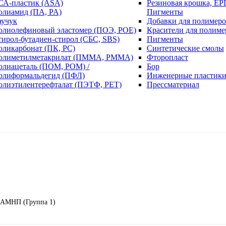
СА-пластик (ASA)
Резиновая крошка, EP
олиамид (ПА, PA)
Пигменты
аучук
Добавки для полимеро
олиолефиновый эластомер (ПОЭ, POE)
Красители для полиме
тирол-бутадиен-стирол (СБС, SBS)
Пигменты
оликарбонат (ПК, PC)
Синтетические смолы
олиметилметакрилат (ПММА, PMMA)
Фторопласт
олиацеталь (ПОМ, POM) /
Бор
олиформальдегид (ПФЛ)
Инженерные пластик
олиэтилентерефталат (ПЭТФ, PET)
Прессматериал
8АМНП (Группа 1)