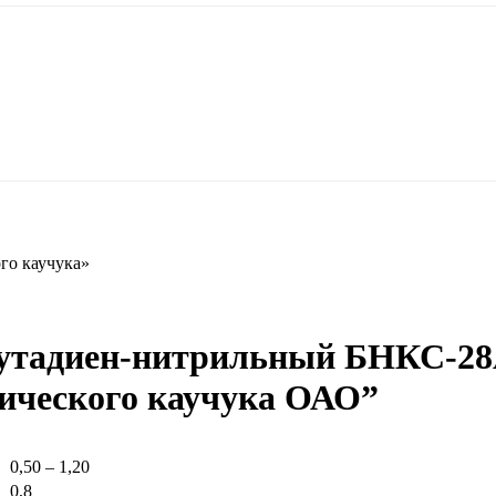
го каучука»
бутадиен-нитрильный БНКС-2
тического каучука ОАО”
0,50 – 1,20
0,8