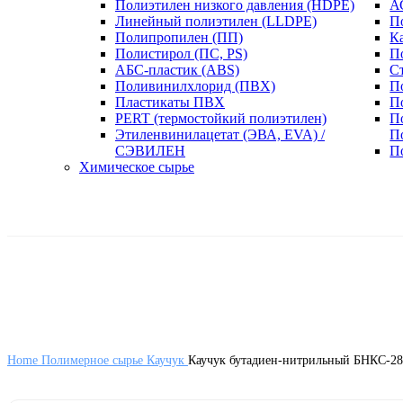
Полиэтилен низкого давления (HDPE)
А
Линейный полиэтилен (LLDPE)
П
Полипропилен (ПП)
К
Полистирол (ПС, PS)
П
АБС-пластик (ABS)
С
Поливинилхлорид (ПВХ)
П
Пластикаты ПВХ
П
PERT (термостойкий полиэтилен)
П
Этиленвинилацетат (ЭВА, EVA) /
П
СЭВИЛЕН
П
Химическое сырье
Home
Полимерное сырье
Каучук
Каучук бутадиен-нитрильный БНКС-2