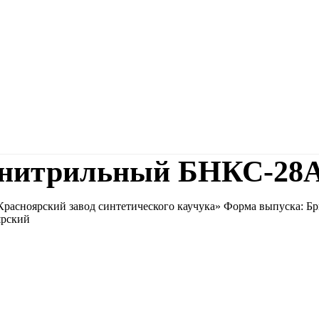
н-нитрильный БНКС-28
расноярский завод синтетического каучука» Форма выпуска: Бр
ярский