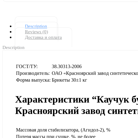
Description
Reviews (0)
Доставка и оплата
Description
ГОСТ/ТУ:
38.30313-2006
Производитель:
ОАО «Красноярский завод синтетическо
Форма выпуска:
Брикеты 30±1 кг
Характеристики “Каучук 
Красноярский завод синте
Массовая доля стабилизатора, (Агидол-2), %
Потеря массы при сушке, %, не более