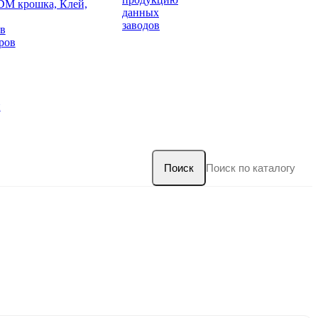
DM крошка, Клей,
данных
заводов
в
ров
и
Поиск