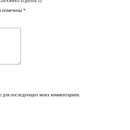
КС-28АМНП (Группа 1)”
я помечены
*
ере для последующих моих комментариев.