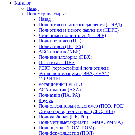
Каталог
Назад
Полимерное сырье
Назад
Полиэтилен высокого давления (ПЭВД)
Полиэтилен низкого давления (HDPE)
Линейный полиэтилен (LLDPE)
Полипропилен (ПП)
Полистирол (ПС, PS)
АБС-пластик (ABS)
Поливинилхлорид (ПВХ)
Пластикаты ПВХ
PERT (термостойкий полиэтилен)
Этиленвинилацетат (ЭВА, EVA) /
СЭВИЛЕН
Ротационный PE/ПЭ
АСА-пластик (ASA)
Полиамид (ПА, PA)
Каучук
Полиолефиновый эластомер (ПОЭ, POE)
Стирол-бутадиен-стирол (СБС, SBS)
Поликарбонат (ПК, PC)
Полиметилметакрилат (ПММА, PMMA)
Полиацеталь (ПОМ, POM) /
Полиформальдегид (ПФЛ)