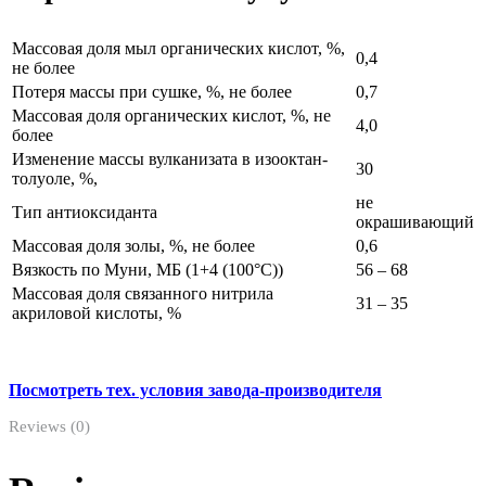
Массовая доля мыл органических кислот, %,
0,4
не более
Потеря массы при сушке, %, не более
0,7
Массовая доля органических кислот, %, не
4,0
более
Изменение массы вулканизата в изооктан-
30
толуоле, %,
не
Тип антиоксиданта
окрашивающий
Массовая доля золы, %, не более
0,6
Вязкость по Муни, МБ (1+4 (100°С))
56 – 68
Массовая доля связанного нитрила
31 – 35
акриловой кислоты, %
Посмотреть тех. условия завода-производителя
Reviews (0)