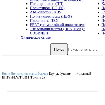
Полипропилен (ПП)
К
Полистирол (ПС, PS)
П
АБС-пластик (ABS)
С
Поливинилхлорид (ПВХ)
П
Пластикаты ПВХ
П
PERT (термостойкий полиэтилен)
П
Этиленвинилацетат (ЭВА, EVA) /
П
СЭВИЛЕН
П
Химическое сырье
Поиск
Home
Полимерное сырье
Каучук
Каучук бутадиен-нитрильный
НИТРИЛАСТ-33М (Группа 2)