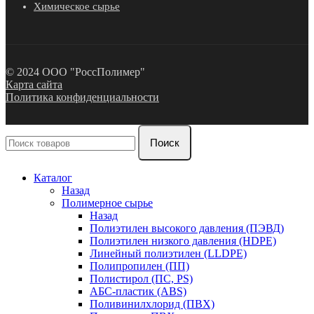
Химическое сырье
© 2024 ООО "РоссПолимер"
Карта сайта
Политика конфиденциальности
Поиск
Каталог
Назад
Полимерное сырье
Назад
Полиэтилен высокого давления (ПЭВД)
Полиэтилен низкого давления (HDPE)
Линейный полиэтилен (LLDPE)
Полипропилен (ПП)
Полистирол (ПС, PS)
АБС-пластик (ABS)
Поливинилхлорид (ПВХ)