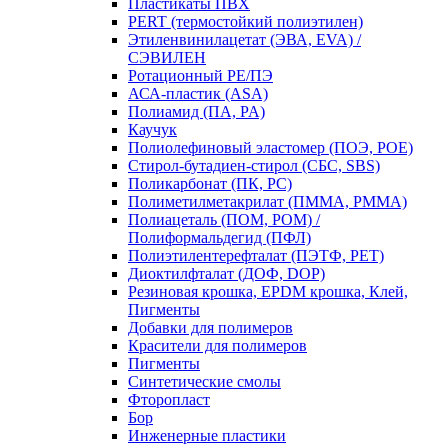
Пластикаты ПВХ
PERT (термостойкий полиэтилен)
Этиленвинилацетат (ЭВА, EVA) /
СЭВИЛЕН
Ротационный PE/ПЭ
АСА-пластик (ASA)
Полиамид (ПА, PA)
Каучук
Полиолефиновый эластомер (ПОЭ, POE)
Стирол-бутадиен-стирол (СБС, SBS)
Поликарбонат (ПК, PC)
Полиметилметакрилат (ПММА, PMMA)
Полиацеталь (ПОМ, POM) /
Полиформальдегид (ПФЛ)
Полиэтилентерефталат (ПЭТФ, PET)
Диоктилфталат (ДОФ, DOP)
Резиновая крошка, EPDM крошка, Клей,
Пигменты
Добавки для полимеров
Красители для полимеров
Пигменты
Синтетические смолы
Фторопласт
Бор
Инженерные пластики