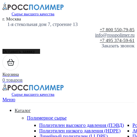
Сырье высшего качества
г. Москва
1-я стекольная дом 7, строение 13
+7 800 550-79-85
info@rosspolimer.ru
+7 495 374-59-61
Заказать звонок
Оставить заявку
Корзина
0 товаров
Сырье высшего качества
Меню
Каталог
Полимерное сырье
Полиэтилен высокого давления (ПЭВД)
Р
Полиэтилен низкого давления (HDPE)
А
Линейный полиэтилен (LLDPE)
П