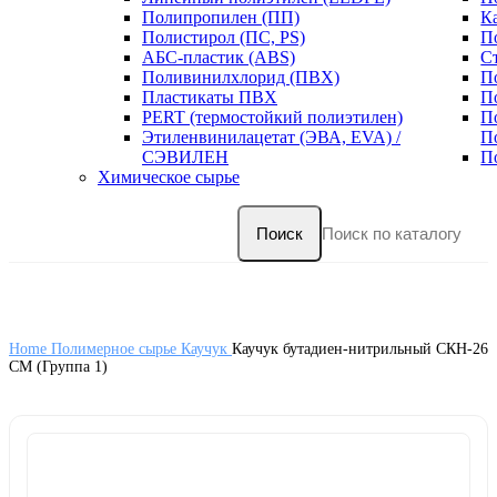
Полипропилен (ПП)
К
Полистирол (ПС, PS)
П
АБС-пластик (ABS)
С
Поливинилхлорид (ПВХ)
П
Пластикаты ПВХ
П
PERT (термостойкий полиэтилен)
П
Этиленвинилацетат (ЭВА, EVA) /
П
СЭВИЛЕН
П
Химическое сырье
Поиск
Home
Полимерное сырье
Каучук
Каучук бутадиен-нитрильный СКН-26
СМ (Группа 1)