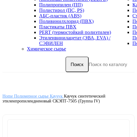
Полипропилен (ПП)
К
Полистирол (ПС, PS)
П
АБС-пластик (ABS)
С
Поливинилхлорид (ПВХ)
П
Пластикаты ПВХ
П
PERT (термостойкий полиэтилен)
П
Этиленвинилацетат (ЭВА, EVA) /
П
СЭВИЛЕН
П
Химическое сырье
Поиск
Home
Полимерное сырье
Каучук
Каучук синтетический
этиленпропилендиеновый СКЭПТ-7505 (Группа IV)