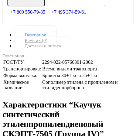
+7 800 550-79-85
+7 495 374-59-61
Description
Reviews (0)
Доставка и оплата
Description
ГОСТ/ТУ:
2294-022-05766801-2002
Транспортировка:
Всеми видами транспорта
Форма выпуска:
Брикеты 30±1 кг и 25±1 кг
Химическое
Сополимер этилена с пропиленом и
название:
этилиденнорборнен
Характеристики “Каучук
синтетический
этиленпропилендиеновый
СКЭПТ-7505 (Группа IV)”