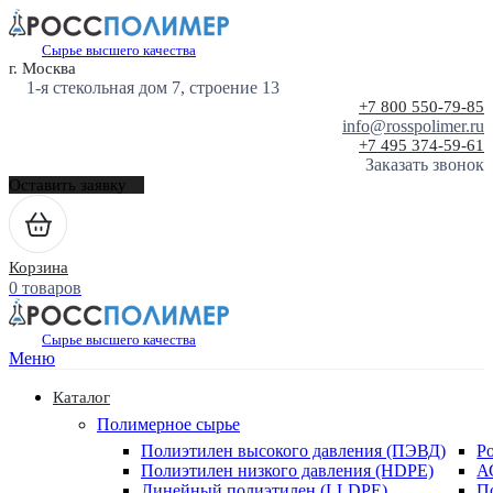
Сырье высшего качества
г. Москва
1-я стекольная дом 7, строение 13
+7 800 550-79-85
info@rosspolimer.ru
+7 495 374-59-61
Заказать звонок
Оставить заявку
Корзина
0 товаров
Сырье высшего качества
Меню
Каталог
Полимерное сырье
Полиэтилен высокого давления (ПЭВД)
Р
Полиэтилен низкого давления (HDPE)
А
Линейный полиэтилен (LLDPE)
П