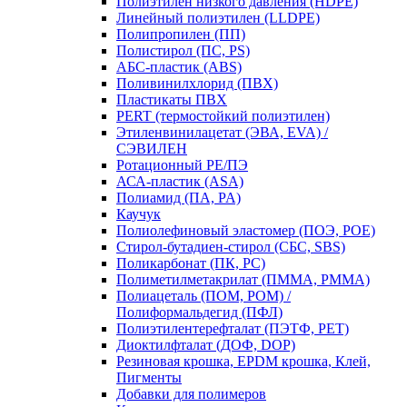
Полиэтилен низкого давления (HDPE)
Линейный полиэтилен (LLDPE)
Полипропилен (ПП)
Полистирол (ПС, PS)
АБС-пластик (ABS)
Поливинилхлорид (ПВХ)
Пластикаты ПВХ
PERT (термостойкий полиэтилен)
Этиленвинилацетат (ЭВА, EVA) /
СЭВИЛЕН
Ротационный PE/ПЭ
АСА-пластик (ASA)
Полиамид (ПА, PA)
Каучук
Полиолефиновый эластомер (ПОЭ, POE)
Стирол-бутадиен-стирол (СБС, SBS)
Поликарбонат (ПК, PC)
Полиметилметакрилат (ПММА, PMMA)
Полиацеталь (ПОМ, POM) /
Полиформальдегид (ПФЛ)
Полиэтилентерефталат (ПЭТФ, PET)
Диоктилфталат (ДОФ, DOP)
Резиновая крошка, EPDM крошка, Клей,
Пигменты
Добавки для полимеров