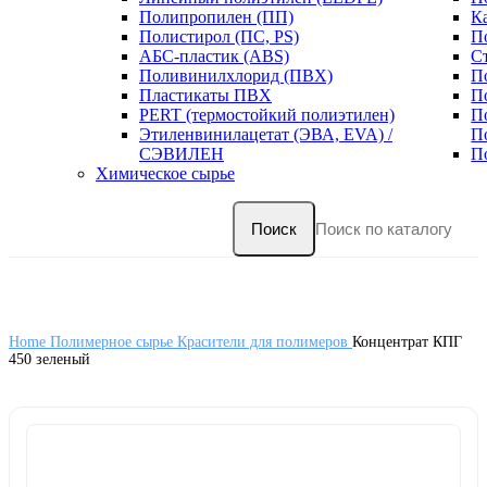
Полипропилен (ПП)
К
Полистирол (ПС, PS)
П
АБС-пластик (ABS)
С
Поливинилхлорид (ПВХ)
П
Пластикаты ПВХ
П
PERT (термостойкий полиэтилен)
П
Этиленвинилацетат (ЭВА, EVA) /
П
СЭВИЛЕН
П
Химическое сырье
Поиск
Home
Полимерное сырье
Красители для полимеров
Концентрат КПГ
450 зеленый