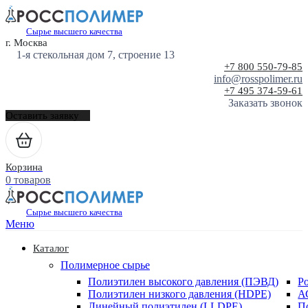
Сырье высшего качества
г. Москва
1-я стекольная дом 7, строение 13
+7 800 550-79-85
info@rosspolimer.ru
+7 495 374-59-61
Заказать звонок
Оставить заявку
Корзина
0 товаров
Сырье высшего качества
Меню
Каталог
Полимерное сырье
Полиэтилен высокого давления (ПЭВД)
Р
Полиэтилен низкого давления (HDPE)
А
Линейный полиэтилен (LLDPE)
П