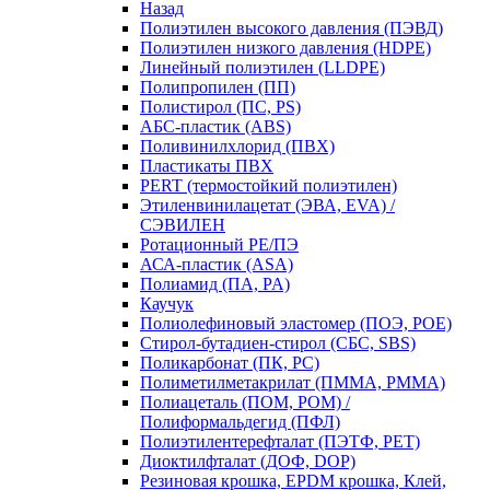
Назад
Полиэтилен высокого давления (ПЭВД)
Полиэтилен низкого давления (HDPE)
Линейный полиэтилен (LLDPE)
Полипропилен (ПП)
Полистирол (ПС, PS)
АБС-пластик (ABS)
Поливинилхлорид (ПВХ)
Пластикаты ПВХ
PERT (термостойкий полиэтилен)
Этиленвинилацетат (ЭВА, EVA) /
СЭВИЛЕН
Ротационный PE/ПЭ
АСА-пластик (ASA)
Полиамид (ПА, PA)
Каучук
Полиолефиновый эластомер (ПОЭ, POE)
Стирол-бутадиен-стирол (СБС, SBS)
Поликарбонат (ПК, PC)
Полиметилметакрилат (ПММА, PMMA)
Полиацеталь (ПОМ, POM) /
Полиформальдегид (ПФЛ)
Полиэтилентерефталат (ПЭТФ, PET)
Диоктилфталат (ДОФ, DOP)
Резиновая крошка, EPDM крошка, Клей,