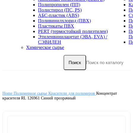
Полипропилен (ПП)
К
Полистирол (ПС, PS)
П
АБС-пластик (ABS)
С
Поливинилхлорид (ПВХ)
П
Пластикаты ПВХ
П
PERT (термостойкий полиэтилен)
П
Этиленвинилацетат (ЭВА, EVA) /
П
СЭВИЛЕН
П
Химическое сырье
Поиск
Home
Полимерное сырье
Красители для полимеров
Концентрат
красителя RL 126961 Синий прозрачный