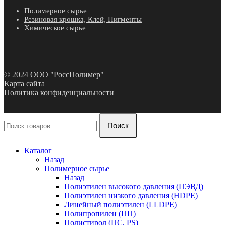
Полимерное сырье
Резиновая крошка, Клей, Пигменты
Химическое сырье
© 2024 ООО "РоссПолимер"
Карта сайта
Политика конфиденциальности
Поиск
Каталог
Назад
Полимерное сырье
Назад
Полиэтилен высокого давления (ПЭВД)
Полиэтилен низкого давления (HDPE)
Линейный полиэтилен (LLDPE)
Полипропилен (ПП)
Полистирол (ПС, PS)