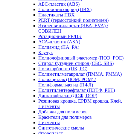
АБС-пластик (ABS)
Поливинилхлорид (ПВХ)
Пластикаты ПВХ
PERT (термостойкий полиэтилен)
Этиленвинилацетат (ЭВА, EVA) /
СЭВИЛЕН
Ротационный PE/ПЭ
АСА-пластик (ASA)
Полиамид (ПА, PA)
Каучук
Полиолефиновый эластомер (ПОЭ, POE)
Стирол-бутадиен-стирол (СБС, SBS)
Поликарбонат (ПК, PC)
Полиметилметакрилат (ПММА, PMMA)
Полиацеталь (ПОМ, POM) /
Полиформальдегид (ПФЛ)
Полиэтилентерефталат (ПЭТФ, PET)
Диоктилфталат (ДОФ, DOP)
Резиновая крошка, EPDM крошка, Клей,
Пигменты
Добавки для полимеров
Красители для полимеров
Пигменты
Синтетические смолы
Фторопласт