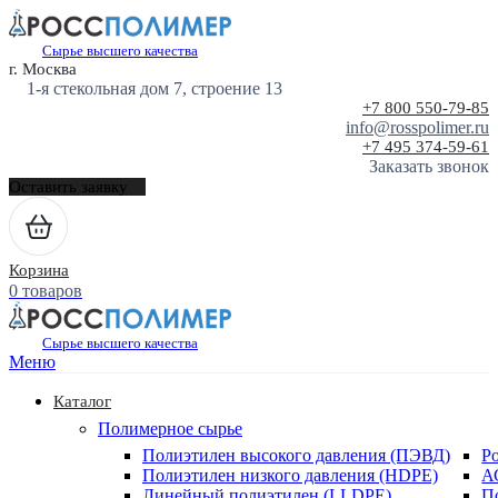
Сырье высшего качества
г. Москва
1-я стекольная дом 7, строение 13
+7 800 550-79-85
info@rosspolimer.ru
+7 495 374-59-61
Заказать звонок
Оставить заявку
Корзина
0 товаров
Сырье высшего качества
Меню
Каталог
Полимерное сырье
Полиэтилен высокого давления (ПЭВД)
Р
Полиэтилен низкого давления (HDPE)
А
Линейный полиэтилен (LLDPE)
П