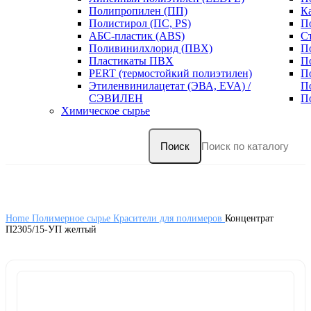
Полипропилен (ПП)
К
Полистирол (ПС, PS)
П
АБС-пластик (ABS)
С
Поливинилхлорид (ПВХ)
П
Пластикаты ПВХ
П
PERT (термостойкий полиэтилен)
П
Этиленвинилацетат (ЭВА, EVA) /
П
СЭВИЛЕН
П
Химическое сырье
Поиск
Home
Полимерное сырье
Красители для полимеров
Концентрат
П2305/15-УП желтый