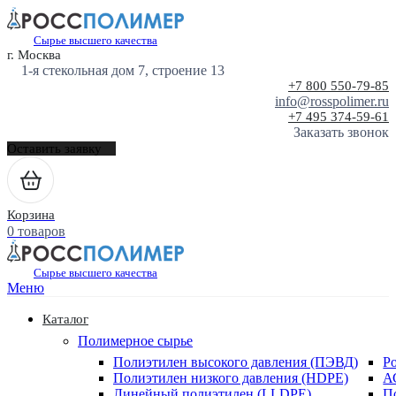
Сырье высшего качества
г. Москва
1-я стекольная дом 7, строение 13
+7 800 550-79-85
info@rosspolimer.ru
+7 495 374-59-61
Заказать звонок
Оставить заявку
Корзина
0 товаров
Сырье высшего качества
Меню
Каталог
Полимерное сырье
Полиэтилен высокого давления (ПЭВД)
Р
Полиэтилен низкого давления (HDPE)
А
Линейный полиэтилен (LLDPE)
П