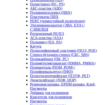
Полистирол (ПС, PS)
АБС-пластик (ABS)
Поливинилхлорид (ПВХ)
Пластикаты ПВХ
PERT (термостойкий полиэтилен)
Этиленвинилацетат (ЭВА, EVA) /
СЭВИЛЕН
Ротационный PE/ПЭ
АСА-пластик (ASA)
Полиамид (ПА, PA)
Каучук
Полиолефиновый эластомер (ПОЭ, POE)
Стирол-бутадиен-стирол (СБС, SBS)
Поликарбонат (ПК, PC)
Полиметилметакрилат (ПММА, PMMA)
Полиацеталь (ПОМ, POM) /
Полиформальдегид (ПФЛ)
Полиэтилентерефталат (ПЭТФ, PET)
Диоктилфталат (ДОФ, DOP)
Резиновая крошка, EPDM крошка, Клей,
Пигменты
Добавки для полимеров
Красители для полимеров
Пигменты