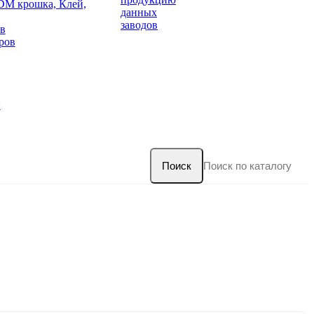
DM крошка, Клей,
данных
заводов
в
ров
и
Поиск