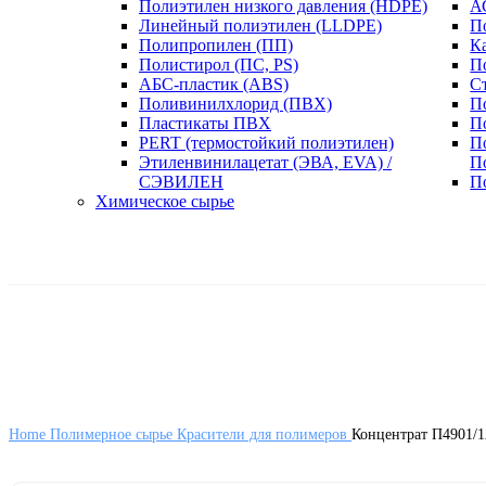
Полиэтилен низкого давления (HDPE)
А
Линейный полиэтилен (LLDPE)
П
Полипропилен (ПП)
К
Полистирол (ПС, PS)
П
АБС-пластик (ABS)
С
Поливинилхлорид (ПВХ)
П
Пластикаты ПВХ
П
PERT (термостойкий полиэтилен)
П
Этиленвинилацетат (ЭВА, EVA) /
П
СЭВИЛЕН
П
Химическое сырье
Home
Полимерное сырье
Красители для полимеров
Концентрат П4901/