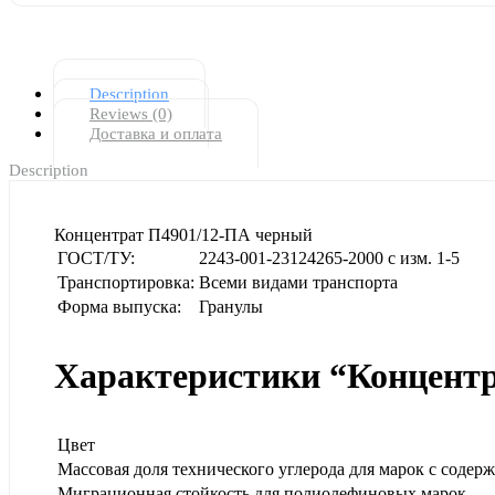
Description
Reviews (0)
Доставка и оплата
Description
Концентрат П4901/12-ПА черный
ГОСТ/ТУ:
2243-001-23124265-2000 с изм. 1-5
Транспортировка:
Всеми видами транспорта
Форма выпуска:
Гранулы
Характеристики “Концент
Цвет
Массовая доля технического углерода для марок с содер
Миграционная стойкость,для полиолефиновых марок