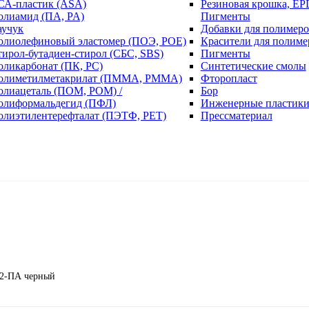
СА-пластик (ASA)
Резиновая крошка, EP
олиамид (ПА, PA)
Пигменты
аучук
Добавки для полимеро
олиолефиновый эластомер (ПОЭ, POE)
Красители для полиме
тирол-бутадиен-стирол (СБС, SBS)
Пигменты
оликарбонат (ПК, PC)
Синтетические смолы
олиметилметакрилат (ПММА, PMMA)
Фторопласт
олиацеталь (ПОМ, POM) /
Бор
олиформальдегид (ПФЛ)
Инженерные пластик
олиэтилентерефталат (ПЭТФ, PET)
Прессматериал
12-ПА черный