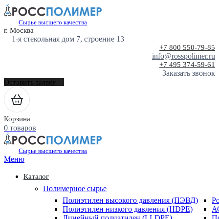
Сырье высшего качества
г. Москва
1-я стекольная дом 7, строение 13
+7 800 550-79-85
info@rosspolimer.ru
+7 495 374-59-61
Заказать звонок
Оставить заявку
Корзина
0 товаров
Сырье высшего качества
Меню
Каталог
Полимерное сырье
Полиэтилен высокого давления (ПЭВД)
Р
Полиэтилен низкого давления (HDPE)
А
Линейный полиэтилен (LLDPE)
П