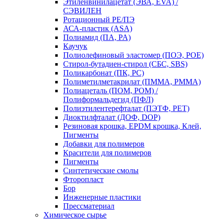
Этиленвинилацетат (ЭВА, EVA) /
СЭВИЛЕН
Ротационный PE/ПЭ
АСА-пластик (ASA)
Полиамид (ПА, PA)
Каучук
Полиолефиновый эластомер (ПОЭ, POE)
Стирол-бутадиен-стирол (СБС, SBS)
Поликарбонат (ПК, PC)
Полиметилметакрилат (ПММА, PMMA)
Полиацеталь (ПОМ, POM) /
Полиформальдегид (ПФЛ)
Полиэтилентерефталат (ПЭТФ, PET)
Диоктилфталат (ДОФ, DOP)
Резиновая крошка, EPDM крошка, Клей,
Пигменты
Добавки для полимеров
Красители для полимеров
Пигменты
Синтетические смолы
Фторопласт
Бор
Инженерные пластики
Прессматериал
Химическое сырье