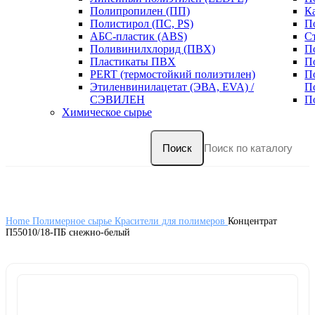
Полипропилен (ПП)
К
Полистирол (ПС, PS)
П
АБС-пластик (ABS)
С
Поливинилхлорид (ПВХ)
П
Пластикаты ПВХ
П
PERT (термостойкий полиэтилен)
П
Этиленвинилацетат (ЭВА, EVA) /
П
СЭВИЛЕН
П
Химическое сырье
Поиск
Home
Полимерное сырье
Красители для полимеров
Концентрат
П55010/18-ПБ снежно-белый