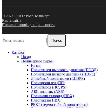
© 2024 ООО "РоссПолимер"
Карта сайта
Политика конфиденциальности
Поиск
Каталог
Назад
Полимерное сырье
Назад
Полиэтилен высокого давления (ПЭВД)
Полиэтилен низкого давления (HDPE)
Линейный полиэтилен (LLDPE)
Полипропилен (ПП)
Полистирол (ПС, PS)
АБС-пластик (ABS)
Поливинилхлорид (ПВХ)
Пластикаты ПВХ
PERT (термостойкий полиэтилен)