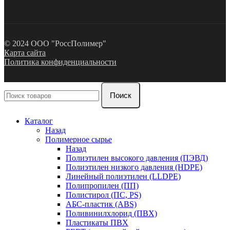
© 2024 ООО "РоссПолимер"
Карта сайта
Политика конфиденциальности
Поиск
Каталог
Назад
Полимерное сырье
Назад
Полиэтилен высокого давления (ПЭВД)
Полиэтилен низкого давления (HDPE)
Линейный полиэтилен (LLDPE)
Полипропилен (ПП)
Полистирол (ПС, PS)
АБС-пластик (ABS)
Поливинилхлорид (ПВХ)
Пластикаты ПВХ