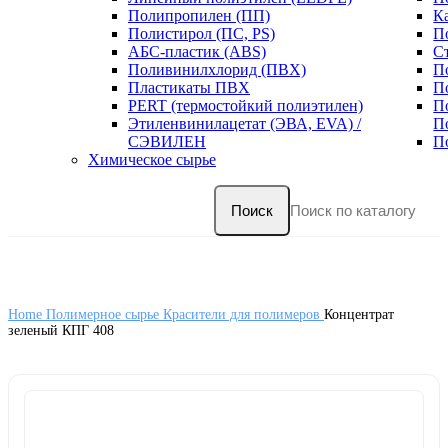
Полипропилен (ПП)
К
Полистирол (ПС, PS)
П
АБС-пластик (ABS)
С
Поливинилхлорид (ПВХ)
П
Пластикаты ПВХ
П
PERT (термостойкий полиэтилен)
П
Этиленвинилацетат (ЭВА, EVA) /
П
СЭВИЛЕН
П
Химическое сырье
Поиск
Home
Полимерное сырье
Красители для полимеров
Концентрат
зеленый КПГ 408