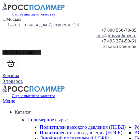
Сырье высшего качества
г. Москва
1-я стекольная дом 7, строение 13
+7 800 550-79-85
info@rosspolimer.ru
+7 495 374-59-61
Заказать звонок
Оставить заявку
Корзина
0 товаров
Сырье высшего качества
Меню
Каталог
Полимерное сырье
Полиэтилен высокого давления (ПЭВД)
Р
Полиэтилен низкого давления (HDPE)
А
Линейный полиэтилен (LLDPE)
П