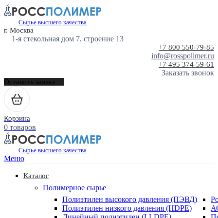
Сырье высшего качества
г. Москва
1-я стекольная дом 7, строение 13
+7 800 550-79-85
info@rosspolimer.ru
+7 495 374-59-61
Заказать звонок
Оставить заявку
Корзина
0 товаров
Сырье высшего качества
Меню
Каталог
Полимерное сырье
Полиэтилен высокого давления (ПЭВД)
Р
Полиэтилен низкого давления (HDPE)
А
Линейный полиэтилен (LLDPE)
П