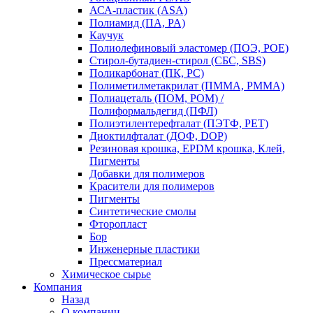
АСА-пластик (ASA)
Полиамид (ПА, PA)
Каучук
Полиолефиновый эластомер (ПОЭ, POE)
Стирол-бутадиен-стирол (СБС, SBS)
Поликарбонат (ПК, PC)
Полиметилметакрилат (ПММА, PMMA)
Полиацеталь (ПОМ, POM) /
Полиформальдегид (ПФЛ)
Полиэтилентерефталат (ПЭТФ, PET)
Диоктилфталат (ДОФ, DOP)
Резиновая крошка, EPDM крошка, Клей,
Пигменты
Добавки для полимеров
Красители для полимеров
Пигменты
Синтетические смолы
Фторопласт
Бор
Инженерные пластики
Прессматериал
Химическое сырье
Компания
Назад
О компании