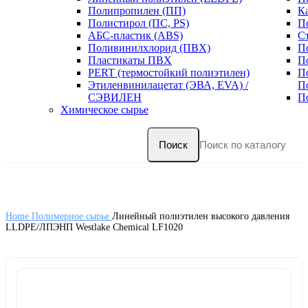
Полипропилен (ПП)
К
Полистирол (ПС, PS)
П
АБС-пластик (ABS)
С
Поливинилхлорид (ПВХ)
П
Пластикаты ПВХ
П
PERT (термостойкий полиэтилен)
П
Этиленвинилацетат (ЭВА, EVA) /
П
СЭВИЛЕН
П
Химическое сырье
Поиск
Home
Полимерное сырье
Линейный полиэтилен высокого давления
LLDPE/ЛПЭНП Westlake Chemical LF1020