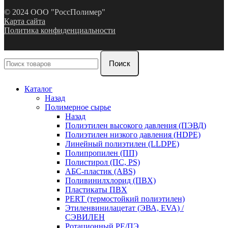
© 2024 ООО "РоссПолимер"
Карта сайта
Политика конфиденциальности
Поиск
Каталог
Назад
Полимерное сырье
Назад
Полиэтилен высокого давления (ПЭВД)
Полиэтилен низкого давления (HDPE)
Линейный полиэтилен (LLDPE)
Полипропилен (ПП)
Полистирол (ПС, PS)
АБС-пластик (ABS)
Поливинилхлорид (ПВХ)
Пластикаты ПВХ
PERT (термостойкий полиэтилен)
Этиленвинилацетат (ЭВА, EVA) /
СЭВИЛЕН
Ротационный PE/ПЭ