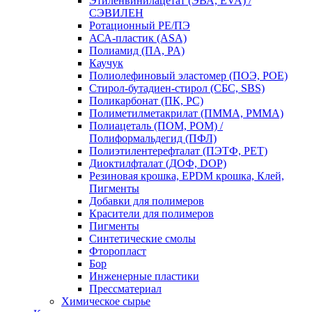
Этиленвинилацетат (ЭВА, EVA) /
СЭВИЛЕН
Ротационный PE/ПЭ
АСА-пластик (ASA)
Полиамид (ПА, PA)
Каучук
Полиолефиновый эластомер (ПОЭ, POE)
Стирол-бутадиен-стирол (СБС, SBS)
Поликарбонат (ПК, PC)
Полиметилметакрилат (ПММА, PMMA)
Полиацеталь (ПОМ, POM) /
Полиформальдегид (ПФЛ)
Полиэтилентерефталат (ПЭТФ, PET)
Диоктилфталат (ДОФ, DOP)
Резиновая крошка, EPDM крошка, Клей,
Пигменты
Добавки для полимеров
Красители для полимеров
Пигменты
Синтетические смолы
Фторопласт
Бор
Инженерные пластики
Прессматериал
Химическое сырье