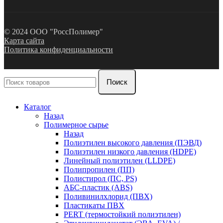
© 2024 ООО "РоссПолимер"
Карта сайта
Политика конфиденциальности
Поиск
Каталог
Назад
Полимерное сырье
Назад
Полиэтилен высокого давления (ПЭВД)
Полиэтилен низкого давления (HDPE)
Линейный полиэтилен (LLDPE)
Полипропилен (ПП)
Полистирол (ПС, PS)
АБС-пластик (ABS)
Поливинилхлорид (ПВХ)
Пластикаты ПВХ
PERT (термостойкий полиэтилен)