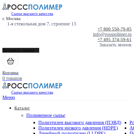
Сырье высшего качества
г. Москва
1-я стекольная дом 7, строение 13
+7 800 550-79-85
info@rosspolimer.ru
+7 495 374-59-61
Заказать звонок
Оставить заявку
Корзина
0 товаров
Сырье высшего качества
Меню
Каталог
Полимерное сырье
Полиэтилен высокого давления (ПЭВД)
Р
Полиэтилен низкого давления (HDPE)
А
Линейный полиэтилен (LLDPE)
П