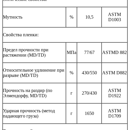
ASTM
Мутность
%
10,5
D1003
Свойства пленки:
Предел прочности при
МПа
77/67
ASTMD 882
растяжении (MD/TD)
Относительное удлинение при
%
430/550
ASTM D882
разрыве (MD/TD)
Прочность на раздир (по
ASTM
г
270/430
Элмендорфу, MD/TD)
D1922
Ударная прочность (метод
ASTM
г
1650
падающего груза)
D1709