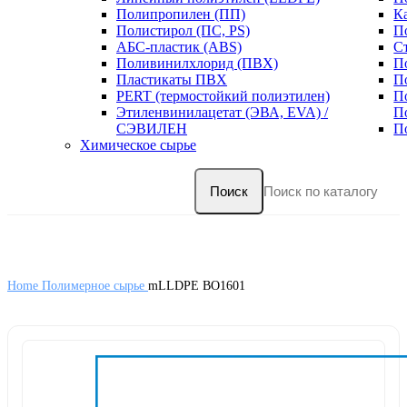
Полипропилен (ПП)
К
Полистирол (ПС, PS)
П
АБС-пластик (ABS)
С
Поливинилхлорид (ПВХ)
П
Пластикаты ПВХ
П
PERT (термостойкий полиэтилен)
П
Этиленвинилацетат (ЭВА, EVA) /
П
СЭВИЛЕН
П
Химическое сырье
Поиск
Home
Полимерное сырье
mLLDPE BO1601