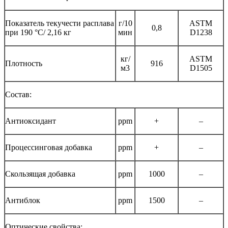
Показатель текучести расплава
г/10
ASTM
0,8
при 190 °C/ 2,16 кг
мин
D1238
кг/
ASTM
Плотность
916
м3
D1505
Состав:
Антиоксидант
ppm
+
–
Процессинговая добавка
ppm
+
–
Скользящая добавка
ppm
1000
–
Антиблок
ppm
1500
–
Оптические свойства: