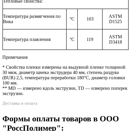
Тепловые свойства:
Температура размягчения по
ASTM
°С
103
Вика
D1525
ASTM
Температура плавления
°С
119
D3418
Примечания
* Свойства пленки измерены на выдувной пленке толщиной
30 мкм, диаметр шнека экструдера 40 мм, степень раздува
(BUR) 2,5, температура переработки 180°C, диаметр головки
100 мм.
** MD — измерено вдоль экструзии, TD — измерено поперек
экструзии.
Доставка и оплата
Формы оплаты товаров в ООО
"РоссПолимер":